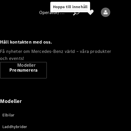
Hoppa till innehåll
Operatör/skydd av personuppgifter
Håll kontakten med oss.
Operatör/skydd
Få nyheter om Mercedes-Benz värld – våra produkter
av
och events!
personuppgifter
Modeller
Prenumerera
Modeller
Alla modeller
Elbilar
Nya modeller
Laddhybrider