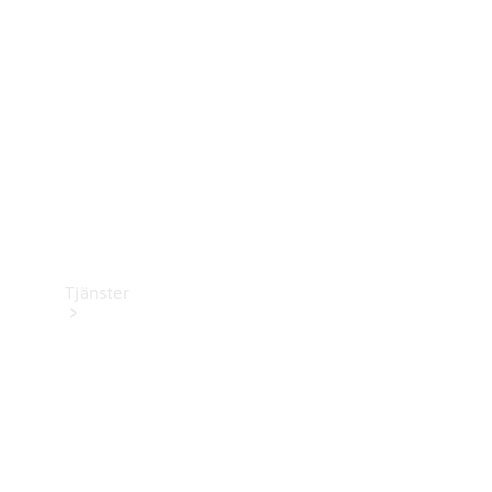
Laddningsutrustning
Collection
Bilvård
Tjänster
Alla tjänster