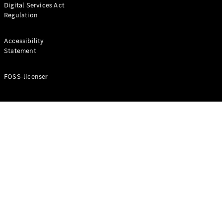
Digital Services Act
Coupé
Regulation
Mercedes-
AMG GT
Elektrisk
4-Dörrars
Accessibility
Coupé
Statement
FOSS-licenser
Konfigurator
Mercedes-
Benz Online
Store
Cabriolet / Roadster