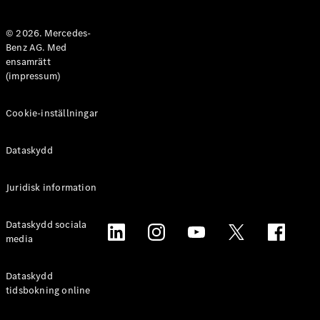
Halvkombi
© 2026. Mercedes-
Benz AG. Med
Konfigurator
ensamrätt
Mercedes-
(impressum)
Benz Online
Store
Coupé
Cookie-inställningar
Dataskydd
Juridisk information
Alla Coupé
Dataskydd sociala
CLE Coupé
media
Mercedes-
AMG GT
Coupé
Dataskydd
Mercedes-
tidsbokning online
AMG GT 4-
Dörrars