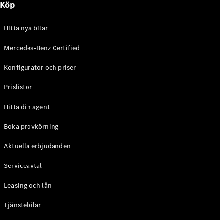
Köp
E-Klass
Sedan
S-Klass
Hitta nya bilar
Lång
Mercedes-
Mercedes-Benz Certified
Maybach S-
Konfigurator och priser
Klass
Prislistor
Konfigurator
Mercedes-
Hitta din agent
Benz Online
Store
Boka provkörning
SUV
Aktuella erbjudanden
Serviceavtal
Leasing och lån
Tjänstebilar
Alla Suvar
EQA
Elektrisk