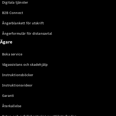
Digitala tjänster
EQE
Elektrisk
SUV
B2B Connect
EQS
Elektrisk
SUV
Ångerblankett för utskrift
Mercedes-
Maybach
Elektrisk
Ångerformulär för distansavtal
EQS SUV
Ägare
GLA
GLA
Ny
GLA
Ny
Elektrisk
Boka service
GLB
Elektrisk
GLB
Vägassistans och skadehjälp
GLC
Elektrisk
GLC
Instruktionsböcker
GLC Coupé
Instruktionsvideor
GLE
GLE Coupé
Garanti
GLS
Mercedes-
Återkallelse
Maybach
Ny
GLS