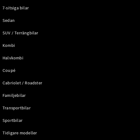
Elektriska modeller
7-sitsiga bilar
Laddhybrid modeller
Sedan
Sedan
SUV / Terrängbilar
Kombi
Halvkombi
Coupé
Alla Sedan
CLA
Elektrisk
Cabriolet / Roadster
C-Klass
Sedan
Familjebilar
C-
Klass
Elektrisk
Transportbilar
Sedan
EQE
Sportbilar
Elektrisk
Sedan
EQS
Tidigare modeller
Elektrisk
Sedan