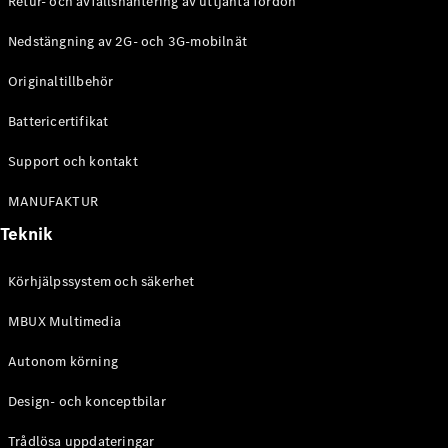
Retur- och avfallshantering av uttjänta fordon
G-
Elektrisk
Klass
Nedstängning av 2G- och 3G-mobilnät
G-Klass
Originaltillbehör
Konfigurator
Battericertifikat
Mercedes-
Benz Online
Support och kontakt
Store
Kombi
MANUFAKTUR
Teknik
Körhjälpssystem och säkerhet
MBUX Multimedia
Alla Kombi
CLA
Autonom körning
Shooting
Elektrisk
Brake
Design- och konceptbilar
C-Klass
Kombi
Trådlösa uppdateringar