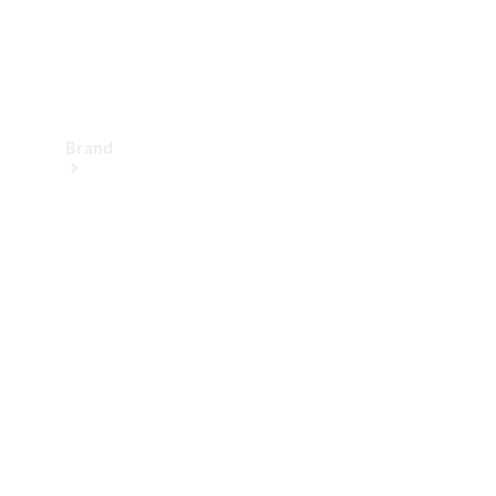
Brand
Upplev
Mercedes-
Benz