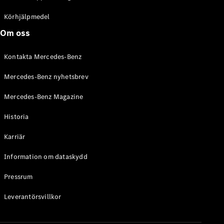
C-Klass
Kombi All-
Körhjälpmedel
Terrain
Om oss
E-Klass
Kombi
Kontakta Mercedes-Benz
E-Klass
Kombi All-
Mercedes-Benz nyhetsbrev
Terrain
Mercedes-Benz Magazine
Konfigurator
Historia
Mercedes-
Benz Online
Karriär
Store
Halvkombi
Information om dataskydd
Pressrum
Leverantörsvillkor
A-Klass