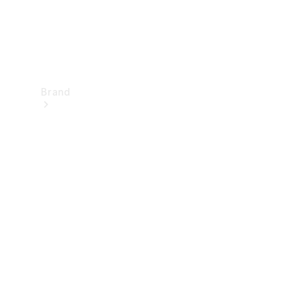
Brand
Upplev
Mercedes-
Benz