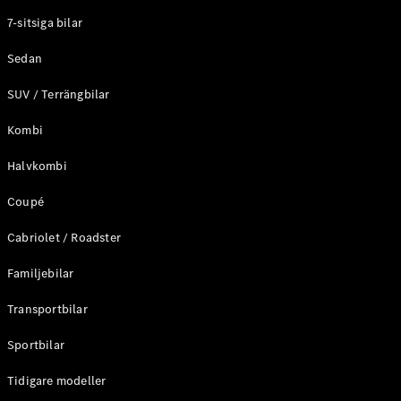
Elektriska modeller
7-sitsiga bilar
Laddhybrid modeller
Sedan
Sedan
SUV / Terrängbilar
Kombi
Halvkombi
Coupé
Alla Sedan
CLA
Elektrisk
Cabriolet / Roadster
C-Klass
Sedan
Familjebilar
C-
Klass
Elektrisk
Transportbilar
Sedan
EQE
Sportbilar
Elektrisk
Sedan
EQS
Tidigare modeller
Elektrisk
Sedan