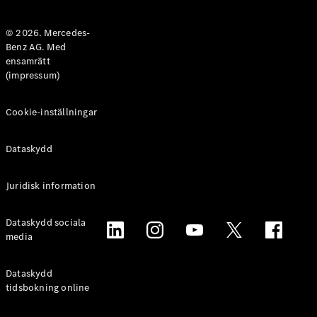
Halvkombi
© 2026. Mercedes-
Benz AG. Med
Konfigurator
ensamrätt
Mercedes-
(impressum)
Benz Online
Store
Coupé
Cookie-inställningar
Dataskydd
Juridisk information
Alla Coupé
Dataskydd sociala
CLE Coupé
media
Mercedes-
AMG GT
Coupé
Dataskydd
Mercedes-
tidsbokning online
AMG GT 4-
Dörrars