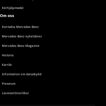
C-Klass
Kombi All-
Körhjälpmedel
Terrain
Om oss
E-Klass
Kombi
Kontakta Mercedes-Benz
E-Klass
Kombi All-
Mercedes-Benz nyhetsbrev
Terrain
Mercedes-Benz Magazine
Konfigurator
Historia
Mercedes-
Benz Online
Karriär
Store
Halvkombi
Information om dataskydd
Pressrum
Leverantörsvillkor
A-Klass