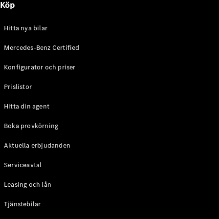
Köp
E-Klass
Sedan
S-Klass
Hitta nya bilar
Lång
Mercedes-
Mercedes-Benz Certified
Maybach S-
Konfigurator och priser
Klass
Prislistor
Konfigurator
Mercedes-
Hitta din agent
Benz Online
Store
Boka provkörning
SUV
Aktuella erbjudanden
Serviceavtal
Leasing och lån
Tjänstebilar
Alla Suvar
EQA
Elektrisk