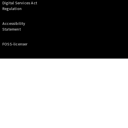
Digital Services Act
Coupé
Regulation
Mercedes-
AMG GT
Elektrisk
4-Dörrars
Accessibility
Coupé
Statement
FOSS-licenser
Konfigurator
Mercedes-
Benz Online
Store
Cabriolet / Roadster