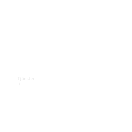
Laddningsutrustning
Collection
Bilvård
Tjänster
Alla tjänster