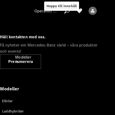
Hoppa till innehåll
Operatör/skydd av personuppgifter
Håll kontakten med oss.
Operatör/skydd
Få nyheter om Mercedes-Benz värld – våra produkter
av
och events!
personuppgifter
Modeller
Prenumerera
Modeller
Alla modeller
Elbilar
Nya modeller
Laddhybrider