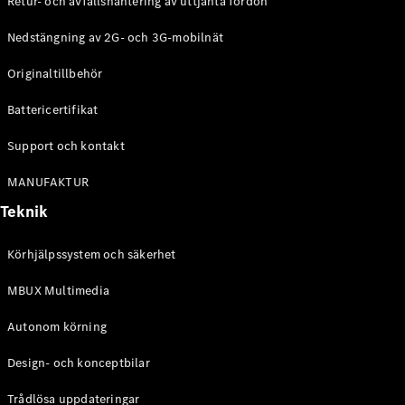
Retur- och avfallshantering av uttjänta fordon
G-
Elektrisk
Klass
Nedstängning av 2G- och 3G-mobilnät
G-Klass
Originaltillbehör
Konfigurator
Battericertifikat
Mercedes-
Benz Online
Support och kontakt
Store
Kombi
MANUFAKTUR
Teknik
Körhjälpssystem och säkerhet
MBUX Multimedia
Alla Kombi
CLA
Autonom körning
Shooting
Elektrisk
Brake
Design- och konceptbilar
C-Klass
Kombi
Trådlösa uppdateringar