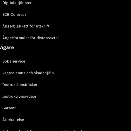
Digitala tjänster
EQE
Elektrisk
SUV
B2B Connect
EQS
Elektrisk
SUV
Ångerblankett för utskrift
Mercedes-
Maybach
Elektrisk
Ångerformulär för distansavtal
EQS SUV
Ägare
GLA
GLA
Ny
GLA
Ny
Elektrisk
Boka service
GLB
Elektrisk
GLB
Vägassistans och skadehjälp
GLC
Elektrisk
GLC
Instruktionsböcker
GLC Coupé
Instruktionsvideor
GLE
GLE Coupé
Garanti
GLS
Mercedes-
Återkallelse
Maybach
Ny
GLS