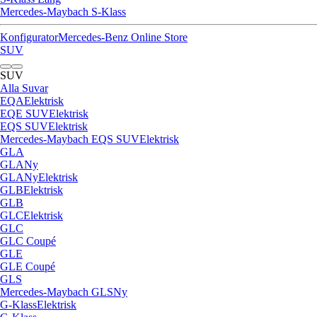
Mercedes-Maybach S-Klass
Konfigurator
Mercedes-Benz Online Store
SUV
SUV
Alla Suvar
EQA
Elektrisk
EQE SUV
Elektrisk
EQS SUV
Elektrisk
Mercedes-Maybach EQS SUV
Elektrisk
GLA
GLA
Ny
GLA
Ny
Elektrisk
GLB
Elektrisk
GLB
GLC
Elektrisk
GLC
GLC Coupé
GLE
GLE Coupé
GLS
Mercedes-Maybach GLS
Ny
G-Klass
Elektrisk