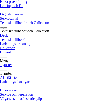
Boka provkörning
Leasing och lån
Digitala tjänster
Serviceavtal
Tekniska tillbehör och Collection
Tekniska tillbehör och Collection
Däck
Tekniska tillbehör
Laddningsutrustning
Collection
Bilvård
Menyn
Tjänster
Tjänster
Alla tjänster
Laddningslösningar
Boka service
Service och reparation
Vägassistans och skadehjälp