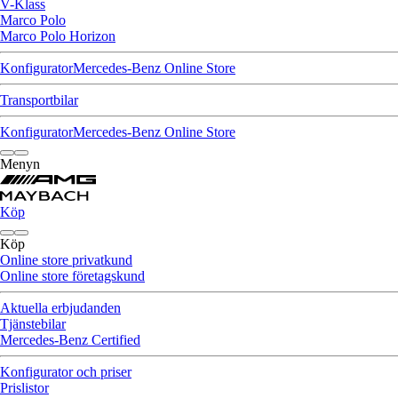
V-Klass
Marco Polo
Marco Polo Horizon
Konfigurator
Mercedes-Benz Online Store
Transportbilar
Konfigurator
Mercedes-Benz Online Store
Menyn
Köp
Köp
Online store privatkund
Online store företagskund
Aktuella erbjudanden
Tjänstebilar
Mercedes-Benz Certified
Konfigurator och priser
Prislistor