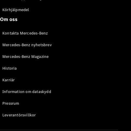
C-Klass
Kombi All-
Körhjälpmedel
Terrain
Om oss
E-Klass
Kombi
Kontakta Mercedes-Benz
E-Klass
Kombi All-
Mercedes-Benz nyhetsbrev
Terrain
Mercedes-Benz Magazine
Konfigurator
Historia
Mercedes-
Benz Online
Karriär
Store
Halvkombi
Information om dataskydd
Pressrum
Leverantörsvillkor
A-Klass