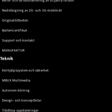
Retur- och avfallshantering av uttjänta fordon
G-
Elektrisk
Klass
Nedstängning av 2G- och 3G-mobilnät
G-Klass
Originaltillbehör
Konfigurator
Battericertifikat
Mercedes-
Benz Online
Support och kontakt
Store
Kombi
MANUFAKTUR
Teknik
Körhjälpssystem och säkerhet
MBUX Multimedia
Alla Kombi
CLA
Autonom körning
Shooting
Elektrisk
Brake
Design- och konceptbilar
C-Klass
Kombi
Trådlösa uppdateringar