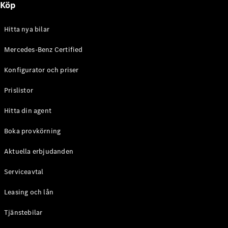
Köp
E-Klass
Sedan
S-Klass
Hitta nya bilar
Lång
Mercedes-
Mercedes-Benz Certified
Maybach S-
Konfigurator och priser
Klass
Prislistor
Konfigurator
Mercedes-
Hitta din agent
Benz Online
Store
Boka provkörning
SUV
Aktuella erbjudanden
Serviceavtal
Leasing och lån
Tjänstebilar
Alla Suvar
EQA
Elektrisk