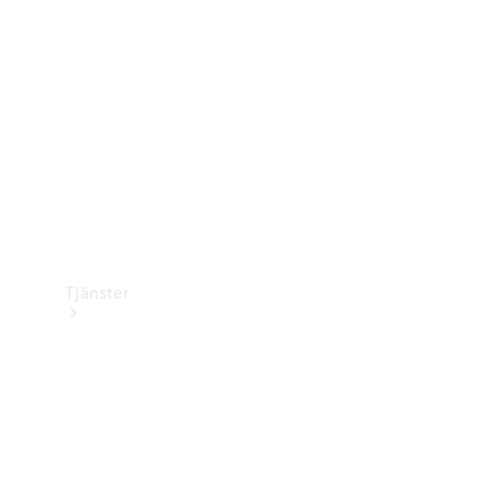
Laddningsutrustning
Collection
Bilvård
Tjänster
Alla tjänster