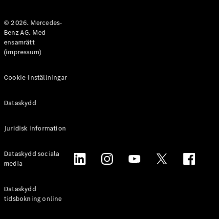
Halvkombi
© 2026. Mercedes-
Benz AG. Med
Konfigurator
ensamrätt
Mercedes-
(impressum)
Benz Online
Store
Coupé
Cookie-inställningar
Dataskydd
Juridisk information
Alla Coupé
Dataskydd sociala
CLE Coupé
media
Mercedes-
AMG GT
Coupé
Dataskydd
Mercedes-
tidsbokning online
AMG GT 4-
Dörrars