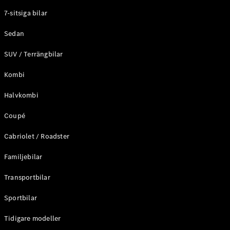
Elektriska modeller
7-sitsiga bilar
Laddhybrid modeller
Sedan
Sedan
SUV / Terrängbilar
Kombi
Halvkombi
Coupé
Alla Sedan
CLA
Elektrisk
Cabriolet / Roadster
C-Klass
Sedan
Familjebilar
C-
Klass
Elektrisk
Transportbilar
Sedan
EQE
Sportbilar
Elektrisk
Sedan
EQS
Tidigare modeller
Elektrisk
Sedan