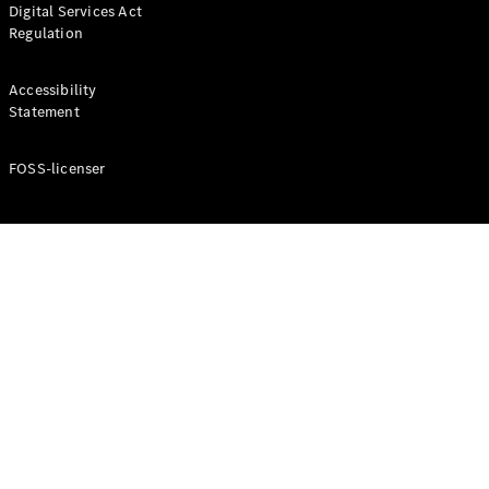
Digital Services Act
Coupé
Regulation
Mercedes-
AMG GT
Elektrisk
4-Dörrars
Accessibility
Coupé
Statement
FOSS-licenser
Konfigurator
Mercedes-
Benz Online
Store
Cabriolet / Roadster