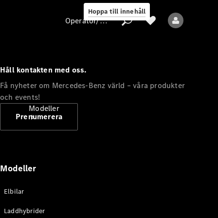
Hoppa till innehåll
Operatör/skydd av personuppgifter
Håll kontakten med oss.
Operatör/skydd
Få nyheter om Mercedes-Benz värld – våra produkter
av
och events!
personuppgifter
Modeller
Prenumerera
Modeller
Alla modeller
Elbilar
Nya modeller
Laddhybrider