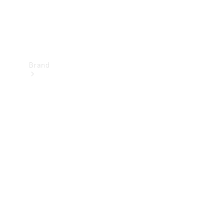
Brand
Upplev
Mercedes-
Benz