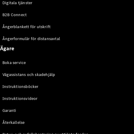
Digitala tjänster
EQE
Elektrisk
SUV
B2B Connect
EQS
Elektrisk
SUV
Ångerblankett för utskrift
Mercedes-
Maybach
Elektrisk
Ångerformulär för distansavtal
EQS SUV
Ägare
GLA
GLA
Ny
GLA
Ny
Elektrisk
Boka service
GLB
Elektrisk
GLB
Vägassistans och skadehjälp
GLC
Elektrisk
GLC
Instruktionsböcker
GLC Coupé
Instruktionsvideor
GLE
GLE Coupé
Garanti
GLS
Mercedes-
Återkallelse
Maybach
Ny
GLS