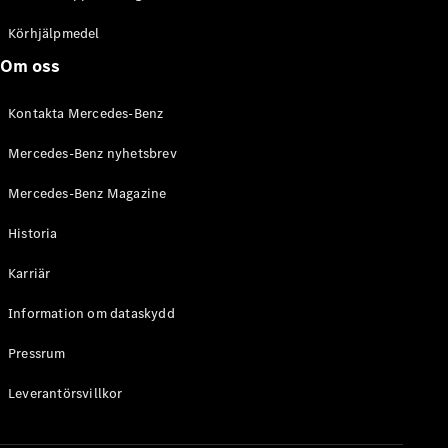
C-Klass
Kombi All-
Körhjälpmedel
Terrain
Om oss
E-Klass
Kombi
Kontakta Mercedes-Benz
E-Klass
Kombi All-
Mercedes-Benz nyhetsbrev
Terrain
Mercedes-Benz Magazine
Konfigurator
Historia
Mercedes-
Benz Online
Karriär
Store
Halvkombi
Information om dataskydd
Pressrum
Leverantörsvillkor
A-Klass