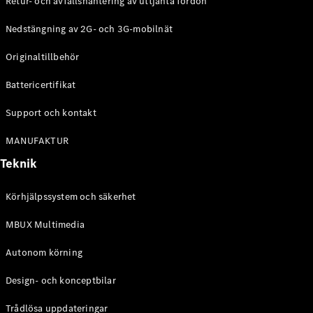
Retur- och avfallshantering av uttjänta fordon
G-
Elektrisk
Klass
Nedstängning av 2G- och 3G-mobilnät
G-Klass
Originaltillbehör
Konfigurator
Battericertifikat
Mercedes-
Benz Online
Support och kontakt
Store
Kombi
MANUFAKTUR
Teknik
Körhjälpssystem och säkerhet
MBUX Multimedia
Alla Kombi
CLA
Autonom körning
Shooting
Elektrisk
Brake
Design- och konceptbilar
C-Klass
Kombi
Trådlösa uppdateringar