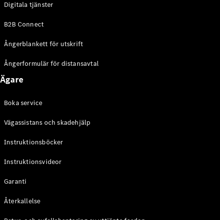
Digitala tjänster
EQE
Elektrisk
SUV
B2B Connect
EQS
Elektrisk
SUV
Ångerblankett för utskrift
Mercedes-
Maybach
Elektrisk
Ångerformulär för distansavtal
EQS SUV
Ägare
GLA
GLA
Ny
GLA
Ny
Elektrisk
Boka service
GLB
Elektrisk
GLB
Vägassistans och skadehjälp
GLC
Elektrisk
GLC
Instruktionsböcker
GLC Coupé
Instruktionsvideor
GLE
GLE Coupé
Garanti
GLS
Mercedes-
Återkallelse
Maybach
Ny
GLS