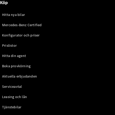
Köp
E-Klass
Sedan
S-Klass
Hitta nya bilar
Lång
Mercedes-
Mercedes-Benz Certified
Maybach S-
Konfigurator och priser
Klass
Prislistor
Konfigurator
Mercedes-
Hitta din agent
Benz Online
Store
Boka provkörning
SUV
Aktuella erbjudanden
Serviceavtal
Leasing och lån
Tjänstebilar
Alla Suvar
EQA
Elektrisk