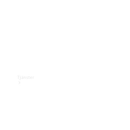
Laddningsutrustning
Collection
Bilvård
Tjänster
Alla tjänster