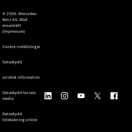
Halvkombi
© 2026. Mercedes-
Benz AG. Med
Konfigurator
ensamrätt
Mercedes-
(impressum)
Benz Online
Store
Coupé
Cookie-inställningar
Dataskydd
Juridisk information
Alla Coupé
Dataskydd sociala
CLE Coupé
media
Mercedes-
AMG GT
Coupé
Dataskydd
Mercedes-
tidsbokning online
AMG GT 4-
Dörrars