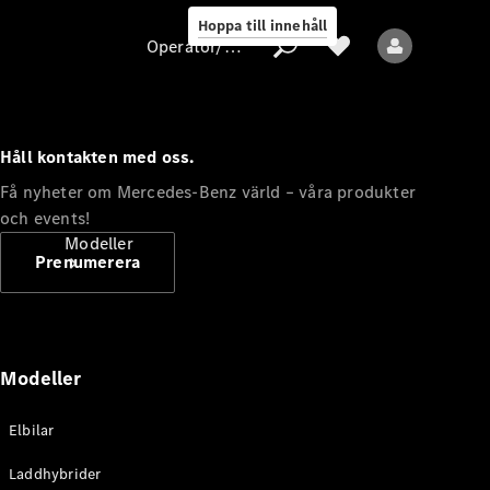
Hoppa till innehåll
Operatör/skydd av personuppgifter
Håll kontakten med oss.
Operatör/skydd
Få nyheter om Mercedes-Benz värld – våra produkter
av
och events!
personuppgifter
Modeller
Prenumerera
Modeller
Alla modeller
Elbilar
Nya modeller
Laddhybrider