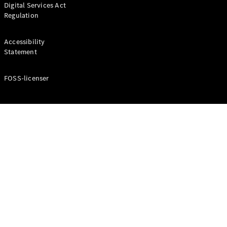
Digital Services Act
Coupé
Regulation
Mercedes-
AMG GT
Elektrisk
4-Dörrars
Accessibility
Coupé
Statement
FOSS-licenser
Konfigurator
Mercedes-
Benz Online
Store
Cabriolet / Roadster