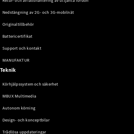
Retur- och avfallshantering av uttjänta fordon
G-
Elektrisk
Klass
Nedstängning av 2G- och 3G-mobilnät
G-Klass
Originaltillbehör
Konfigurator
Battericertifikat
Mercedes-
Benz Online
Support och kontakt
Store
Kombi
MANUFAKTUR
Teknik
Körhjälpssystem och säkerhet
MBUX Multimedia
Alla Kombi
CLA
Autonom körning
Shooting
Elektrisk
Brake
Design- och konceptbilar
C-Klass
Kombi
Trådlösa uppdateringar