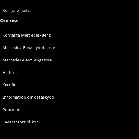
C-Klass
Kombi All-
Körhjälpmedel
Terrain
Om oss
E-Klass
Kombi
Kontakta Mercedes-Benz
E-Klass
Kombi All-
Mercedes-Benz nyhetsbrev
Terrain
Mercedes-Benz Magazine
Konfigurator
Historia
Mercedes-
Benz Online
Karriär
Store
Halvkombi
Information om dataskydd
Pressrum
Leverantörsvillkor
A-Klass