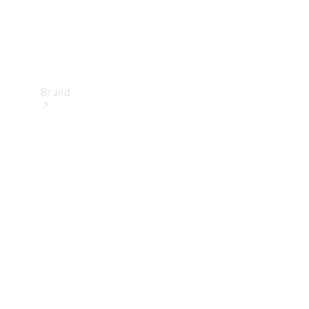
Brand
Upplev
Mercedes-
Benz