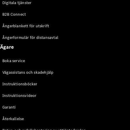
Digitala tjänster
EQE
Elektrisk
SUV
B2B Connect
EQS
Elektrisk
SUV
Ångerblankett för utskrift
Mercedes-
Maybach
Elektrisk
Ångerformulär för distansavtal
EQS SUV
Ägare
GLA
GLA
Ny
GLA
Ny
Elektrisk
Boka service
GLB
Elektrisk
GLB
Vägassistans och skadehjälp
GLC
Elektrisk
GLC
Instruktionsböcker
GLC Coupé
Instruktionsvideor
GLE
GLE Coupé
Garanti
GLS
Mercedes-
Återkallelse
Maybach
Ny
GLS