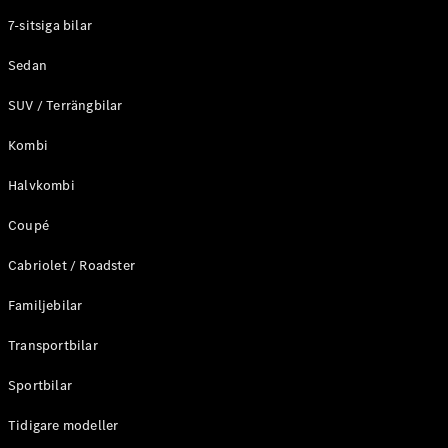
Elektriska modeller
7-sitsiga bilar
Laddhybrid modeller
Sedan
Sedan
SUV / Terrängbilar
Kombi
Halvkombi
Coupé
Alla Sedan
CLA
Elektrisk
Cabriolet / Roadster
C-Klass
Sedan
Familjebilar
C-
Klass
Elektrisk
Transportbilar
Sedan
EQE
Sportbilar
Elektrisk
Sedan
EQS
Tidigare modeller
Elektrisk
Sedan