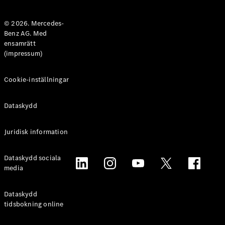
Halvkombi
© 2026. Mercedes-
Benz AG. Med
Konfigurator
ensamrätt
Mercedes-
(impressum)
Benz Online
Store
Coupé
Cookie-inställningar
Dataskydd
Juridisk information
Alla Coupé
Dataskydd sociala
CLE Coupé
media
Mercedes-
AMG GT
Coupé
Dataskydd
Mercedes-
tidsbokning online
AMG GT 4-
Dörrars