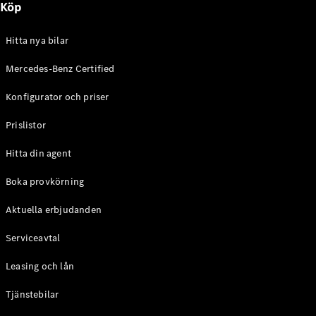
Köp
E-Klass
Sedan
S-Klass
Hitta nya bilar
Lång
Mercedes-
Mercedes-Benz Certified
Maybach S-
Konfigurator och priser
Klass
Prislistor
Konfigurator
Mercedes-
Hitta din agent
Benz Online
Store
Boka provkörning
SUV
Aktuella erbjudanden
Serviceavtal
Leasing och lån
Tjänstebilar
Alla Suvar
EQA
Elektrisk