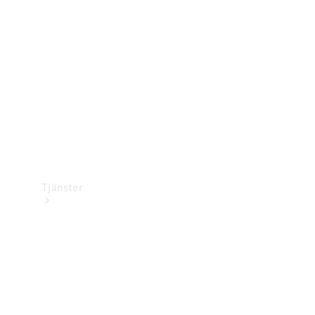
Laddningsutrustning
Collection
Bilvård
Tjänster
Alla tjänster