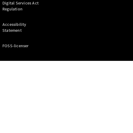
Digital Services Act
Coupé
Regulation
Mercedes-
AMG GT
Elektrisk
4-Dörrars
Accessibility
Coupé
Statement
FOSS-licenser
Konfigurator
Mercedes-
Benz Online
Store
Cabriolet / Roadster