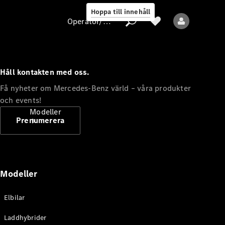
Hoppa till innehåll
Operatör/skydd av personuppgifter
Håll kontakten med oss.
Operatör/skydd
Få nyheter om Mercedes-Benz värld – våra produkter
av
och events!
personuppgifter
Modeller
Prenumerera
Modeller
Alla modeller
Elbilar
Nya modeller
Laddhybrider