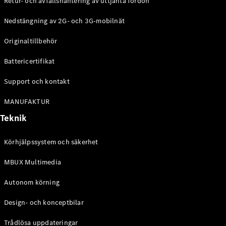
Retur- och avfallshantering av uttjänta fordon
G-
Elektrisk
Klass
Nedstängning av 2G- och 3G-mobilnät
G-Klass
Originaltillbehör
Konfigurator
Battericertifikat
Mercedes-
Benz Online
Support och kontakt
Store
Kombi
MANUFAKTUR
Teknik
Körhjälpssystem och säkerhet
MBUX Multimedia
Alla Kombi
CLA
Autonom körning
Shooting
Elektrisk
Brake
Design- och konceptbilar
C-Klass
Kombi
Trådlösa uppdateringar