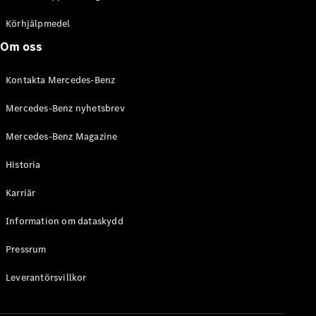
C-Klass
Kombi All-
Körhjälpmedel
Terrain
Om oss
E-Klass
Kombi
Kontakta Mercedes-Benz
E-Klass
Kombi All-
Mercedes-Benz nyhetsbrev
Terrain
Mercedes-Benz Magazine
Konfigurator
Historia
Mercedes-
Benz Online
Karriär
Store
Halvkombi
Information om dataskydd
Pressrum
Leverantörsvillkor
A-Klass