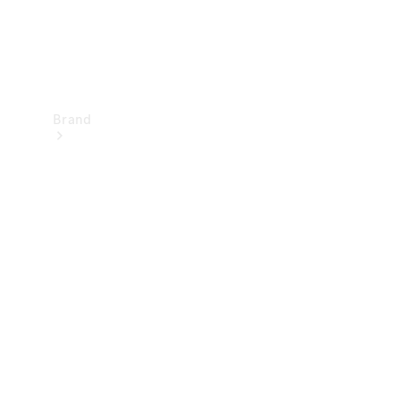
Brand
Upplev
Mercedes-
Benz