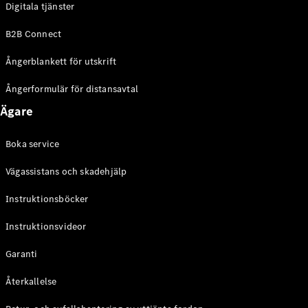
Digitala tjänster
EQE
Elektrisk
SUV
B2B Connect
EQS
Elektrisk
SUV
Ångerblankett för utskrift
Mercedes-
Maybach
Elektrisk
Ångerformulär för distansavtal
EQS SUV
Ägare
GLA
GLA
Ny
GLA
Ny
Elektrisk
Boka service
GLB
Elektrisk
GLB
Vägassistans och skadehjälp
GLC
Elektrisk
GLC
Instruktionsböcker
GLC Coupé
Instruktionsvideor
GLE
GLE Coupé
Garanti
GLS
Mercedes-
Återkallelse
Maybach
Ny
GLS