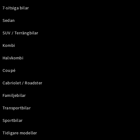
Elektriska modeller
7-sitsiga bilar
Laddhybrid modeller
Sedan
Sedan
SUV / Terrängbilar
Kombi
Halvkombi
Coupé
Alla Sedan
CLA
Elektrisk
Cabriolet / Roadster
C-Klass
Sedan
Familjebilar
C-
Klass
Elektrisk
Transportbilar
Sedan
EQE
Sportbilar
Elektrisk
Sedan
EQS
Tidigare modeller
Elektrisk
Sedan