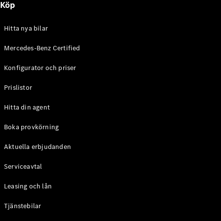
Köp
E-Klass
Sedan
S-Klass
Hitta nya bilar
Lång
Mercedes-
Mercedes-Benz Certified
Maybach S-
Konfigurator och priser
Klass
Prislistor
Konfigurator
Mercedes-
Hitta din agent
Benz Online
Store
Boka provkörning
SUV
Aktuella erbjudanden
Serviceavtal
Leasing och lån
Tjänstebilar
Alla Suvar
EQA
Elektrisk