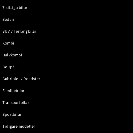
Elektriska modeller
7-sitsiga bilar
Laddhybrid modeller
Sedan
Sedan
SUV / Terrängbilar
Kombi
Halvkombi
Coupé
Alla Sedan
CLA
Elektrisk
Cabriolet / Roadster
C-Klass
Sedan
Familjebilar
C-
Klass
Elektrisk
Transportbilar
Sedan
EQE
Sportbilar
Elektrisk
Sedan
EQS
Tidigare modeller
Elektrisk
Sedan