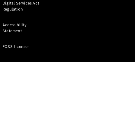
Digital Services Act
Coupé
Regulation
Mercedes-
AMG GT
Elektrisk
4-Dörrars
Accessibility
Coupé
Statement
FOSS-licenser
Konfigurator
Mercedes-
Benz Online
Store
Cabriolet / Roadster