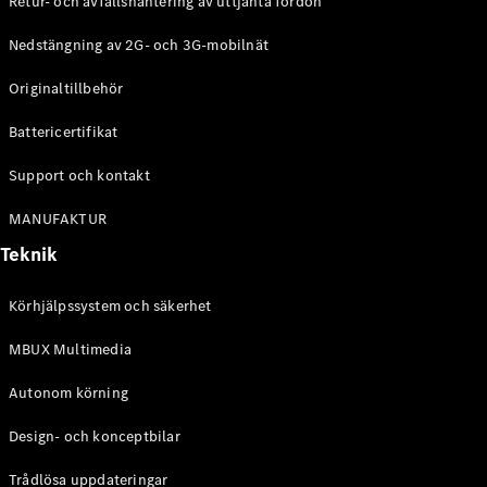
Retur- och avfallshantering av uttjänta fordon
G-
Elektrisk
Klass
Nedstängning av 2G- och 3G-mobilnät
G-Klass
Originaltillbehör
Konfigurator
Battericertifikat
Mercedes-
Benz Online
Support och kontakt
Store
Kombi
MANUFAKTUR
Teknik
Körhjälpssystem och säkerhet
MBUX Multimedia
Alla Kombi
CLA
Autonom körning
Shooting
Elektrisk
Brake
Design- och konceptbilar
C-Klass
Kombi
Trådlösa uppdateringar