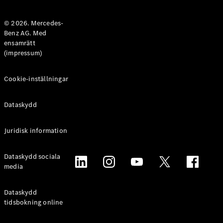
Halvkombi
© 2026. Mercedes-
Benz AG. Med
Konfigurator
ensamrätt
Mercedes-
(impressum)
Benz Online
Store
Coupé
Cookie-inställningar
Dataskydd
Juridisk information
Alla Coupé
Dataskydd sociala
CLE Coupé
media
Mercedes-
AMG GT
Coupé
Dataskydd
Mercedes-
tidsbokning online
AMG GT 4-
Dörrars