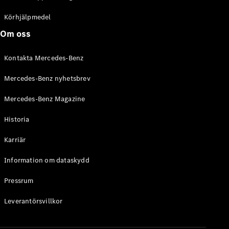
C-Klass
Kombi All-
Körhjälpmedel
Terrain
Om oss
E-Klass
Kombi
Kontakta Mercedes-Benz
E-Klass
Kombi All-
Mercedes-Benz nyhetsbrev
Terrain
Mercedes-Benz Magazine
Konfigurator
Historia
Mercedes-
Benz Online
Karriär
Store
Halvkombi
Information om dataskydd
Pressrum
Leverantörsvillkor
A-Klass