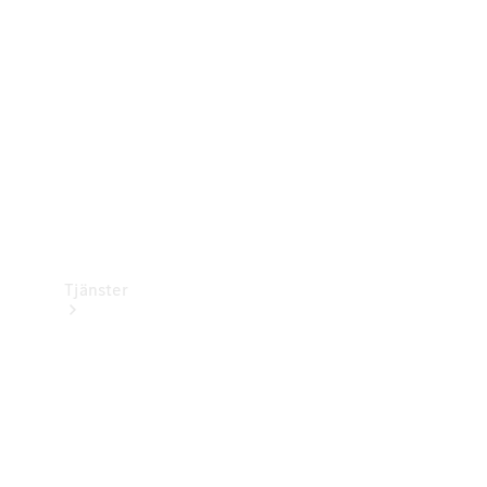
Laddningsutrustning
Collection
Bilvård
Tjänster
Alla tjänster