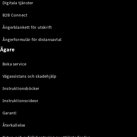
Digitala tjänster
EQE
Elektrisk
SUV
B2B Connect
EQS
Elektrisk
SUV
Ångerblankett för utskrift
Mercedes-
Maybach
Elektrisk
Ångerformulär för distansavtal
EQS SUV
Ägare
GLA
GLA
Ny
GLA
Ny
Elektrisk
Boka service
GLB
Elektrisk
GLB
Vägassistans och skadehjälp
GLC
Elektrisk
GLC
Instruktionsböcker
GLC Coupé
Instruktionsvideor
GLE
GLE Coupé
Garanti
GLS
Mercedes-
Återkallelse
Maybach
Ny
GLS