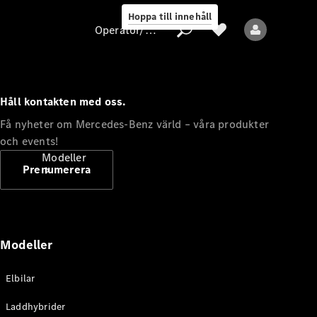
Hoppa till innehåll
Operatör/skydd av personuppgifter
Håll kontakten med oss.
Operatör/skydd
Få nyheter om Mercedes-Benz värld – våra produkter
av
och events!
personuppgifter
Modeller
Prenumerera
Modeller
Alla modeller
Elbilar
Nya modeller
Laddhybrider