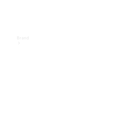
Brand
Upplev
Mercedes-
Benz