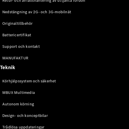
Retur- och avfallshantering av uttjänta fordon
G-
Elektrisk
Klass
Nedstängning av 2G- och 3G-mobilnät
G-Klass
Originaltillbehör
Konfigurator
Battericertifikat
Mercedes-
Benz Online
Support och kontakt
Store
Kombi
MANUFAKTUR
Teknik
Körhjälpssystem och säkerhet
MBUX Multimedia
Alla Kombi
CLA
Autonom körning
Shooting
Elektrisk
Brake
Design- och konceptbilar
C-Klass
Kombi
Trådlösa uppdateringar