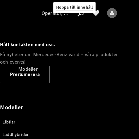
Hoppa till innehåll
Operatör/skydd av personuppgifter
Håll kontakten med oss.
Operatör/skydd
Få nyheter om Mercedes-Benz värld – våra produkter
av
och events!
personuppgifter
Modeller
Prenumerera
Modeller
Alla modeller
Elbilar
Nya modeller
Laddhybrider