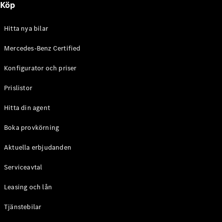
Köp
E-Klass
Sedan
S-Klass
Hitta nya bilar
Lång
Mercedes-
Mercedes-Benz Certified
Maybach S-
Konfigurator och priser
Klass
Prislistor
Konfigurator
Mercedes-
Hitta din agent
Benz Online
Store
Boka provkörning
SUV
Aktuella erbjudanden
Serviceavtal
Leasing och lån
Tjänstebilar
Alla Suvar
EQA
Elektrisk