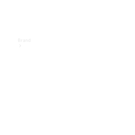
Brand
Upplev
Mercedes-
Benz