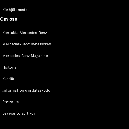
C-Klass
Kombi All-
Körhjälpmedel
Terrain
Om oss
E-Klass
Kombi
Kontakta Mercedes-Benz
E-Klass
Kombi All-
Mercedes-Benz nyhetsbrev
Terrain
Mercedes-Benz Magazine
Konfigurator
Historia
Mercedes-
Benz Online
Karriär
Store
Halvkombi
Information om dataskydd
Pressrum
Leverantörsvillkor
A-Klass