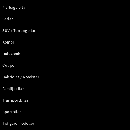
Elektriska modeller
7-sitsiga bilar
Laddhybrid modeller
Sedan
Sedan
SUV / Terrängbilar
Kombi
Halvkombi
Coupé
Alla Sedan
CLA
Elektrisk
Cabriolet / Roadster
C-Klass
Sedan
Familjebilar
C-
Klass
Elektrisk
Transportbilar
Sedan
EQE
Sportbilar
Elektrisk
Sedan
EQS
Tidigare modeller
Elektrisk
Sedan