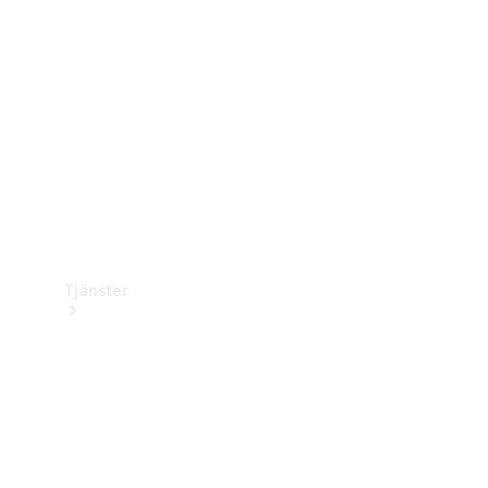
Laddningsutrustning
Collection
Bilvård
Tjänster
Alla tjänster