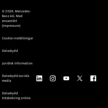
Halvkombi
© 2026. Mercedes-
Benz AG. Med
Konfigurator
ensamrätt
Mercedes-
(impressum)
Benz Online
Store
Coupé
Cookie-inställningar
Dataskydd
Juridisk information
Alla Coupé
Dataskydd sociala
CLE Coupé
media
Mercedes-
AMG GT
Coupé
Dataskydd
Mercedes-
tidsbokning online
AMG GT 4-
Dörrars