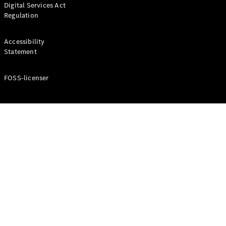
Digital Services Act
Coupé
Regulation
Mercedes-
AMG GT
Elektrisk
4-Dörrars
Accessibility
Coupé
Statement
FOSS-licenser
Konfigurator
Mercedes-
Benz Online
Store
Cabriolet / Roadster