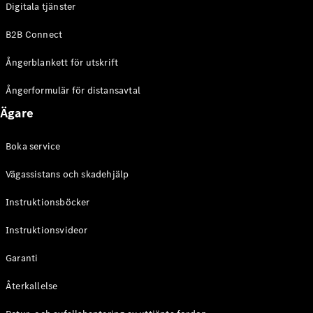
Digitala tjänster
EQE
Elektrisk
SUV
B2B Connect
EQS
Elektrisk
SUV
Ångerblankett för utskrift
Mercedes-
Maybach
Elektrisk
Ångerformulär för distansavtal
EQS SUV
Ägare
GLA
GLA
Ny
GLA
Ny
Elektrisk
Boka service
GLB
Elektrisk
GLB
Vägassistans och skadehjälp
GLC
Elektrisk
GLC
Instruktionsböcker
GLC Coupé
Instruktionsvideor
GLE
GLE Coupé
Garanti
GLS
Mercedes-
Återkallelse
Maybach
Ny
GLS