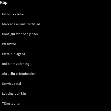
Köp
E-Klass
Sedan
S-Klass
Hitta nya bilar
Lång
Mercedes-
Mercedes-Benz Certified
Maybach S-
Konfigurator och priser
Klass
Prislistor
Konfigurator
Mercedes-
Hitta din agent
Benz Online
Store
Boka provkörning
SUV
Aktuella erbjudanden
Serviceavtal
Leasing och lån
Tjänstebilar
Alla Suvar
EQA
Elektrisk