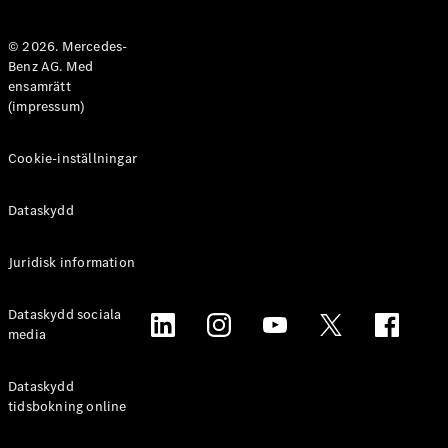
Halvkombi
© 2026. Mercedes-
Benz AG. Med
Konfigurator
ensamrätt
Mercedes-
(impressum)
Benz Online
Store
Coupé
Cookie-inställningar
Dataskydd
Juridisk information
Alla Coupé
Dataskydd sociala
CLE Coupé
media
Mercedes-
AMG GT
Coupé
Dataskydd
Mercedes-
tidsbokning online
AMG GT 4-
Dörrars