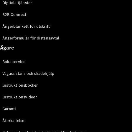
Digitala tjänster
EQE
Elektrisk
SUV
B2B Connect
EQS
Elektrisk
SUV
Ångerblankett för utskrift
Mercedes-
Maybach
Elektrisk
Ångerformulär för distansavtal
EQS SUV
Ägare
GLA
GLA
Ny
GLA
Ny
Elektrisk
Boka service
GLB
Elektrisk
GLB
Vägassistans och skadehjälp
GLC
Elektrisk
GLC
Instruktionsböcker
GLC Coupé
Instruktionsvideor
GLE
GLE Coupé
Garanti
GLS
Mercedes-
Återkallelse
Maybach
Ny
GLS