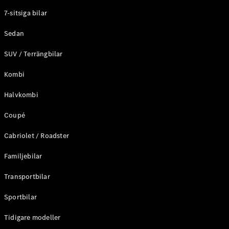
Elektriska modeller
7-sitsiga bilar
Laddhybrid modeller
Sedan
Sedan
SUV / Terrängbilar
Kombi
Halvkombi
Coupé
Alla Sedan
CLA
Elektrisk
Cabriolet / Roadster
C-Klass
Sedan
Familjebilar
C-
Klass
Elektrisk
Transportbilar
Sedan
EQE
Sportbilar
Elektrisk
Sedan
EQS
Tidigare modeller
Elektrisk
Sedan