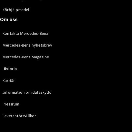
C-Klass
Kombi All-
Körhjälpmedel
Terrain
Om oss
E-Klass
Kombi
Kontakta Mercedes-Benz
E-Klass
Kombi All-
Mercedes-Benz nyhetsbrev
Terrain
Mercedes-Benz Magazine
Konfigurator
Historia
Mercedes-
Benz Online
Karriär
Store
Halvkombi
Information om dataskydd
Pressrum
Leverantörsvillkor
A-Klass