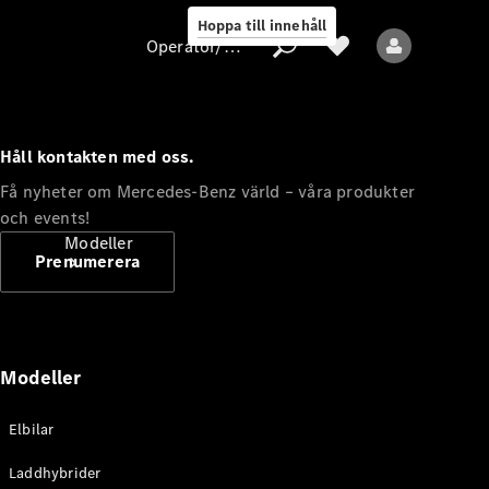
Hoppa till innehåll
Operatör/skydd av personuppgifter
Håll kontakten med oss.
Operatör/skydd
Få nyheter om Mercedes-Benz värld – våra produkter
av
och events!
personuppgifter
Modeller
Prenumerera
Modeller
Alla modeller
Elbilar
Nya modeller
Laddhybrider