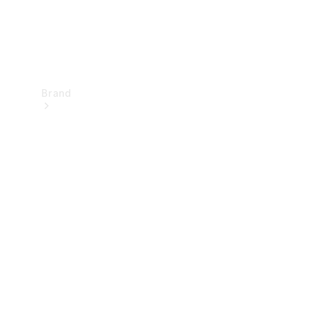
Brand
Upplev
Mercedes-
Benz