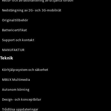
Retur- och avfallshantering av uttjänta fordon
G-
Elektrisk
Klass
Nedstängning av 2G- och 3G-mobilnät
G-Klass
Originaltillbehör
Konfigurator
Battericertifikat
Mercedes-
Benz Online
Support och kontakt
Store
Kombi
MANUFAKTUR
Teknik
Körhjälpssystem och säkerhet
MBUX Multimedia
Alla Kombi
CLA
Autonom körning
Shooting
Elektrisk
Brake
Design- och konceptbilar
C-Klass
Kombi
Trådlösa uppdateringar