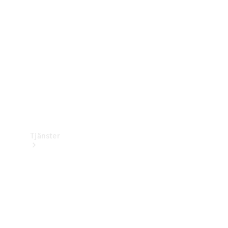
Laddningsutrustning
Collection
Bilvård
Tjänster
Alla tjänster