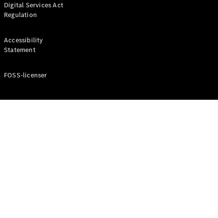
Digital Services Act
Coupé
Regulation
Mercedes-
AMG GT
Elektrisk
4-Dörrars
Accessibility
Coupé
Statement
FOSS-licenser
Konfigurator
Mercedes-
Benz Online
Store
Cabriolet / Roadster