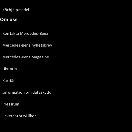
C-Klass
Kombi All-
Körhjälpmedel
Terrain
Om oss
E-Klass
Kombi
Kontakta Mercedes-Benz
E-Klass
Kombi All-
Mercedes-Benz nyhetsbrev
Terrain
Mercedes-Benz Magazine
Konfigurator
Historia
Mercedes-
Benz Online
Karriär
Store
Halvkombi
Information om dataskydd
Pressrum
Leverantörsvillkor
A-Klass