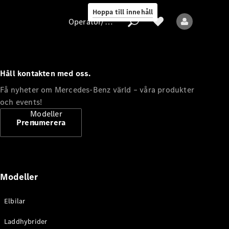
Hoppa till innehåll
Operatör/skydd av personuppgifter
Håll kontakten med oss.
Operatör/skydd
Få nyheter om Mercedes-Benz värld – våra produkter
av
och events!
personuppgifter
Modeller
Prenumerera
Modeller
Alla modeller
Elbilar
Nya modeller
Laddhybrider