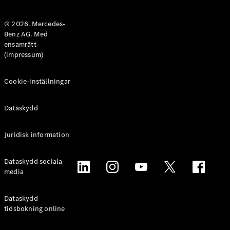
Halvkombi
© 2026. Mercedes-
Benz AG. Med
Konfigurator
ensamrätt
Mercedes-
(impressum)
Benz Online
Store
Coupé
Cookie-inställningar
Dataskydd
Juridisk information
Alla Coupé
Dataskydd sociala
CLE Coupé
media
Mercedes-
AMG GT
Coupé
Dataskydd
Mercedes-
tidsbokning online
AMG GT 4-
Dörrars