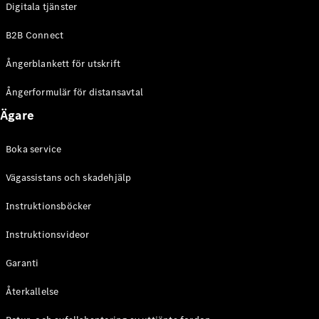
Digitala tjänster
EQE
Elektrisk
SUV
B2B Connect
EQS
Elektrisk
SUV
Ångerblankett för utskrift
Mercedes-
Maybach
Elektrisk
Ångerformulär för distansavtal
EQS SUV
Ägare
GLA
GLA
Ny
GLA
Ny
Elektrisk
Boka service
GLB
Elektrisk
GLB
Vägassistans och skadehjälp
GLC
Elektrisk
GLC
Instruktionsböcker
GLC Coupé
Instruktionsvideor
GLE
GLE Coupé
Garanti
GLS
Mercedes-
Återkallelse
Maybach
Ny
GLS