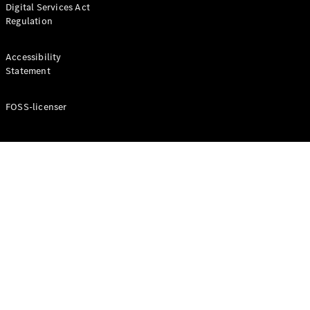
Digital Services Act
Coupé
Regulation
Mercedes-
AMG GT
Elektrisk
4-Dörrars
Accessibility
Coupé
Statement
FOSS-licenser
Konfigurator
Mercedes-
Benz Online
Store
Cabriolet / Roadster