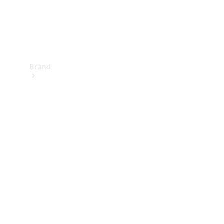
Brand
Upplev
Mercedes-
Benz