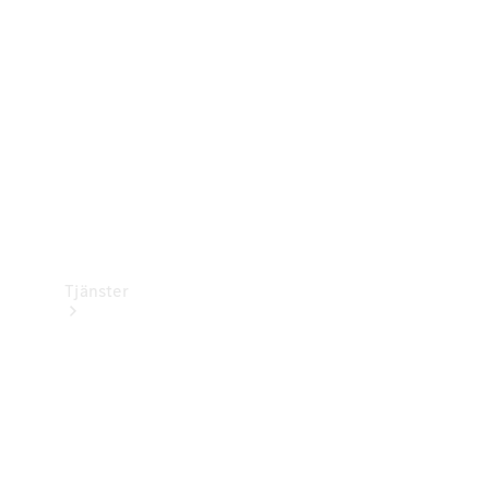
Laddningsutrustning
Collection
Bilvård
Tjänster
Alla tjänster