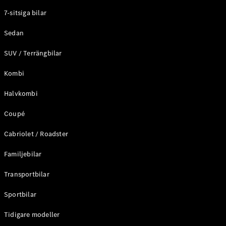
Elektriska modeller
7-sitsiga bilar
Laddhybrid modeller
Sedan
Sedan
SUV / Terrängbilar
Kombi
Halvkombi
Coupé
Alla Sedan
CLA
Elektrisk
Cabriolet / Roadster
C-Klass
Sedan
Familjebilar
C-
Klass
Elektrisk
Transportbilar
Sedan
EQE
Sportbilar
Elektrisk
Sedan
EQS
Tidigare modeller
Elektrisk
Sedan