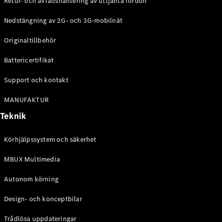
Retur- och avfallshantering av uttjänta fordon
G-
Elektrisk
Klass
Nedstängning av 2G- och 3G-mobilnät
G-Klass
Originaltillbehör
Konfigurator
Battericertifikat
Mercedes-
Benz Online
Support och kontakt
Store
Kombi
MANUFAKTUR
Teknik
Körhjälpssystem och säkerhet
MBUX Multimedia
Alla Kombi
CLA
Autonom körning
Shooting
Elektrisk
Brake
Design- och konceptbilar
C-Klass
Kombi
Trådlösa uppdateringar