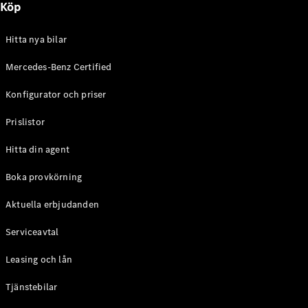
Köp
E-Klass
Sedan
S-Klass
Hitta nya bilar
Lång
Mercedes-
Mercedes-Benz Certified
Maybach S-
Konfigurator och priser
Klass
Prislistor
Konfigurator
Mercedes-
Hitta din agent
Benz Online
Store
Boka provkörning
SUV
Aktuella erbjudanden
Serviceavtal
Leasing och lån
Tjänstebilar
Alla Suvar
EQA
Elektrisk