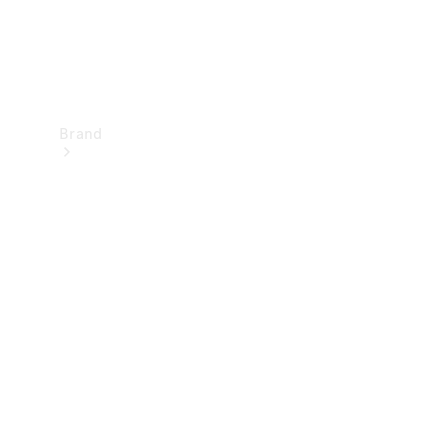
Brand
Upplev
Mercedes-
Benz