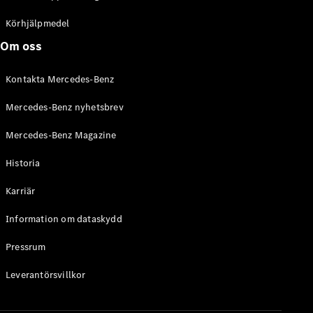
C-Klass
Kombi All-
Körhjälpmedel
Terrain
Om oss
E-Klass
Kombi
Kontakta Mercedes-Benz
E-Klass
Kombi All-
Mercedes-Benz nyhetsbrev
Terrain
Mercedes-Benz Magazine
Konfigurator
Historia
Mercedes-
Benz Online
Karriär
Store
Halvkombi
Information om dataskydd
Pressrum
Leverantörsvillkor
A-Klass