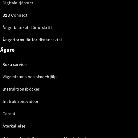
Digitala tjänster
EQE
Elektrisk
SUV
B2B Connect
EQS
Elektrisk
SUV
Ångerblankett för utskrift
Mercedes-
Maybach
Elektrisk
Ångerformulär för distansavtal
EQS SUV
Ägare
GLA
GLA
Ny
GLA
Ny
Elektrisk
Boka service
GLB
Elektrisk
GLB
Vägassistans och skadehjälp
GLC
Elektrisk
GLC
Instruktionsböcker
GLC Coupé
Instruktionsvideor
GLE
GLE Coupé
Garanti
GLS
Mercedes-
Återkallelse
Maybach
Ny
GLS