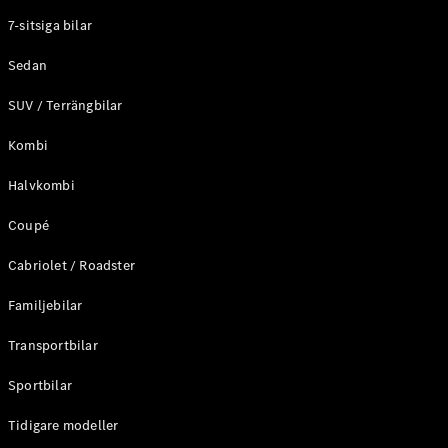
Elektriska modeller
7-sitsiga bilar
Laddhybrid modeller
Sedan
Sedan
SUV / Terrängbilar
Kombi
Halvkombi
Coupé
Alla Sedan
CLA
Elektrisk
Cabriolet / Roadster
C-Klass
Sedan
Familjebilar
C-
Klass
Elektrisk
Transportbilar
Sedan
EQE
Sportbilar
Elektrisk
Sedan
EQS
Tidigare modeller
Elektrisk
Sedan