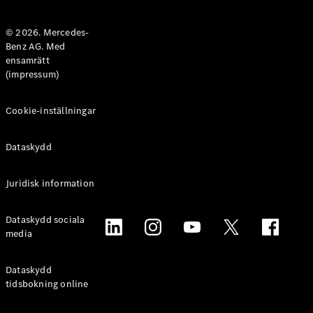
Halvkombi
© 2026. Mercedes-
Benz AG. Med
Konfigurator
ensamrätt
Mercedes-
(impressum)
Benz Online
Store
Coupé
Cookie-inställningar
Dataskydd
Juridisk information
Alla Coupé
Dataskydd sociala
CLE Coupé
media
Mercedes-
AMG GT
Coupé
Dataskydd
Mercedes-
tidsbokning online
AMG GT 4-
Dörrars