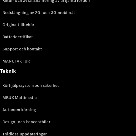
Retur- och avfallshantering av uttjänta fordon
G-
Elektrisk
Klass
Nedstängning av 2G- och 3G-mobilnät
G-Klass
Originaltillbehör
Konfigurator
Battericertifikat
Mercedes-
Benz Online
Support och kontakt
Store
Kombi
MANUFAKTUR
Teknik
Körhjälpssystem och säkerhet
MBUX Multimedia
Alla Kombi
CLA
Autonom körning
Shooting
Elektrisk
Brake
Design- och konceptbilar
C-Klass
Kombi
Trådlösa uppdateringar