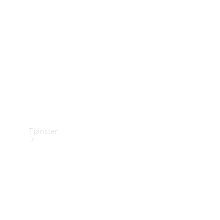
Laddningsutrustning
Collection
Bilvård
Tjänster
Alla tjänster