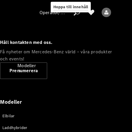
Hoppa till innehåll
Operatör/skydd av personuppgifter
Håll kontakten med oss.
Operatör/skydd
Få nyheter om Mercedes-Benz värld – våra produkter
av
och events!
personuppgifter
Modeller
Prenumerera
Modeller
Alla modeller
Elbilar
Nya modeller
Laddhybrider