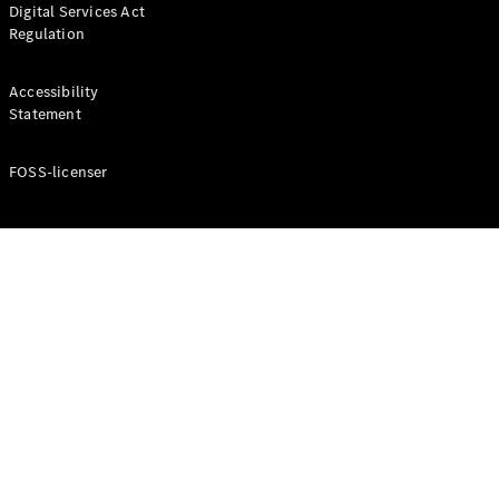
Digital Services Act
Coupé
Regulation
Mercedes-
AMG GT
Elektrisk
4-Dörrars
Accessibility
Coupé
Statement
FOSS-licenser
Konfigurator
Mercedes-
Benz Online
Store
Cabriolet / Roadster