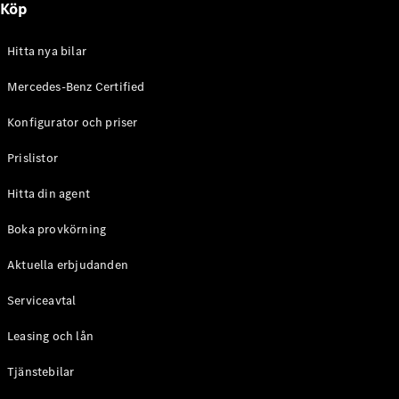
Köp
E-Klass
Sedan
S-Klass
Hitta nya bilar
Lång
Mercedes-
Mercedes-Benz Certified
Maybach S-
Konfigurator och priser
Klass
Prislistor
Konfigurator
Mercedes-
Hitta din agent
Benz Online
Store
Boka provkörning
SUV
Aktuella erbjudanden
Serviceavtal
Leasing och lån
Tjänstebilar
Alla Suvar
EQA
Elektrisk