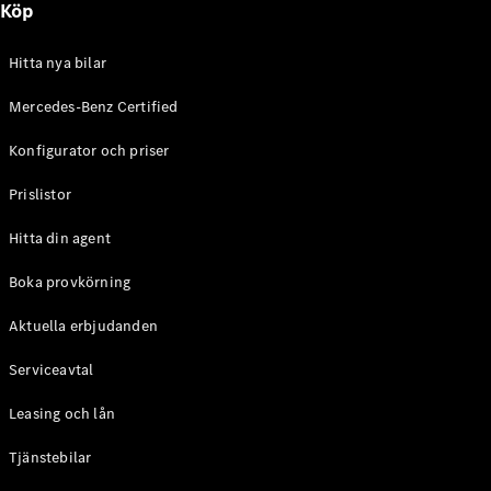
Köp
E-Klass
Sedan
S-Klass
Hitta nya bilar
Lång
Mercedes-
Mercedes-Benz Certified
Maybach S-
Konfigurator och priser
Klass
Prislistor
Konfigurator
Mercedes-
Hitta din agent
Benz Online
Store
Boka provkörning
SUV
Aktuella erbjudanden
Serviceavtal
Leasing och lån
Tjänstebilar
Alla Suvar
EQA
Elektrisk