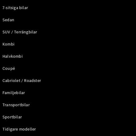
Elektriska modeller
7-sitsiga bilar
Laddhybrid modeller
Sedan
Sedan
SUV / Terrängbilar
Kombi
Halvkombi
Coupé
Alla Sedan
CLA
Elektrisk
Cabriolet / Roadster
C-Klass
Sedan
Familjebilar
C-
Klass
Elektrisk
Transportbilar
Sedan
EQE
Sportbilar
Elektrisk
Sedan
EQS
Tidigare modeller
Elektrisk
Sedan