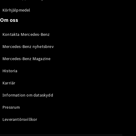
C-Klass
Kombi All-
Körhjälpmedel
Terrain
Om oss
E-Klass
Kombi
Kontakta Mercedes-Benz
E-Klass
Kombi All-
Mercedes-Benz nyhetsbrev
Terrain
Mercedes-Benz Magazine
Konfigurator
Historia
Mercedes-
Benz Online
Karriär
Store
Halvkombi
Information om dataskydd
Pressrum
Leverantörsvillkor
A-Klass