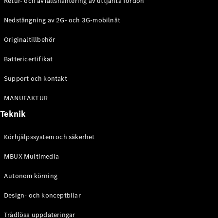
Retur- och avfallshantering av uttjänta fordon
G-
Elektrisk
Klass
Nedstängning av 2G- och 3G-mobilnät
G-Klass
Originaltillbehör
Konfigurator
Battericertifikat
Mercedes-
Benz Online
Support och kontakt
Store
Kombi
MANUFAKTUR
Teknik
Körhjälpssystem och säkerhet
MBUX Multimedia
Alla Kombi
CLA
Autonom körning
Shooting
Elektrisk
Brake
Design- och konceptbilar
C-Klass
Kombi
Trådlösa uppdateringar