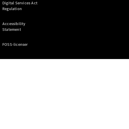
Digital Services Act
Coupé
Regulation
Mercedes-
AMG GT
Elektrisk
4-Dörrars
Accessibility
Coupé
Statement
FOSS-licenser
Konfigurator
Mercedes-
Benz Online
Store
Cabriolet / Roadster