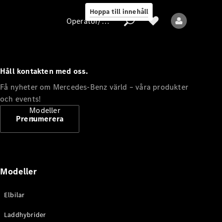
Hoppa till innehåll
Operatör/skydd av personuppgifter
Håll kontakten med oss.
Operatör/skydd
Få nyheter om Mercedes-Benz värld – våra produkter
av
och events!
personuppgifter
Modeller
Prenumerera
Modeller
Alla modeller
Elbilar
Nya modeller
Laddhybrider