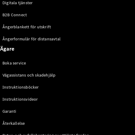
Digitala tjänster
EQE
Elektrisk
SUV
B2B Connect
EQS
Elektrisk
SUV
Ångerblankett för utskrift
Mercedes-
Maybach
Elektrisk
Ångerformulär för distansavtal
EQS SUV
Ägare
GLA
GLA
Ny
GLA
Ny
Elektrisk
Boka service
GLB
Elektrisk
GLB
Vägassistans och skadehjälp
GLC
Elektrisk
GLC
Instruktionsböcker
GLC Coupé
Instruktionsvideor
GLE
GLE Coupé
Garanti
GLS
Mercedes-
Återkallelse
Maybach
Ny
GLS