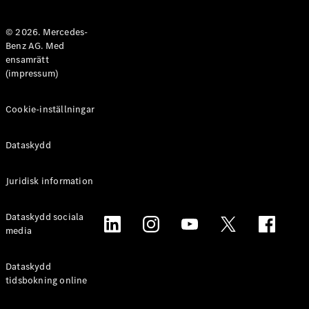
Halvkombi
© 2026. Mercedes-
Benz AG. Med
Konfigurator
ensamrätt
Mercedes-
(impressum)
Benz Online
Store
Coupé
Cookie-inställningar
Dataskydd
Juridisk information
Alla Coupé
Dataskydd sociala
CLE Coupé
media
Mercedes-
AMG GT
Coupé
Dataskydd
Mercedes-
tidsbokning online
AMG GT 4-
Dörrars