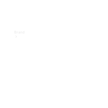
Brand
Upplev
Mercedes-
Benz