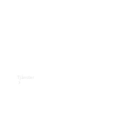
Laddningsutrustning
Collection
Bilvård
Tjänster
Alla tjänster