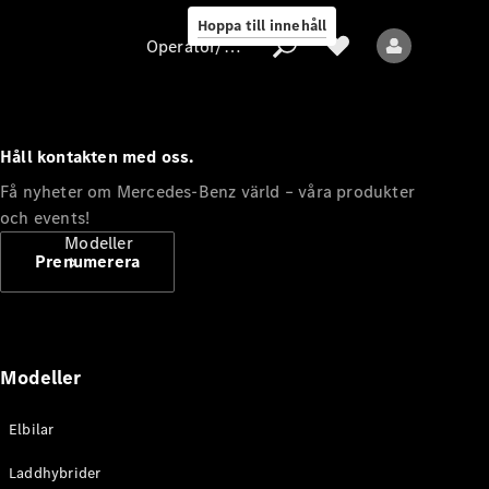
Hoppa till innehåll
Operatör/skydd av personuppgifter
Håll kontakten med oss.
Operatör/skydd
Få nyheter om Mercedes-Benz värld – våra produkter
av
och events!
personuppgifter
Modeller
Prenumerera
Modeller
Alla modeller
Elbilar
Nya modeller
Laddhybrider