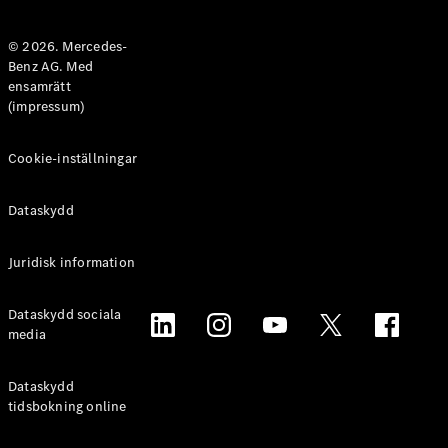
Halvkombi
© 2026. Mercedes-
Benz AG. Med
Konfigurator
ensamrätt
Mercedes-
(impressum)
Benz Online
Store
Coupé
Cookie-inställningar
Dataskydd
Juridisk information
Alla Coupé
Dataskydd sociala
CLE Coupé
media
Mercedes-
AMG GT
Coupé
Dataskydd
Mercedes-
tidsbokning online
AMG GT 4-
Dörrars