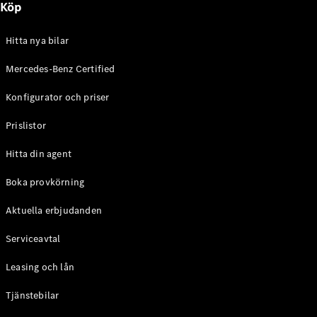
Köp
E-Klass
Sedan
S-Klass
Hitta nya bilar
Lång
Mercedes-
Mercedes-Benz Certified
Maybach S-
Konfigurator och priser
Klass
Prislistor
Konfigurator
Mercedes-
Hitta din agent
Benz Online
Store
Boka provkörning
SUV
Aktuella erbjudanden
Serviceavtal
Leasing och lån
Tjänstebilar
Alla Suvar
EQA
Elektrisk