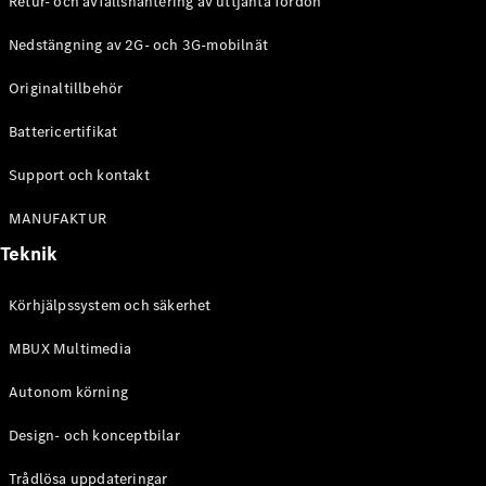
Retur- och avfallshantering av uttjänta fordon
G-
Elektrisk
Klass
Nedstängning av 2G- och 3G-mobilnät
G-Klass
Originaltillbehör
Konfigurator
Battericertifikat
Mercedes-
Benz Online
Support och kontakt
Store
Kombi
MANUFAKTUR
Teknik
Körhjälpssystem och säkerhet
MBUX Multimedia
Alla Kombi
CLA
Autonom körning
Shooting
Elektrisk
Brake
Design- och konceptbilar
C-Klass
Kombi
Trådlösa uppdateringar