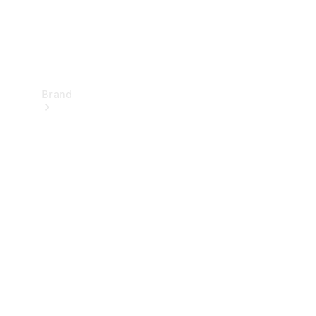
Brand
Upplev
Mercedes-
Benz