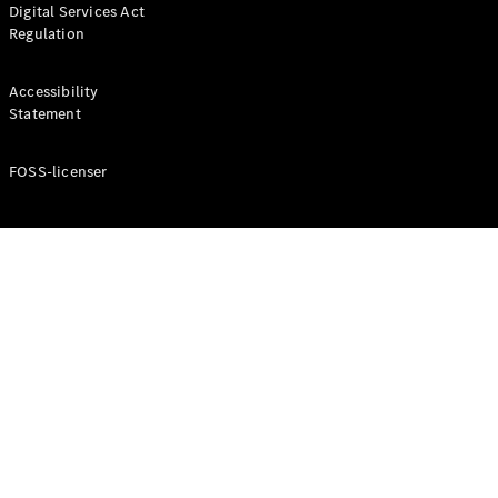
Digital Services Act
Coupé
Regulation
Mercedes-
AMG GT
Elektrisk
4-Dörrars
Accessibility
Coupé
Statement
FOSS-licenser
Konfigurator
Mercedes-
Benz Online
Store
Cabriolet / Roadster