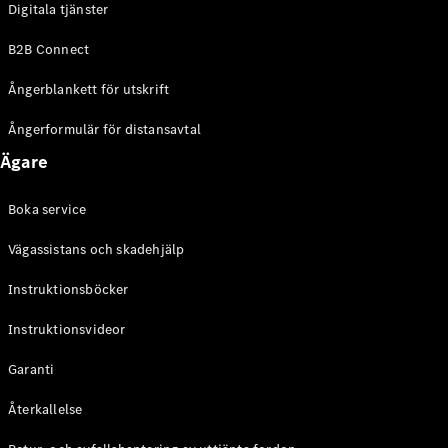
Digitala tjänster
EQE
Elektrisk
SUV
B2B Connect
EQS
Elektrisk
SUV
Ångerblankett för utskrift
Mercedes-
Maybach
Elektrisk
Ångerformulär för distansavtal
EQS SUV
Ägare
GLA
GLA
Ny
GLA
Ny
Elektrisk
Boka service
GLB
Elektrisk
GLB
Vägassistans och skadehjälp
GLC
Elektrisk
GLC
Instruktionsböcker
GLC Coupé
Instruktionsvideor
GLE
GLE Coupé
Garanti
GLS
Mercedes-
Återkallelse
Maybach
Ny
GLS