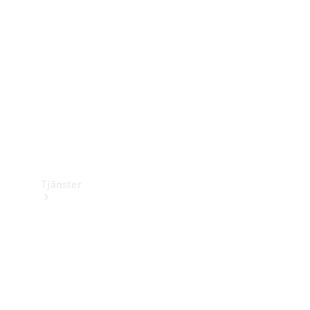
Laddningsutrustning
Collection
Bilvård
Tjänster
Alla tjänster