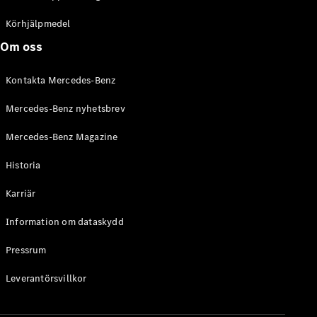
C-Klass
Kombi All-
Körhjälpmedel
Terrain
Om oss
E-Klass
Kombi
Kontakta Mercedes-Benz
E-Klass
Kombi All-
Mercedes-Benz nyhetsbrev
Terrain
Mercedes-Benz Magazine
Konfigurator
Historia
Mercedes-
Benz Online
Karriär
Store
Halvkombi
Information om dataskydd
Pressrum
Leverantörsvillkor
A-Klass