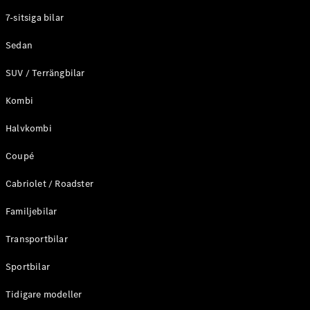
Elektriska modeller
7-sitsiga bilar
Laddhybrid modeller
Sedan
Sedan
SUV / Terrängbilar
Kombi
Halvkombi
Coupé
Alla Sedan
CLA
Elektrisk
Cabriolet / Roadster
C-Klass
Sedan
Familjebilar
C-
Klass
Elektrisk
Transportbilar
Sedan
EQE
Sportbilar
Elektrisk
Sedan
EQS
Tidigare modeller
Elektrisk
Sedan