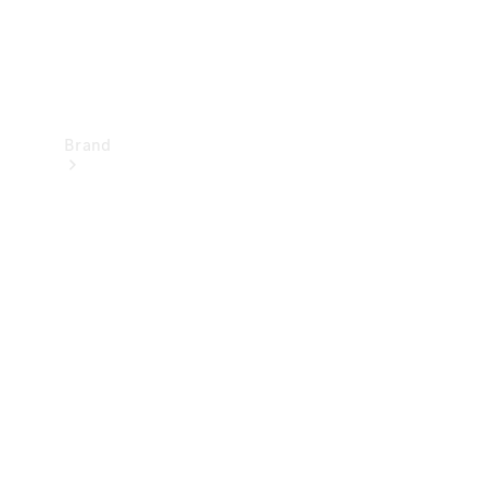
Brand
Upplev
Mercedes-
Benz