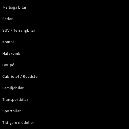
Elektriska modeller
7-sitsiga bilar
Laddhybrid modeller
Sedan
Sedan
SUV / Terrängbilar
Kombi
Halvkombi
Coupé
Alla Sedan
CLA
Elektrisk
Cabriolet / Roadster
C-Klass
Sedan
Familjebilar
C-
Klass
Elektrisk
Transportbilar
Sedan
EQE
Sportbilar
Elektrisk
Sedan
EQS
Tidigare modeller
Elektrisk
Sedan