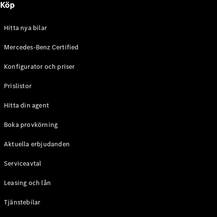
Köp
E-Klass
Sedan
S-Klass
Hitta nya bilar
Lång
Mercedes-
Mercedes-Benz Certified
Maybach S-
Konfigurator och priser
Klass
Prislistor
Konfigurator
Mercedes-
Hitta din agent
Benz Online
Store
Boka provkörning
SUV
Aktuella erbjudanden
Serviceavtal
Leasing och lån
Tjänstebilar
Alla Suvar
EQA
Elektrisk