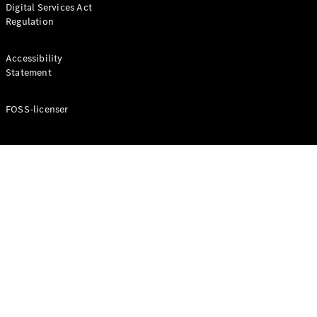
Digital Services Act
Coupé
Regulation
Mercedes-
AMG GT
Elektrisk
4-Dörrars
Accessibility
Coupé
Statement
FOSS-licenser
Konfigurator
Mercedes-
Benz Online
Store
Cabriolet / Roadster