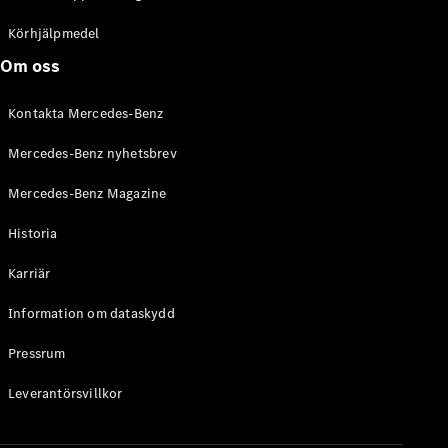
C-Klass
Kombi All-
Körhjälpmedel
Terrain
Om oss
E-Klass
Kombi
Kontakta Mercedes-Benz
E-Klass
Kombi All-
Mercedes-Benz nyhetsbrev
Terrain
Mercedes-Benz Magazine
Konfigurator
Historia
Mercedes-
Benz Online
Karriär
Store
Halvkombi
Information om dataskydd
Pressrum
Leverantörsvillkor
A-Klass