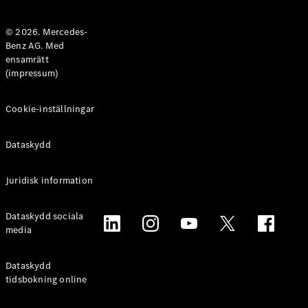
Halvkombi
© 2026. Mercedes-
Benz AG. Med
Konfigurator
ensamrätt
Mercedes-
(impressum)
Benz Online
Store
Coupé
Cookie-inställningar
Dataskydd
Juridisk information
Alla Coupé
Dataskydd sociala
CLE Coupé
media
Mercedes-
AMG GT
Coupé
Dataskydd
Mercedes-
tidsbokning online
AMG GT 4-
Dörrars