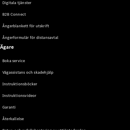
Digitala tjänster
EQE
Elektrisk
SUV
B2B Connect
EQS
Elektrisk
SUV
Ångerblankett för utskrift
Mercedes-
Maybach
Elektrisk
Ångerformulär för distansavtal
EQS SUV
Ägare
GLA
GLA
Ny
GLA
Ny
Elektrisk
Boka service
GLB
Elektrisk
GLB
Vägassistans och skadehjälp
GLC
Elektrisk
GLC
Instruktionsböcker
GLC Coupé
Instruktionsvideor
GLE
GLE Coupé
Garanti
GLS
Mercedes-
Återkallelse
Maybach
Ny
GLS