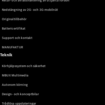
Retur- och avfallshantering av uttjänta fordon
G-
Elektrisk
Klass
Nedstängning av 2G- och 3G-mobilnät
G-Klass
Originaltillbehör
Konfigurator
Battericertifikat
Mercedes-
Benz Online
Support och kontakt
Store
Kombi
MANUFAKTUR
Teknik
Körhjälpssystem och säkerhet
MBUX Multimedia
Alla Kombi
CLA
Autonom körning
Shooting
Elektrisk
Brake
Design- och konceptbilar
C-Klass
Kombi
Trådlösa uppdateringar