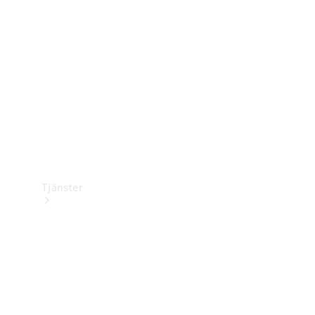
Laddningsutrustning
Collection
Bilvård
Tjänster
Alla tjänster