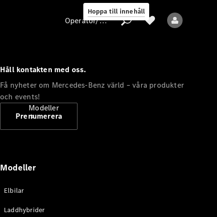
Hoppa till innehåll
Operatör/skydd av personuppgifter
Håll kontakten med oss.
Operatör/skydd
Få nyheter om Mercedes-Benz värld – våra produkter
av
och events!
personuppgifter
Modeller
Prenumerera
Modeller
Alla modeller
Elbilar
Nya modeller
Laddhybrider