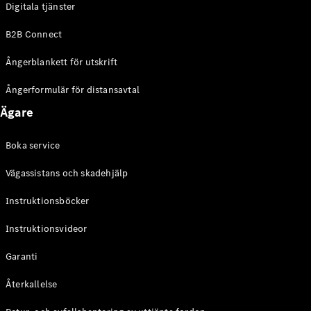
Digitala tjänster
EQE
Elektrisk
SUV
B2B Connect
EQS
Elektrisk
SUV
Ångerblankett för utskrift
Mercedes-
Maybach
Elektrisk
Ångerformulär för distansavtal
EQS SUV
Ägare
GLA
GLA
Ny
GLA
Ny
Elektrisk
Boka service
GLB
Elektrisk
GLB
Vägassistans och skadehjälp
GLC
Elektrisk
GLC
Instruktionsböcker
GLC Coupé
Instruktionsvideor
GLE
GLE Coupé
Garanti
GLS
Mercedes-
Återkallelse
Maybach
Ny
GLS