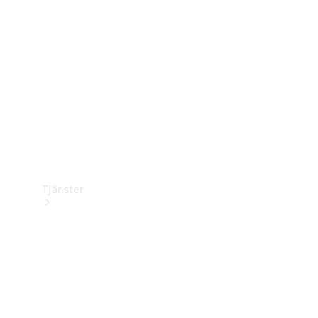
Laddningsutrustning
Collection
Bilvård
Tjänster
Alla tjänster