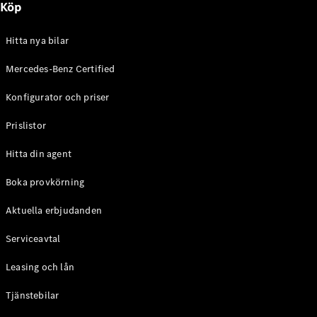
Köp
E-Klass
Sedan
S-Klass
Hitta nya bilar
Lång
Mercedes-
Mercedes-Benz Certified
Maybach S-
Konfigurator och priser
Klass
Prislistor
Konfigurator
Mercedes-
Hitta din agent
Benz Online
Store
Boka provkörning
SUV
Aktuella erbjudanden
Serviceavtal
Leasing och lån
Tjänstebilar
Alla Suvar
EQA
Elektrisk