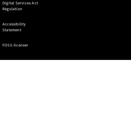
Digital Services Act
Coupé
Regulation
Mercedes-
AMG GT
Elektrisk
4-Dörrars
Accessibility
Coupé
Statement
FOSS-licenser
Konfigurator
Mercedes-
Benz Online
Store
Cabriolet / Roadster