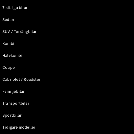
Elektriska modeller
7-sitsiga bilar
Laddhybrid modeller
Sedan
Sedan
SUV / Terrängbilar
Kombi
Halvkombi
Coupé
Alla Sedan
CLA
Elektrisk
Cabriolet / Roadster
C-Klass
Sedan
Familjebilar
C-
Klass
Elektrisk
Transportbilar
Sedan
EQE
Sportbilar
Elektrisk
Sedan
EQS
Tidigare modeller
Elektrisk
Sedan