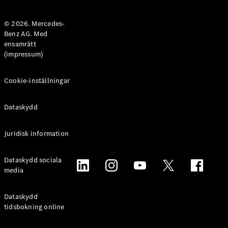
Halvkombi
© 2026. Mercedes-
Benz AG. Med
Konfigurator
ensamrätt
Mercedes-
(impressum)
Benz Online
Store
Coupé
Cookie-inställningar
Dataskydd
Juridisk information
Alla Coupé
Dataskydd sociala
CLE Coupé
media
Mercedes-
AMG GT
Coupé
Dataskydd
Mercedes-
tidsbokning online
AMG GT 4-
Dörrars