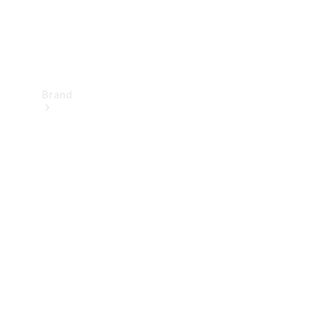
Brand
Upplev
Mercedes-
Benz