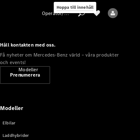
Hoppa till innehåll
Operatör/skydd av personuppgifter
Håll kontakten med oss.
Operatör/skydd
Få nyheter om Mercedes-Benz värld – våra produkter
av
och events!
personuppgifter
Modeller
Prenumerera
Modeller
Alla modeller
Elbilar
Nya modeller
Laddhybrider