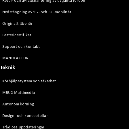
Retur- och avfallshantering av uttjänta fordon
G-
Elektrisk
Klass
Nedstängning av 2G- och 3G-mobilnät
G-Klass
Originaltillbehör
Konfigurator
Battericertifikat
Mercedes-
Benz Online
Support och kontakt
Store
Kombi
MANUFAKTUR
Teknik
Körhjälpssystem och säkerhet
MBUX Multimedia
Alla Kombi
CLA
Autonom körning
Shooting
Elektrisk
Brake
Design- och konceptbilar
C-Klass
Kombi
Trådlösa uppdateringar