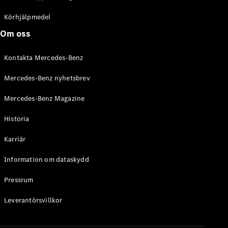
C-Klass
Kombi All-
Körhjälpmedel
Terrain
Om oss
E-Klass
Kombi
Kontakta Mercedes-Benz
E-Klass
Kombi All-
Mercedes-Benz nyhetsbrev
Terrain
Mercedes-Benz Magazine
Konfigurator
Historia
Mercedes-
Benz Online
Karriär
Store
Halvkombi
Information om dataskydd
Pressrum
Leverantörsvillkor
A-Klass