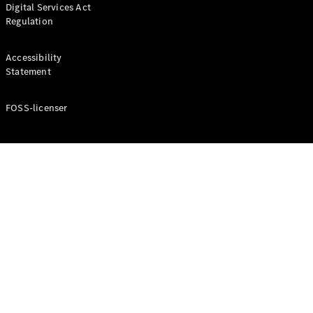
Digital Services Act
Coupé
Regulation
Mercedes-
AMG GT
Elektrisk
4-Dörrars
Accessibility
Coupé
Statement
FOSS-licenser
Konfigurator
Mercedes-
Benz Online
Store
Cabriolet / Roadster