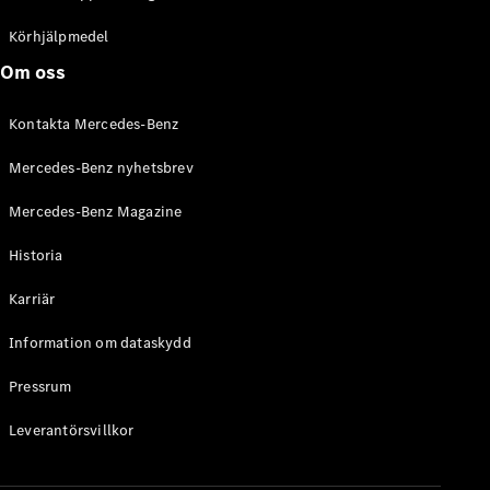
C-Klass
Kombi All-
Körhjälpmedel
Terrain
Om oss
E-Klass
Kombi
Kontakta Mercedes-Benz
E-Klass
Kombi All-
Mercedes-Benz nyhetsbrev
Terrain
Mercedes-Benz Magazine
Konfigurator
Historia
Mercedes-
Benz Online
Karriär
Store
Halvkombi
Information om dataskydd
Pressrum
Leverantörsvillkor
A-Klass