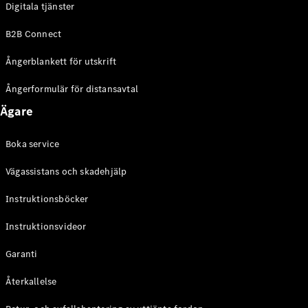
Digitala tjänster
EQE
Elektrisk
SUV
B2B Connect
EQS
Elektrisk
SUV
Ångerblankett för utskrift
Mercedes-
Maybach
Elektrisk
Ångerformulär för distansavtal
EQS SUV
Ägare
GLA
GLA
Ny
GLA
Ny
Elektrisk
Boka service
GLB
Elektrisk
GLB
Vägassistans och skadehjälp
GLC
Elektrisk
GLC
Instruktionsböcker
GLC Coupé
Instruktionsvideor
GLE
GLE Coupé
Garanti
GLS
Mercedes-
Återkallelse
Maybach
Ny
GLS