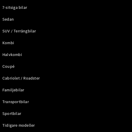
Elektriska modeller
7-sitsiga bilar
Laddhybrid modeller
Sedan
Sedan
SUV / Terrängbilar
Kombi
Halvkombi
Coupé
Alla Sedan
CLA
Elektrisk
Cabriolet / Roadster
C-Klass
Sedan
Familjebilar
C-
Klass
Elektrisk
Transportbilar
Sedan
EQE
Sportbilar
Elektrisk
Sedan
EQS
Tidigare modeller
Elektrisk
Sedan