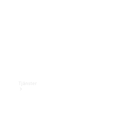
Laddningsutrustning
Collection
Bilvård
Tjänster
Alla tjänster