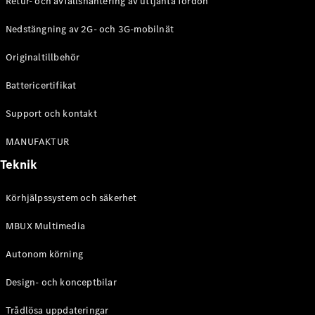
Retur- och avfallshantering av uttjänta fordon
G-
Elektrisk
Klass
Nedstängning av 2G- och 3G-mobilnät
G-Klass
Originaltillbehör
Konfigurator
Battericertifikat
Mercedes-
Benz Online
Support och kontakt
Store
Kombi
MANUFAKTUR
Teknik
Körhjälpssystem och säkerhet
MBUX Multimedia
Alla Kombi
CLA
Autonom körning
Shooting
Elektrisk
Brake
Design- och konceptbilar
C-Klass
Kombi
Trådlösa uppdateringar