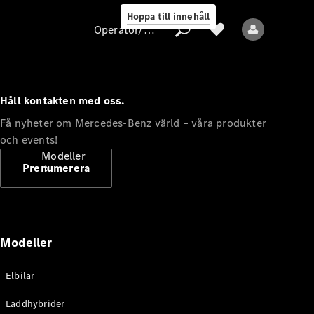
Hoppa till innehåll
Operatör/skydd av personuppgifter
Håll kontakten med oss.
Operatör/skydd
Få nyheter om Mercedes-Benz värld – våra produkter
av
och events!
personuppgifter
Modeller
Prenumerera
Modeller
Alla modeller
Elbilar
Nya modeller
Laddhybrider