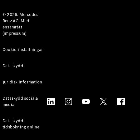
Halvkombi
© 2026. Mercedes-
Benz AG. Med
Konfigurator
ensamrätt
Mercedes-
(impressum)
Benz Online
Store
Coupé
Cookie-inställningar
Dataskydd
Juridisk information
Alla Coupé
Dataskydd sociala
CLE Coupé
media
Mercedes-
AMG GT
Coupé
Dataskydd
Mercedes-
tidsbokning online
AMG GT 4-
Dörrars