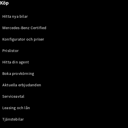
Köp
E-Klass
Sedan
S-Klass
Hitta nya bilar
Lång
Mercedes-
Mercedes-Benz Certified
Maybach S-
Konfigurator och priser
Klass
Prislistor
Konfigurator
Mercedes-
Hitta din agent
Benz Online
Store
Boka provkörning
SUV
Aktuella erbjudanden
Serviceavtal
Leasing och lån
Tjänstebilar
Alla Suvar
EQA
Elektrisk