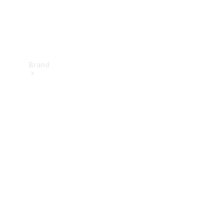
Brand
Upplev
Mercedes-
Benz