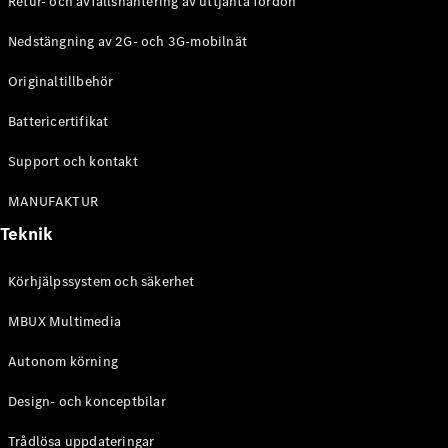
Retur- och avfallshantering av uttjänta fordon
G-
Elektrisk
Klass
Nedstängning av 2G- och 3G-mobilnät
G-Klass
Originaltillbehör
Konfigurator
Battericertifikat
Mercedes-
Benz Online
Support och kontakt
Store
Kombi
MANUFAKTUR
Teknik
Körhjälpssystem och säkerhet
MBUX Multimedia
Alla Kombi
CLA
Autonom körning
Shooting
Elektrisk
Brake
Design- och konceptbilar
C-Klass
Kombi
Trådlösa uppdateringar