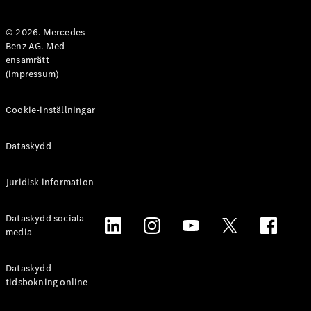
Halvkombi
© 2026. Mercedes-
Benz AG. Med
Konfigurator
ensamrätt
Mercedes-
(impressum)
Benz Online
Store
Coupé
Cookie-inställningar
Dataskydd
Juridisk information
Alla Coupé
Dataskydd sociala
CLE Coupé
media
Mercedes-
AMG GT
Coupé
Dataskydd
Mercedes-
tidsbokning online
AMG GT 4-
Dörrars