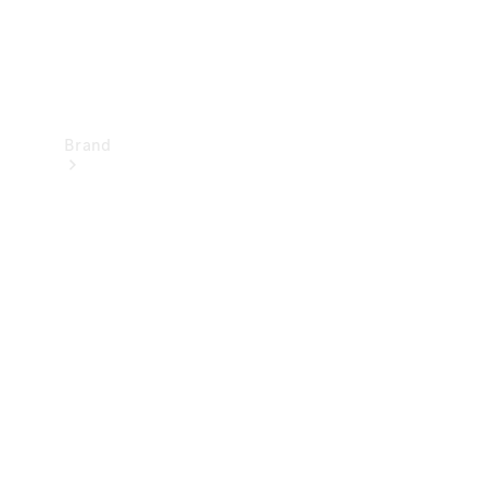
Brand
Upplev
Mercedes-
Benz