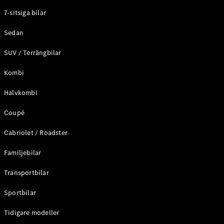
Elektriska modeller
7-sitsiga bilar
Laddhybrid modeller
Sedan
Sedan
SUV / Terrängbilar
Kombi
Halvkombi
Coupé
Alla Sedan
CLA
Elektrisk
Cabriolet / Roadster
C-Klass
Sedan
Familjebilar
C-
Klass
Elektrisk
Transportbilar
Sedan
EQE
Sportbilar
Elektrisk
Sedan
EQS
Tidigare modeller
Elektrisk
Sedan