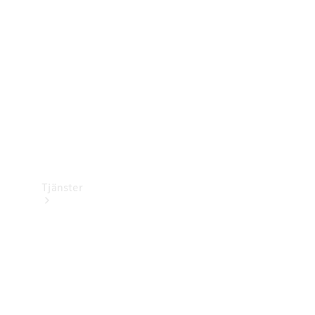
Laddningsutrustning
Collection
Bilvård
Tjänster
Alla tjänster