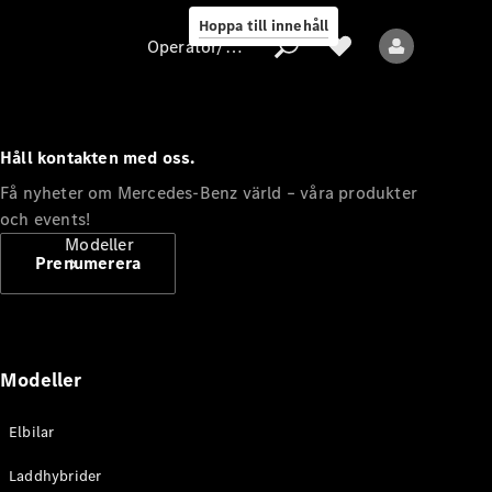
Hoppa till innehåll
Operatör/skydd av personuppgifter
Håll kontakten med oss.
Operatör/skydd
Få nyheter om Mercedes-Benz värld – våra produkter
av
och events!
personuppgifter
Modeller
Prenumerera
Modeller
Alla modeller
Elbilar
Nya modeller
Laddhybrider