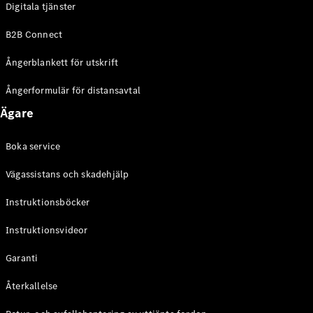
Digitala tjänster
EQE
Elektrisk
SUV
B2B Connect
EQS
Elektrisk
SUV
Ångerblankett för utskrift
Mercedes-
Maybach
Elektrisk
Ångerformulär för distansavtal
EQS SUV
Ägare
GLA
GLA
Ny
GLA
Ny
Elektrisk
Boka service
GLB
Elektrisk
GLB
Vägassistans och skadehjälp
GLC
Elektrisk
GLC
Instruktionsböcker
GLC Coupé
Instruktionsvideor
GLE
GLE Coupé
Garanti
GLS
Mercedes-
Återkallelse
Maybach
Ny
GLS