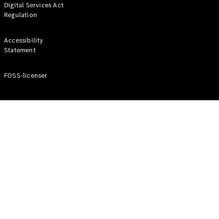
Digital Services Act
Coupé
Regulation
Mercedes-
AMG GT
Elektrisk
4-Dörrars
Accessibility
Coupé
Statement
FOSS-licenser
Konfigurator
Mercedes-
Benz Online
Store
Cabriolet / Roadster