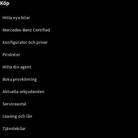
Köp
E-Klass
Sedan
S-Klass
Hitta nya bilar
Lång
Mercedes-
Mercedes-Benz Certified
Maybach S-
Konfigurator och priser
Klass
Prislistor
Konfigurator
Mercedes-
Hitta din agent
Benz Online
Store
Boka provkörning
SUV
Aktuella erbjudanden
Serviceavtal
Leasing och lån
Tjänstebilar
Alla Suvar
EQA
Elektrisk