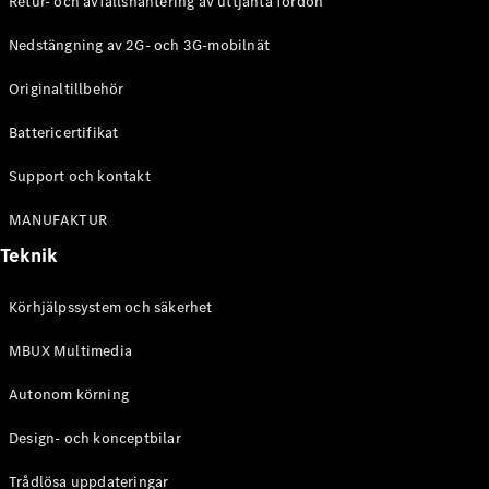
Retur- och avfallshantering av uttjänta fordon
G-
Elektrisk
Klass
Nedstängning av 2G- och 3G-mobilnät
G-Klass
Originaltillbehör
Konfigurator
Battericertifikat
Mercedes-
Benz Online
Support och kontakt
Store
Kombi
MANUFAKTUR
Teknik
Körhjälpssystem och säkerhet
MBUX Multimedia
Alla Kombi
CLA
Autonom körning
Shooting
Elektrisk
Brake
Design- och konceptbilar
C-Klass
Kombi
Trådlösa uppdateringar