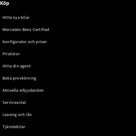
Köp
E-Klass
Sedan
S-Klass
Hitta nya bilar
Lång
Mercedes-
Mercedes-Benz Certified
Maybach S-
Konfigurator och priser
Klass
Prislistor
Konfigurator
Mercedes-
Hitta din agent
Benz Online
Store
Boka provkörning
SUV
Aktuella erbjudanden
Serviceavtal
Leasing och lån
Tjänstebilar
Alla Suvar
EQA
Elektrisk