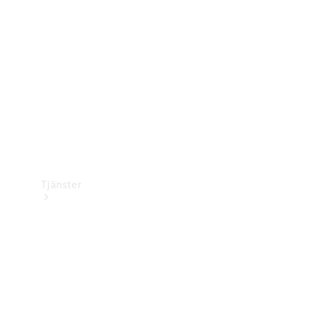
Laddningsutrustning
Collection
Bilvård
Tjänster
Alla tjänster