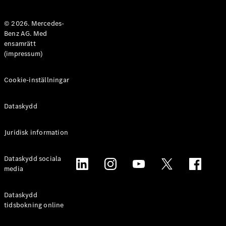
Halvkombi
© 2026. Mercedes-
Benz AG. Med
Konfigurator
ensamrätt
Mercedes-
(impressum)
Benz Online
Store
Coupé
Cookie-inställningar
Dataskydd
Juridisk information
Alla Coupé
Dataskydd sociala
CLE Coupé
media
Mercedes-
AMG GT
Coupé
Dataskydd
Mercedes-
tidsbokning online
AMG GT 4-
Dörrars