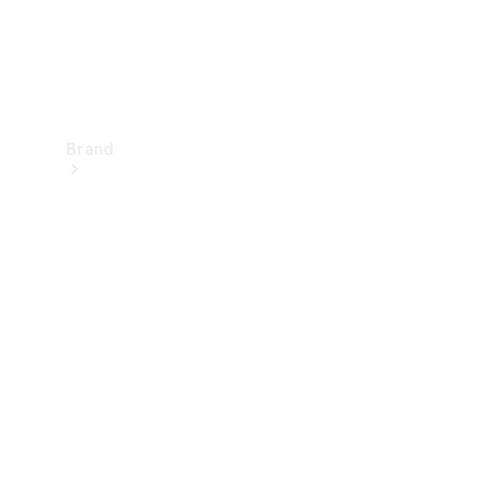
Brand
Upplev
Mercedes-
Benz