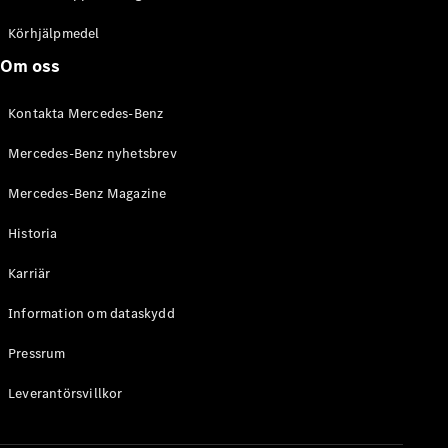
C-Klass
Kombi All-
Körhjälpmedel
Terrain
Om oss
E-Klass
Kombi
Kontakta Mercedes-Benz
E-Klass
Kombi All-
Mercedes-Benz nyhetsbrev
Terrain
Mercedes-Benz Magazine
Konfigurator
Historia
Mercedes-
Benz Online
Karriär
Store
Halvkombi
Information om dataskydd
Pressrum
Leverantörsvillkor
A-Klass