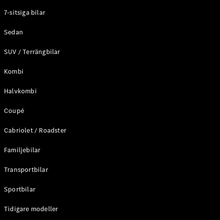
Elektriska modeller
7-sitsiga bilar
Laddhybrid modeller
Sedan
Sedan
SUV / Terrängbilar
Kombi
Halvkombi
Coupé
Alla Sedan
CLA
Elektrisk
Cabriolet / Roadster
C-Klass
Sedan
Familjebilar
C-
Klass
Elektrisk
Transportbilar
Sedan
EQE
Sportbilar
Elektrisk
Sedan
EQS
Tidigare modeller
Elektrisk
Sedan