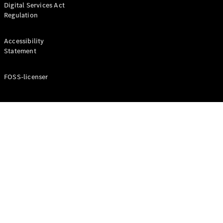
Digital Services Act
Coupé
Regulation
Mercedes-
AMG GT
Elektrisk
4-Dörrars
Accessibility
Coupé
Statement
FOSS-licenser
Konfigurator
Mercedes-
Benz Online
Store
Cabriolet / Roadster