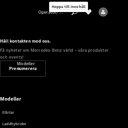
Hoppa till innehåll
Operatör/skydd av personuppgifter
Håll kontakten med oss.
Operatör/skydd
Få nyheter om Mercedes-Benz värld – våra produkter
av
och events!
personuppgifter
Modeller
Prenumerera
Modeller
Alla modeller
Elbilar
Nya modeller
Laddhybrider