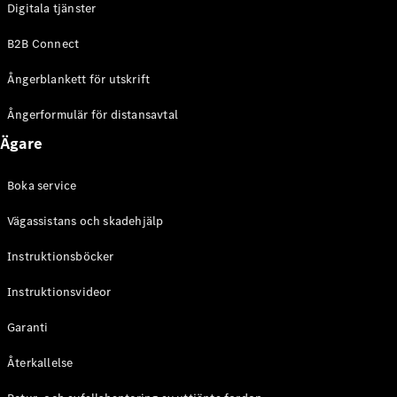
Digitala tjänster
EQE
Elektrisk
SUV
B2B Connect
EQS
Elektrisk
SUV
Ångerblankett för utskrift
Mercedes-
Maybach
Elektrisk
Ångerformulär för distansavtal
EQS SUV
Ägare
GLA
GLA
Ny
GLA
Ny
Elektrisk
Boka service
GLB
Elektrisk
GLB
Vägassistans och skadehjälp
GLC
Elektrisk
GLC
Instruktionsböcker
GLC Coupé
Instruktionsvideor
GLE
GLE Coupé
Garanti
GLS
Mercedes-
Återkallelse
Maybach
Ny
GLS