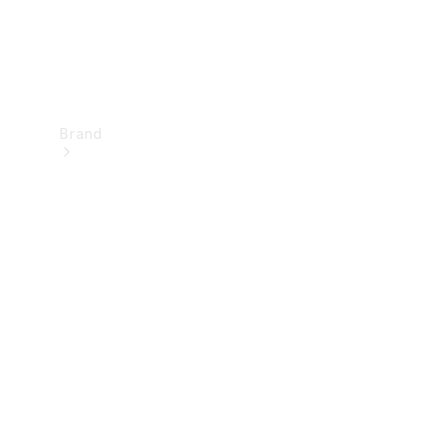
Brand
Upplev
Mercedes-
Benz