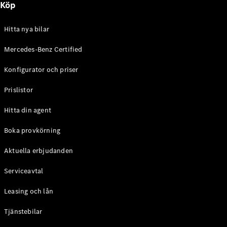
Köp
E-Klass
Sedan
S-Klass
Hitta nya bilar
Lång
Mercedes-
Mercedes-Benz Certified
Maybach S-
Konfigurator och priser
Klass
Prislistor
Konfigurator
Mercedes-
Hitta din agent
Benz Online
Store
Boka provkörning
SUV
Aktuella erbjudanden
Serviceavtal
Leasing och lån
Tjänstebilar
Alla Suvar
EQA
Elektrisk