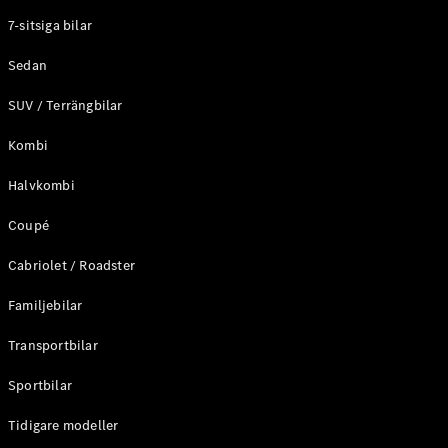
Elektriska modeller
7-sitsiga bilar
Laddhybrid modeller
Sedan
Sedan
SUV / Terrängbilar
Kombi
Halvkombi
Coupé
Alla Sedan
CLA
Elektrisk
Cabriolet / Roadster
C-Klass
Sedan
Familjebilar
C-
Klass
Elektrisk
Transportbilar
Sedan
EQE
Sportbilar
Elektrisk
Sedan
EQS
Tidigare modeller
Elektrisk
Sedan