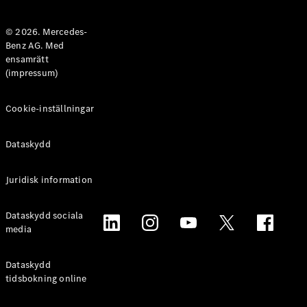
Halvkombi
© 2026. Mercedes-
Benz AG. Med
Konfigurator
ensamrätt
Mercedes-
(impressum)
Benz Online
Store
Coupé
Cookie-inställningar
Dataskydd
Juridisk information
Alla Coupé
Dataskydd sociala
CLE Coupé
media
Mercedes-
AMG GT
Coupé
Dataskydd
Mercedes-
tidsbokning online
AMG GT 4-
Dörrars