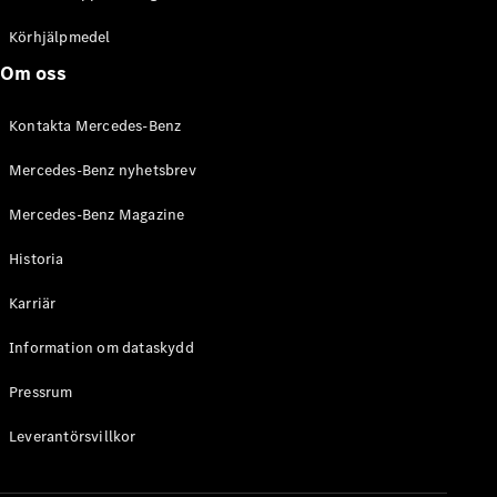
C-Klass
Kombi All-
Körhjälpmedel
Terrain
Om oss
E-Klass
Kombi
Kontakta Mercedes-Benz
E-Klass
Kombi All-
Mercedes-Benz nyhetsbrev
Terrain
Mercedes-Benz Magazine
Konfigurator
Historia
Mercedes-
Benz Online
Karriär
Store
Halvkombi
Information om dataskydd
Pressrum
Leverantörsvillkor
A-Klass