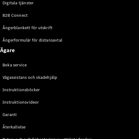
Digitala tjänster
EQE
Elektrisk
SUV
B2B Connect
EQS
Elektrisk
SUV
Ångerblankett för utskrift
Mercedes-
Maybach
Elektrisk
Ångerformulär för distansavtal
EQS SUV
Ägare
GLA
GLA
Ny
GLA
Ny
Elektrisk
Boka service
GLB
Elektrisk
GLB
Vägassistans och skadehjälp
GLC
Elektrisk
GLC
Instruktionsböcker
GLC Coupé
Instruktionsvideor
GLE
GLE Coupé
Garanti
GLS
Mercedes-
Återkallelse
Maybach
Ny
GLS