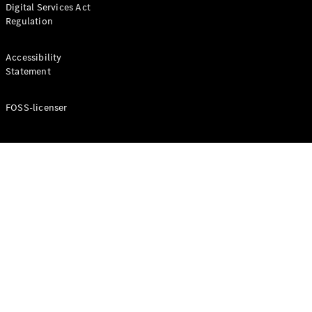
Digital Services Act
Coupé
Regulation
Mercedes-
AMG GT
Elektrisk
4-Dörrars
Accessibility
Coupé
Statement
FOSS-licenser
Konfigurator
Mercedes-
Benz Online
Store
Cabriolet / Roadster