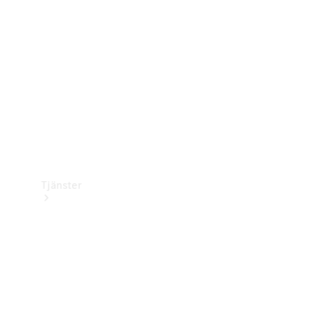
Laddningsutrustning
Collection
Bilvård
Tjänster
Alla tjänster