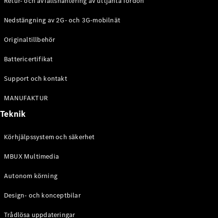
Retur- och avfallshantering av uttjänta fordon
G-
Elektrisk
Klass
Nedstängning av 2G- och 3G-mobilnät
G-Klass
Originaltillbehör
Konfigurator
Battericertifikat
Mercedes-
Benz Online
Support och kontakt
Store
Kombi
MANUFAKTUR
Teknik
Körhjälpssystem och säkerhet
MBUX Multimedia
Alla Kombi
CLA
Autonom körning
Shooting
Elektrisk
Brake
Design- och konceptbilar
C-Klass
Kombi
Trådlösa uppdateringar