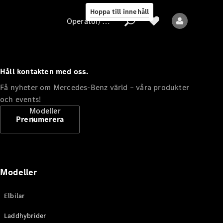
Hoppa till innehåll
Operatör/skydd av personuppgifter
Håll kontakten med oss.
Operatör/skydd
Få nyheter om Mercedes-Benz värld – våra produkter
av
och events!
personuppgifter
Modeller
Prenumerera
Modeller
Alla modeller
Elbilar
Nya modeller
Laddhybrider