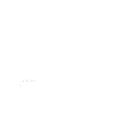
Laddningsutrustning
Collection
Bilvård
Tjänster
Alla tjänster