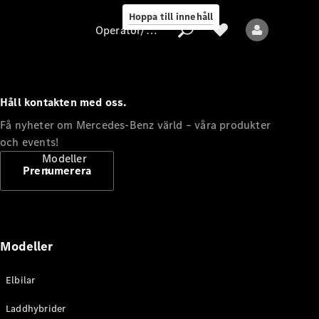
Hoppa till innehåll
Operatör/skydd av personuppgifter
Håll kontakten med oss.
Operatör/skydd
Få nyheter om Mercedes-Benz värld – våra produkter
av
och events!
personuppgifter
Modeller
Prenumerera
Modeller
Alla modeller
Elbilar
Nya modeller
Laddhybrider