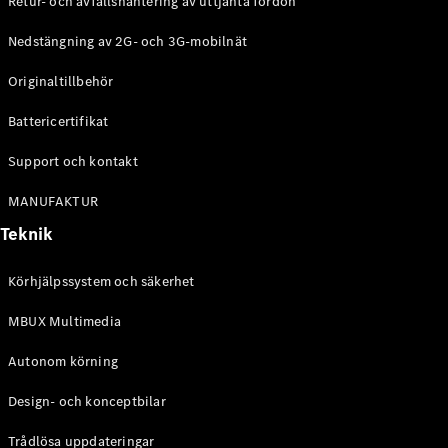
Retur- och avfallshantering av uttjänta fordon
G-
Elektrisk
Klass
Nedstängning av 2G- och 3G-mobilnät
G-Klass
Originaltillbehör
Konfigurator
Battericertifikat
Mercedes-
Benz Online
Support och kontakt
Store
Kombi
MANUFAKTUR
Teknik
Körhjälpssystem och säkerhet
MBUX Multimedia
Alla Kombi
CLA
Autonom körning
Shooting
Elektrisk
Brake
Design- och konceptbilar
C-Klass
Kombi
Trådlösa uppdateringar