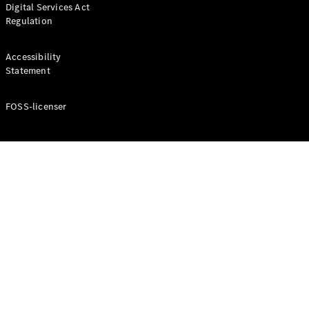
Digital Services Act
Coupé
Regulation
Mercedes-
AMG GT
Elektrisk
4-Dörrars
Accessibility
Coupé
Statement
FOSS-licenser
Konfigurator
Mercedes-
Benz Online
Store
Cabriolet / Roadster