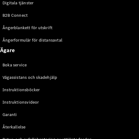
Digitala tjänster
EQE
Elektrisk
SUV
B2B Connect
EQS
Elektrisk
SUV
Ångerblankett för utskrift
Mercedes-
Maybach
Elektrisk
Ångerformulär för distansavtal
EQS SUV
Ägare
GLA
GLA
Ny
GLA
Ny
Elektrisk
Boka service
GLB
Elektrisk
GLB
Vägassistans och skadehjälp
GLC
Elektrisk
GLC
Instruktionsböcker
GLC Coupé
Instruktionsvideor
GLE
GLE Coupé
Garanti
GLS
Mercedes-
Återkallelse
Maybach
Ny
GLS