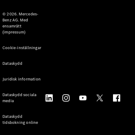
Halvkombi
© 2026. Mercedes-
Benz AG. Med
Konfigurator
ensamrätt
Mercedes-
(impressum)
Benz Online
Store
Coupé
Cookie-inställningar
Dataskydd
Juridisk information
Alla Coupé
Dataskydd sociala
CLE Coupé
media
Mercedes-
AMG GT
Coupé
Dataskydd
Mercedes-
tidsbokning online
AMG GT 4-
Dörrars