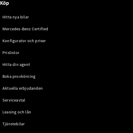
Köp
E-Klass
Sedan
S-Klass
Hitta nya bilar
Lång
Mercedes-
Mercedes-Benz Certified
Maybach S-
Konfigurator och priser
Klass
Prislistor
Konfigurator
Mercedes-
Hitta din agent
Benz Online
Store
Boka provkörning
SUV
Aktuella erbjudanden
Serviceavtal
Leasing och lån
Tjänstebilar
Alla Suvar
EQA
Elektrisk