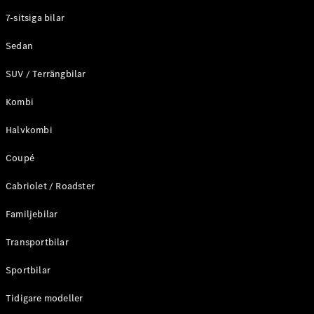
Elektriska modeller
7-sitsiga bilar
Laddhybrid modeller
Sedan
Sedan
SUV / Terrängbilar
Kombi
Halvkombi
Coupé
Alla Sedan
CLA
Elektrisk
Cabriolet / Roadster
C-Klass
Sedan
Familjebilar
C-
Klass
Elektrisk
Transportbilar
Sedan
EQE
Sportbilar
Elektrisk
Sedan
EQS
Tidigare modeller
Elektrisk
Sedan