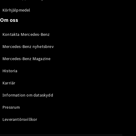
C-Klass
Kombi All-
Körhjälpmedel
Terrain
Om oss
E-Klass
Kombi
Kontakta Mercedes-Benz
E-Klass
Kombi All-
Mercedes-Benz nyhetsbrev
Terrain
Mercedes-Benz Magazine
Konfigurator
Historia
Mercedes-
Benz Online
Karriär
Store
Halvkombi
Information om dataskydd
Pressrum
Leverantörsvillkor
A-Klass