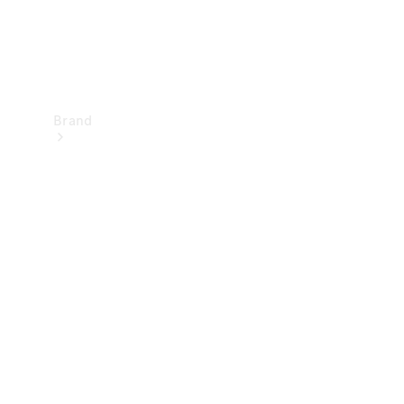
Brand
Upplev
Mercedes-
Benz