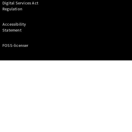
Digital Services Act
Coupé
Regulation
Mercedes-
AMG GT
Elektrisk
4-Dörrars
Accessibility
Coupé
Statement
FOSS-licenser
Konfigurator
Mercedes-
Benz Online
Store
Cabriolet / Roadster