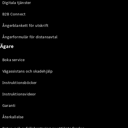
Digitala tjänster
EQE
Elektrisk
SUV
B2B Connect
EQS
Elektrisk
SUV
Ångerblankett för utskrift
Mercedes-
Maybach
Elektrisk
Ångerformulär för distansavtal
EQS SUV
Ägare
GLA
GLA
Ny
GLA
Ny
Elektrisk
Boka service
GLB
Elektrisk
GLB
Vägassistans och skadehjälp
GLC
Elektrisk
GLC
Instruktionsböcker
GLC Coupé
Instruktionsvideor
GLE
GLE Coupé
Garanti
GLS
Mercedes-
Återkallelse
Maybach
Ny
GLS