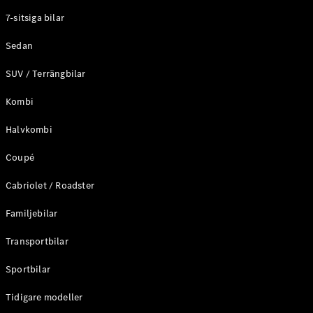
Elektriska modeller
7-sitsiga bilar
Laddhybrid modeller
Sedan
Sedan
SUV / Terrängbilar
Kombi
Halvkombi
Coupé
Alla Sedan
CLA
Elektrisk
Cabriolet / Roadster
C-Klass
Sedan
Familjebilar
C-
Klass
Elektrisk
Transportbilar
Sedan
EQE
Sportbilar
Elektrisk
Sedan
EQS
Tidigare modeller
Elektrisk
Sedan