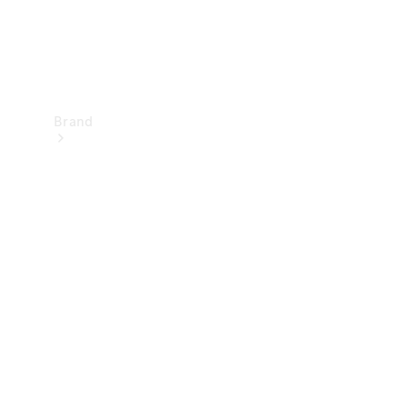
Brand
Upplev
Mercedes-
Benz