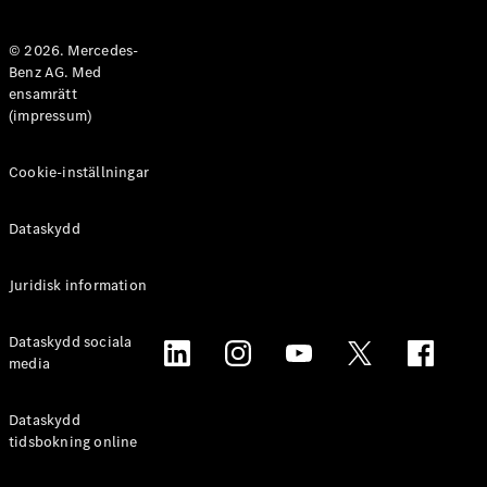
Halvkombi
© 2026. Mercedes-
Benz AG. Med
Konfigurator
ensamrätt
Mercedes-
(impressum)
Benz Online
Store
Coupé
Cookie-inställningar
Dataskydd
Juridisk information
Alla Coupé
Dataskydd sociala
CLE Coupé
media
Mercedes-
AMG GT
Coupé
Dataskydd
Mercedes-
tidsbokning online
AMG GT 4-
Dörrars