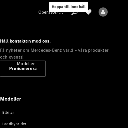
Hoppa till innehåll
Operatör/skydd av personuppgifter
Håll kontakten med oss.
Operatör/skydd
Få nyheter om Mercedes-Benz värld – våra produkter
av
och events!
personuppgifter
Modeller
Prenumerera
Modeller
Alla modeller
Elbilar
Nya modeller
Laddhybrider