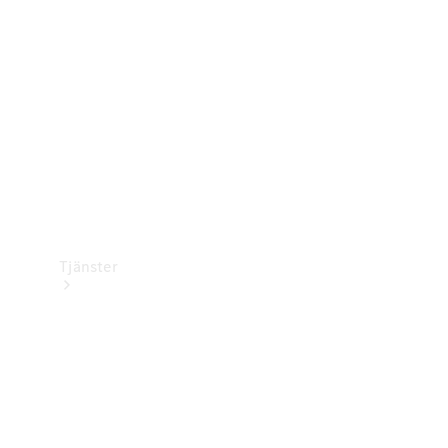
Laddningsutrustning
Collection
Bilvård
Tjänster
Alla tjänster