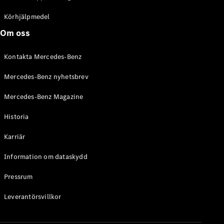
C-Klass
Kombi All-
Körhjälpmedel
Terrain
Om oss
E-Klass
Kombi
Kontakta Mercedes-Benz
E-Klass
Kombi All-
Mercedes-Benz nyhetsbrev
Terrain
Mercedes-Benz Magazine
Konfigurator
Historia
Mercedes-
Benz Online
Karriär
Store
Halvkombi
Information om dataskydd
Pressrum
Leverantörsvillkor
A-Klass