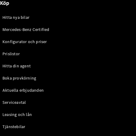
Köp
E-Klass
Sedan
S-Klass
Hitta nya bilar
Lång
Mercedes-
Mercedes-Benz Certified
Maybach S-
Konfigurator och priser
Klass
Prislistor
Konfigurator
Mercedes-
Hitta din agent
Benz Online
Store
Boka provkörning
SUV
Aktuella erbjudanden
Serviceavtal
Leasing och lån
Tjänstebilar
Alla Suvar
EQA
Elektrisk