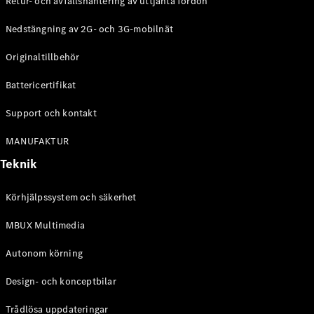
Retur- och avfallshantering av uttjänta fordon
G-
Elektrisk
Klass
Nedstängning av 2G- och 3G-mobilnät
G-Klass
Originaltillbehör
Konfigurator
Battericertifikat
Mercedes-
Benz Online
Support och kontakt
Store
Kombi
MANUFAKTUR
Teknik
Körhjälpssystem och säkerhet
MBUX Multimedia
Alla Kombi
CLA
Autonom körning
Shooting
Elektrisk
Brake
Design- och konceptbilar
C-Klass
Kombi
Trådlösa uppdateringar