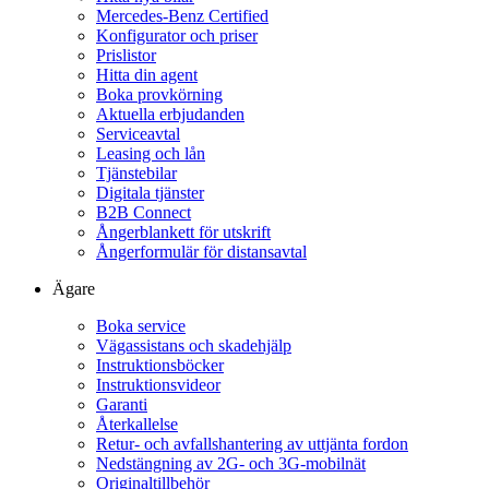
Mercedes-Benz Certified
Konfigurator och priser
Prislistor
Hitta din agent
Boka provkörning
Aktuella erbjudanden
Serviceavtal
Leasing och lån
Tjänstebilar
Digitala tjänster
B2B Connect
Ångerblankett för utskrift
Ångerformulär för distansavtal
Ägare
Boka service
Vägassistans och skadehjälp
Instruktionsböcker
Instruktionsvideor
Garanti
Återkallelse
Retur- och avfallshantering av uttjänta fordon
Nedstängning av 2G- och 3G-mobilnät
Originaltillbehör