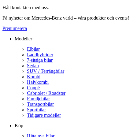
Håll kontakten med oss.
Få nyheter om Mercedes-Benz värld – våra produkter och events!
Prenumerera
Modeller
Elbilar
Laddhybrider
7-sitsiga bilar
Sedan
SUV / Terrängbilar
Kombi
Halvkombi
Coupé
Cabriolet / Roadster
Familjebilar
Transportbilar
Sportbilar
Tidigare modeller
Köp
Hitta nya bilar