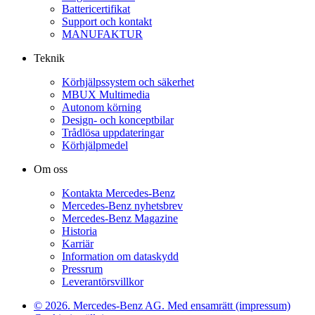
Battericertifikat
Support och kontakt
MANUFAKTUR
Teknik
Körhjälpssystem och säkerhet
MBUX Multimedia
Autonom körning
Design- och konceptbilar
Trådlösa uppdateringar
Körhjälpmedel
Om oss
Kontakta Mercedes-Benz
Mercedes-Benz nyhetsbrev
Mercedes-Benz Magazine
Historia
Karriär
Information om dataskydd
Pressrum
Leverantörsvillkor
© 2026. Mercedes-Benz AG. Med ensamrätt (impressum)