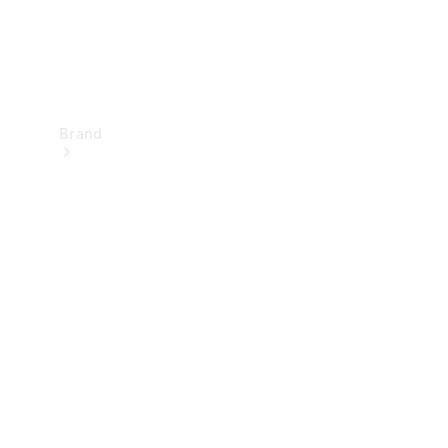
Brand
Upplev
Mercedes-
Benz