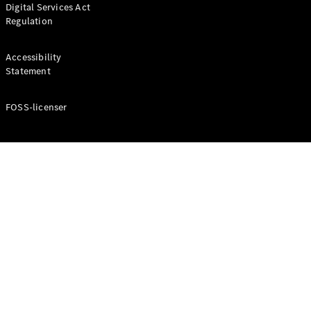
Digital Services Act
Coupé
Regulation
Mercedes-
AMG GT
Elektrisk
4-Dörrars
Accessibility
Coupé
Statement
FOSS-licenser
Konfigurator
Mercedes-
Benz Online
Store
Cabriolet / Roadster