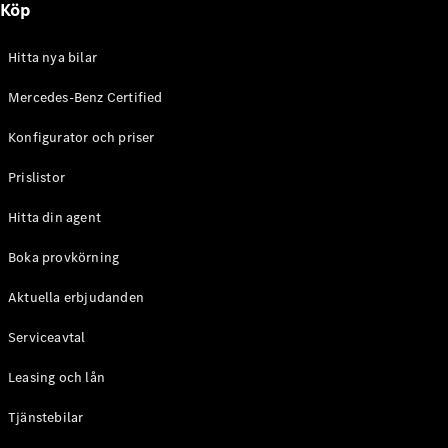
Köp
E-Klass
Sedan
S-Klass
Hitta nya bilar
Lång
Mercedes-
Mercedes-Benz Certified
Maybach S-
Konfigurator och priser
Klass
Prislistor
Konfigurator
Mercedes-
Hitta din agent
Benz Online
Store
Boka provkörning
SUV
Aktuella erbjudanden
Serviceavtal
Leasing och lån
Tjänstebilar
Alla Suvar
EQA
Elektrisk