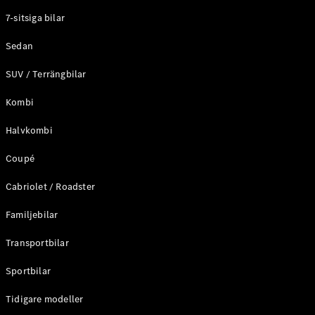
Elektriska modeller
7-sitsiga bilar
Laddhybrid modeller
Sedan
Sedan
SUV / Terrängbilar
Kombi
Halvkombi
Coupé
Alla Sedan
CLA
Elektrisk
Cabriolet / Roadster
C-Klass
Sedan
Familjebilar
C-
Klass
Elektrisk
Transportbilar
Sedan
EQE
Sportbilar
Elektrisk
Sedan
EQS
Tidigare modeller
Elektrisk
Sedan