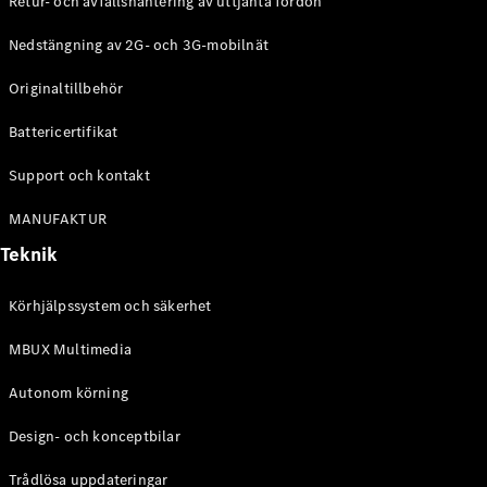
Retur- och avfallshantering av uttjänta fordon
G-
Elektrisk
Klass
Nedstängning av 2G- och 3G-mobilnät
G-Klass
Originaltillbehör
Konfigurator
Battericertifikat
Mercedes-
Benz Online
Support och kontakt
Store
Kombi
MANUFAKTUR
Teknik
Körhjälpssystem och säkerhet
MBUX Multimedia
Alla Kombi
CLA
Autonom körning
Shooting
Elektrisk
Brake
Design- och konceptbilar
C-Klass
Kombi
Trådlösa uppdateringar