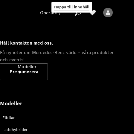
Hoppa till innehåll
Operatör/skydd av personuppgifter
Håll kontakten med oss.
Operatör/skydd
Få nyheter om Mercedes-Benz värld – våra produkter
av
och events!
personuppgifter
Modeller
Prenumerera
Modeller
Alla modeller
Elbilar
Nya modeller
Laddhybrider