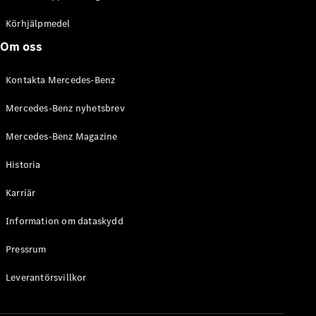
C-Klass
Kombi All-
Körhjälpmedel
Terrain
Om oss
E-Klass
Kombi
Kontakta Mercedes-Benz
E-Klass
Kombi All-
Mercedes-Benz nyhetsbrev
Terrain
Mercedes-Benz Magazine
Konfigurator
Historia
Mercedes-
Benz Online
Karriär
Store
Halvkombi
Information om dataskydd
Pressrum
Leverantörsvillkor
A-Klass