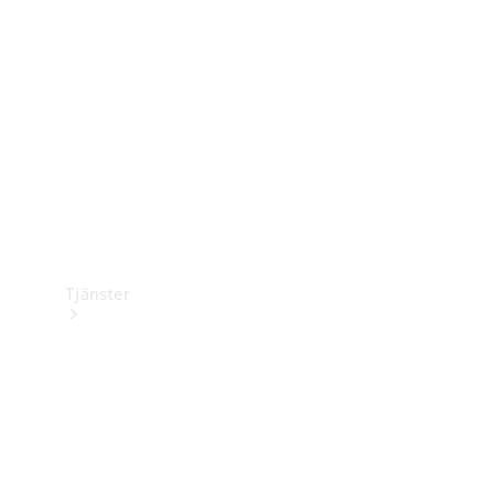
Laddningsutrustning
Collection
Bilvård
Tjänster
Alla tjänster