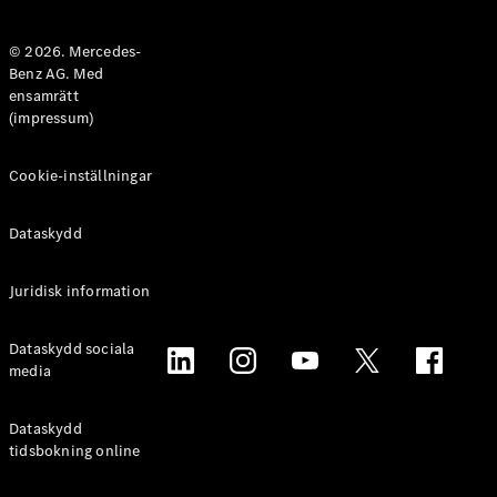
Halvkombi
© 2026. Mercedes-
Benz AG. Med
Konfigurator
ensamrätt
Mercedes-
(impressum)
Benz Online
Store
Coupé
Cookie-inställningar
Dataskydd
Juridisk information
Alla Coupé
Dataskydd sociala
CLE Coupé
media
Mercedes-
AMG GT
Coupé
Dataskydd
Mercedes-
tidsbokning online
AMG GT 4-
Dörrars