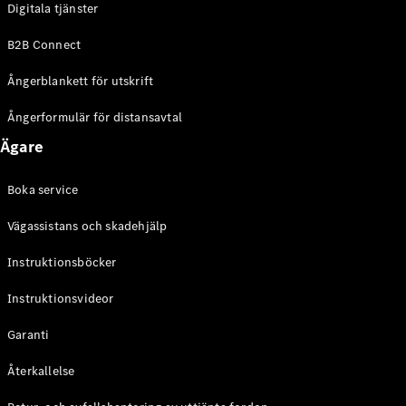
Digitala tjänster
EQE
Elektrisk
SUV
B2B Connect
EQS
Elektrisk
SUV
Ångerblankett för utskrift
Mercedes-
Maybach
Elektrisk
Ångerformulär för distansavtal
EQS SUV
Ägare
GLA
GLA
Ny
GLA
Ny
Elektrisk
Boka service
GLB
Elektrisk
GLB
Vägassistans och skadehjälp
GLC
Elektrisk
GLC
Instruktionsböcker
GLC Coupé
Instruktionsvideor
GLE
GLE Coupé
Garanti
GLS
Mercedes-
Återkallelse
Maybach
Ny
GLS