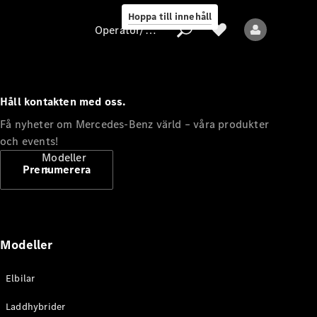
Hoppa till innehåll
Operatör/skydd av personuppgifter
Håll kontakten med oss.
Operatör/skydd
Få nyheter om Mercedes-Benz värld – våra produkter
av
och events!
personuppgifter
Modeller
Prenumerera
Modeller
Alla modeller
Elbilar
Nya modeller
Laddhybrider