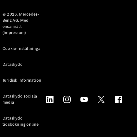
Halvkombi
© 2026. Mercedes-
Benz AG. Med
Konfigurator
ensamrätt
Mercedes-
(impressum)
Benz Online
Store
Coupé
Cookie-inställningar
Dataskydd
Juridisk information
Alla Coupé
Dataskydd sociala
CLE Coupé
media
Mercedes-
AMG GT
Coupé
Dataskydd
Mercedes-
tidsbokning online
AMG GT 4-
Dörrars