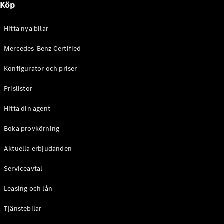
Köp
E-Klass
Sedan
S-Klass
Hitta nya bilar
Lång
Mercedes-
Mercedes-Benz Certified
Maybach S-
Konfigurator och priser
Klass
Prislistor
Konfigurator
Mercedes-
Hitta din agent
Benz Online
Store
Boka provkörning
SUV
Aktuella erbjudanden
Serviceavtal
Leasing och lån
Tjänstebilar
Alla Suvar
EQA
Elektrisk