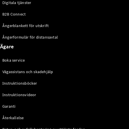
Digitala tjänster
EQE
Elektrisk
SUV
B2B Connect
EQS
Elektrisk
SUV
Ångerblankett för utskrift
Mercedes-
Maybach
Elektrisk
Ångerformulär för distansavtal
EQS SUV
Ägare
GLA
GLA
Ny
GLA
Ny
Elektrisk
Boka service
GLB
Elektrisk
GLB
Vägassistans och skadehjälp
GLC
Elektrisk
GLC
Instruktionsböcker
GLC Coupé
Instruktionsvideor
GLE
GLE Coupé
Garanti
GLS
Mercedes-
Återkallelse
Maybach
Ny
GLS