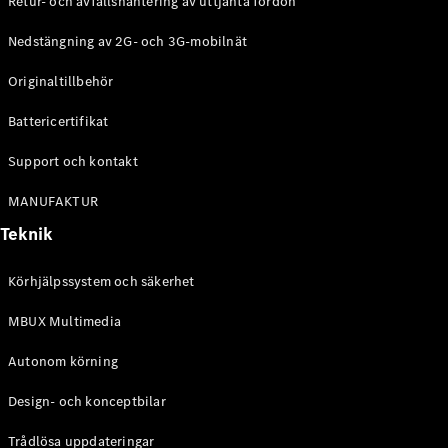
Retur- och avfallshantering av uttjänta fordon
G-
Elektrisk
Klass
Nedstängning av 2G- och 3G-mobilnät
G-Klass
Originaltillbehör
Konfigurator
Battericertifikat
Mercedes-
Benz Online
Support och kontakt
Store
Kombi
MANUFAKTUR
Teknik
Körhjälpssystem och säkerhet
MBUX Multimedia
Alla Kombi
CLA
Autonom körning
Shooting
Elektrisk
Brake
Design- och konceptbilar
C-Klass
Kombi
Trådlösa uppdateringar