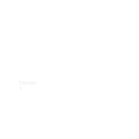
Laddningsutrustning
Collection
Bilvård
Tjänster
Alla tjänster