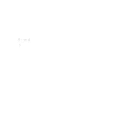
Brand
Upplev
Mercedes-
Benz