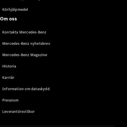
C-Klass
Kombi All-
Körhjälpmedel
Terrain
Om oss
E-Klass
Kombi
Kontakta Mercedes-Benz
E-Klass
Kombi All-
Mercedes-Benz nyhetsbrev
Terrain
Mercedes-Benz Magazine
Konfigurator
Historia
Mercedes-
Benz Online
Karriär
Store
Halvkombi
Information om dataskydd
Pressrum
Leverantörsvillkor
A-Klass