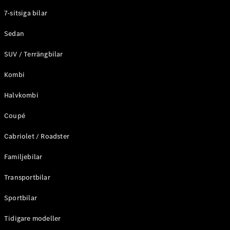
Elektriska modeller
7-sitsiga bilar
Laddhybrid modeller
Sedan
Sedan
SUV / Terrängbilar
Kombi
Halvkombi
Coupé
Alla Sedan
CLA
Elektrisk
Cabriolet / Roadster
C-Klass
Sedan
Familjebilar
C-
Klass
Elektrisk
Transportbilar
Sedan
EQE
Sportbilar
Elektrisk
Sedan
EQS
Tidigare modeller
Elektrisk
Sedan