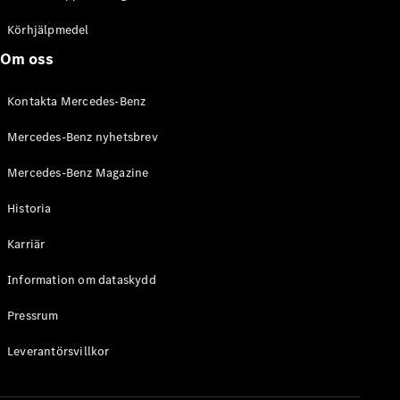
C-Klass
Kombi All-
Körhjälpmedel
Terrain
Om oss
E-Klass
Kombi
Kontakta Mercedes-Benz
E-Klass
Kombi All-
Mercedes-Benz nyhetsbrev
Terrain
Mercedes-Benz Magazine
Konfigurator
Historia
Mercedes-
Benz Online
Karriär
Store
Halvkombi
Information om dataskydd
Pressrum
Leverantörsvillkor
A-Klass