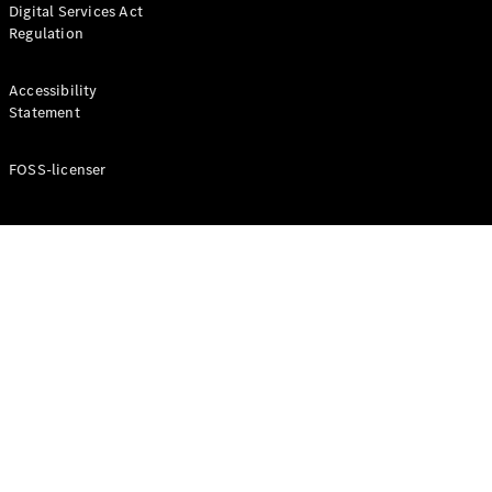
Digital Services Act
Coupé
Regulation
Mercedes-
AMG GT
Elektrisk
4-Dörrars
Accessibility
Coupé
Statement
FOSS-licenser
Konfigurator
Mercedes-
Benz Online
Store
Cabriolet / Roadster