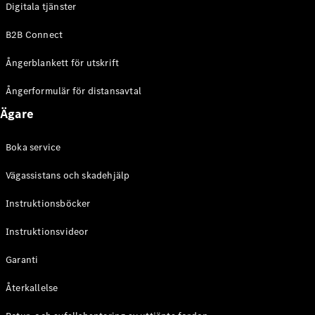
Digitala tjänster
EQE
Elektrisk
SUV
B2B Connect
EQS
Elektrisk
SUV
Ångerblankett för utskrift
Mercedes-
Maybach
Elektrisk
Ångerformulär för distansavtal
EQS SUV
Ägare
GLA
GLA
Ny
GLA
Ny
Elektrisk
Boka service
GLB
Elektrisk
GLB
Vägassistans och skadehjälp
GLC
Elektrisk
GLC
Instruktionsböcker
GLC Coupé
Instruktionsvideor
GLE
GLE Coupé
Garanti
GLS
Mercedes-
Återkallelse
Maybach
Ny
GLS