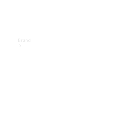
Brand
Upplev
Mercedes-
Benz