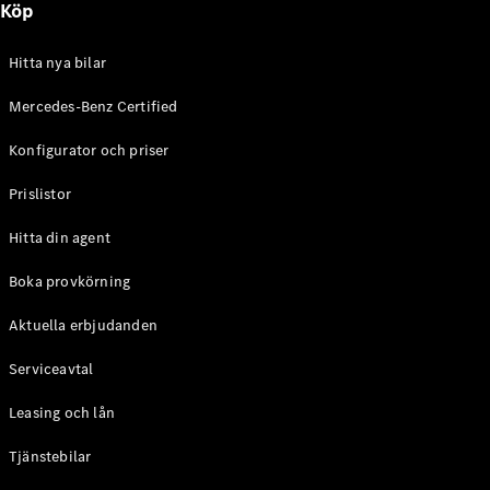
Köp
E-Klass
Sedan
S-Klass
Hitta nya bilar
Lång
Mercedes-
Mercedes-Benz Certified
Maybach S-
Konfigurator och priser
Klass
Prislistor
Konfigurator
Mercedes-
Hitta din agent
Benz Online
Store
Boka provkörning
SUV
Aktuella erbjudanden
Serviceavtal
Leasing och lån
Tjänstebilar
Alla Suvar
EQA
Elektrisk