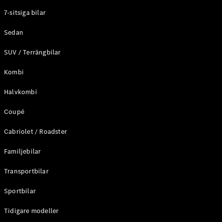
Elektriska modeller
7-sitsiga bilar
Laddhybrid modeller
Sedan
Sedan
SUV / Terrängbilar
Kombi
Halvkombi
Coupé
Alla Sedan
CLA
Elektrisk
Cabriolet / Roadster
C-Klass
Sedan
Familjebilar
C-
Klass
Elektrisk
Transportbilar
Sedan
EQE
Sportbilar
Elektrisk
Sedan
EQS
Tidigare modeller
Elektrisk
Sedan