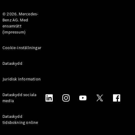
Halvkombi
© 2026. Mercedes-
Benz AG. Med
Konfigurator
ensamrätt
Mercedes-
(impressum)
Benz Online
Store
Coupé
Cookie-inställningar
Dataskydd
Juridisk information
Alla Coupé
Dataskydd sociala
CLE Coupé
media
Mercedes-
AMG GT
Coupé
Dataskydd
Mercedes-
tidsbokning online
AMG GT 4-
Dörrars