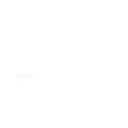
Laddningsutrustning
Collection
Bilvård
Tjänster
Alla tjänster