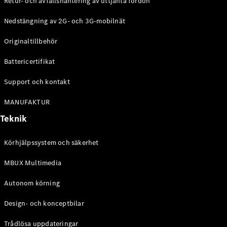
Retur- och avfallshantering av uttjänta fordon
G-
Elektrisk
Klass
Nedstängning av 2G- och 3G-mobilnät
G-Klass
Originaltillbehör
Konfigurator
Battericertifikat
Mercedes-
Benz Online
Support och kontakt
Store
Kombi
MANUFAKTUR
Teknik
Körhjälpssystem och säkerhet
MBUX Multimedia
Alla Kombi
CLA
Autonom körning
Shooting
Elektrisk
Brake
Design- och konceptbilar
C-Klass
Kombi
Trådlösa uppdateringar