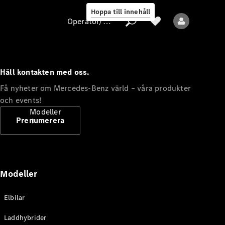
Hoppa till innehåll
Operatör/skydd av personuppgifter
Håll kontakten med oss.
Operatör/skydd
Få nyheter om Mercedes-Benz värld – våra produkter
av
och events!
personuppgifter
Modeller
Prenumerera
Modeller
Alla modeller
Elbilar
Nya modeller
Laddhybrider