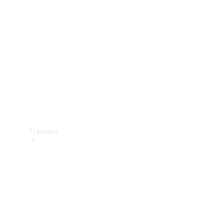
Laddningsutrustning
Collection
Bilvård
Tjänster
Alla tjänster