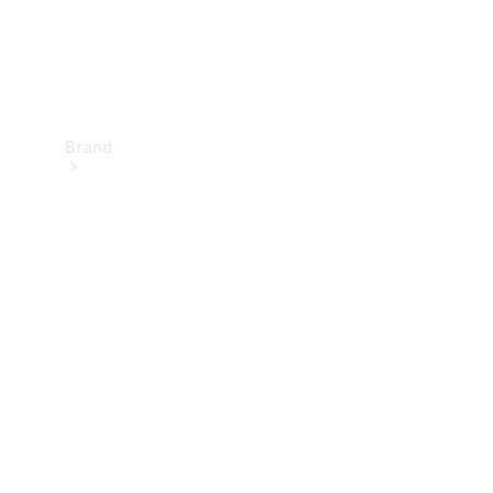
Brand
Upplev
Mercedes-
Benz