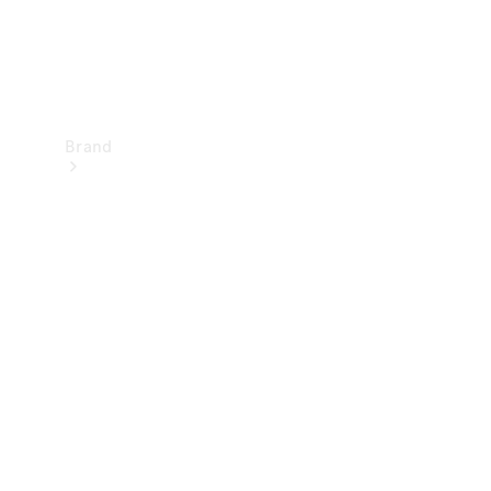
Brand
Upplev
Mercedes-
Benz