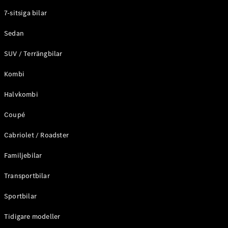
Elektriska modeller
7-sitsiga bilar
Laddhybrid modeller
Sedan
Sedan
SUV / Terrängbilar
Kombi
Halvkombi
Coupé
Alla Sedan
CLA
Elektrisk
Cabriolet / Roadster
C-Klass
Sedan
Familjebilar
C-
Klass
Elektrisk
Transportbilar
Sedan
EQE
Sportbilar
Elektrisk
Sedan
EQS
Tidigare modeller
Elektrisk
Sedan