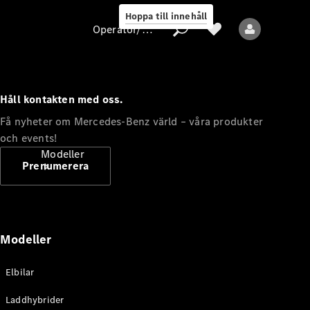
Hoppa till innehåll
Operatör/skydd av personuppgifter
Håll kontakten med oss.
Operatör/skydd
Få nyheter om Mercedes-Benz värld – våra produkter
av
och events!
personuppgifter
Modeller
Prenumerera
Modeller
Alla modeller
Elbilar
Nya modeller
Laddhybrider