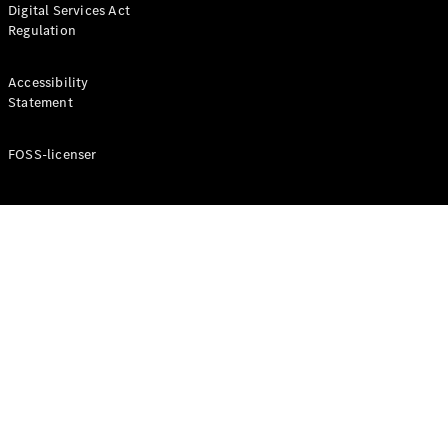
Digital Services Act
Coupé
Regulation
Mercedes-
AMG GT
Elektrisk
4-Dörrars
Accessibility
Coupé
Statement
FOSS-licenser
Konfigurator
Mercedes-
Benz Online
Store
Cabriolet / Roadster