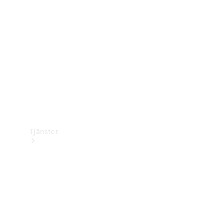
Laddningsutrustning
Collection
Bilvård
Tjänster
Alla tjänster