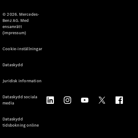
Halvkombi
© 2026. Mercedes-
Benz AG. Med
Konfigurator
ensamrätt
Mercedes-
(impressum)
Benz Online
Store
Coupé
Cookie-inställningar
Dataskydd
Juridisk information
Alla Coupé
Dataskydd sociala
CLE Coupé
media
Mercedes-
AMG GT
Coupé
Dataskydd
Mercedes-
tidsbokning online
AMG GT 4-
Dörrars