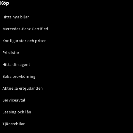
Köp
E-Klass
Sedan
S-Klass
Hitta nya bilar
Lång
Mercedes-
Mercedes-Benz Certified
Maybach S-
Konfigurator och priser
Klass
Prislistor
Konfigurator
Mercedes-
Hitta din agent
Benz Online
Store
Boka provkörning
SUV
Aktuella erbjudanden
Serviceavtal
Leasing och lån
Tjänstebilar
Alla Suvar
EQA
Elektrisk