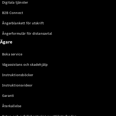
Digitala tjänster
EQE
Elektrisk
SUV
B2B Connect
EQS
Elektrisk
SUV
Ångerblankett för utskrift
Mercedes-
Maybach
Elektrisk
Ångerformulär för distansavtal
EQS SUV
Ägare
GLA
GLA
Ny
GLA
Ny
Elektrisk
Boka service
GLB
Elektrisk
GLB
Vägassistans och skadehjälp
GLC
Elektrisk
GLC
Instruktionsböcker
GLC Coupé
Instruktionsvideor
GLE
GLE Coupé
Garanti
GLS
Mercedes-
Återkallelse
Maybach
Ny
GLS