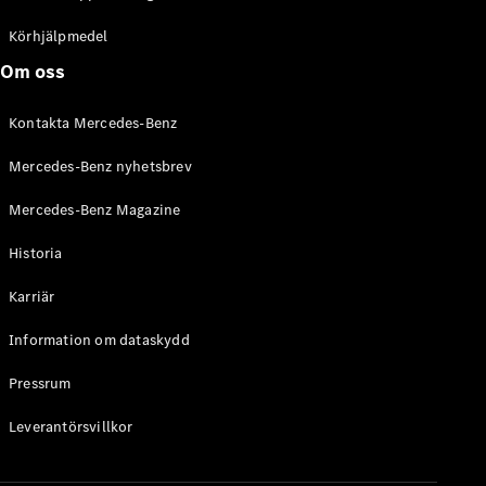
C-Klass
Kombi All-
Körhjälpmedel
Terrain
Om oss
E-Klass
Kombi
Kontakta Mercedes-Benz
E-Klass
Kombi All-
Mercedes-Benz nyhetsbrev
Terrain
Mercedes-Benz Magazine
Konfigurator
Historia
Mercedes-
Benz Online
Karriär
Store
Halvkombi
Information om dataskydd
Pressrum
Leverantörsvillkor
A-Klass