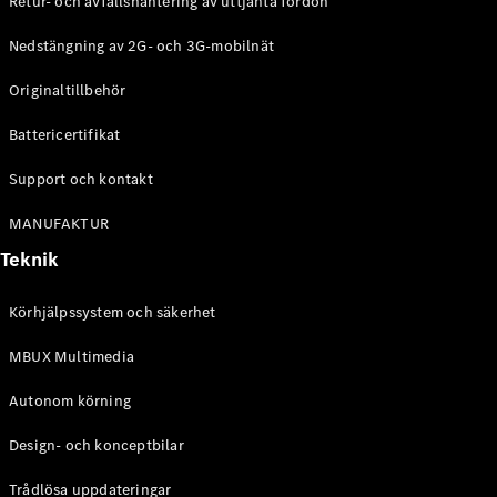
Retur- och avfallshantering av uttjänta fordon
G-
Elektrisk
Klass
Nedstängning av 2G- och 3G-mobilnät
G-Klass
Originaltillbehör
Konfigurator
Battericertifikat
Mercedes-
Benz Online
Support och kontakt
Store
Kombi
MANUFAKTUR
Teknik
Körhjälpssystem och säkerhet
MBUX Multimedia
Alla Kombi
CLA
Autonom körning
Shooting
Elektrisk
Brake
Design- och konceptbilar
C-Klass
Kombi
Trådlösa uppdateringar