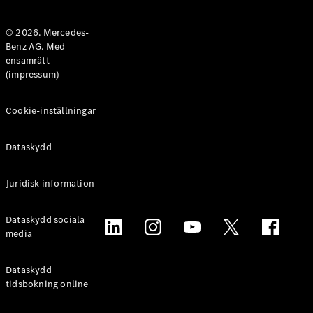
Halvkombi
© 2026. Mercedes-
Benz AG. Med
Konfigurator
ensamrätt
Mercedes-
(impressum)
Benz Online
Store
Coupé
Cookie-inställningar
Dataskydd
Juridisk information
Alla Coupé
Dataskydd sociala
CLE Coupé
media
Mercedes-
AMG GT
Coupé
Dataskydd
Mercedes-
tidsbokning online
AMG GT 4-
Dörrars