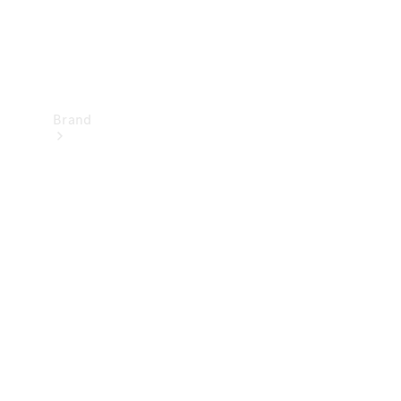
Brand
Upplev
Mercedes-
Benz