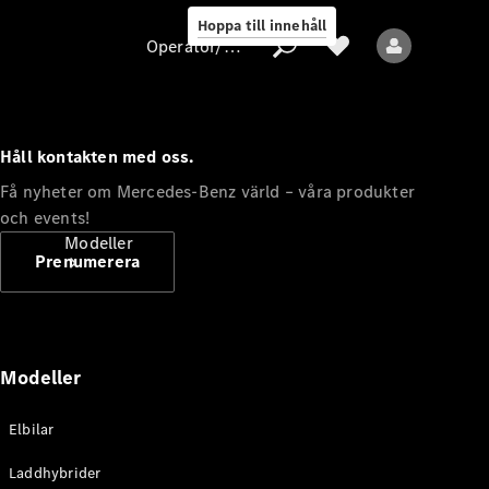
Hoppa till innehåll
Operatör/skydd av personuppgifter
Håll kontakten med oss.
Operatör/skydd
Få nyheter om Mercedes-Benz värld – våra produkter
av
och events!
personuppgifter
Modeller
Prenumerera
Modeller
Alla modeller
Elbilar
Nya modeller
Laddhybrider