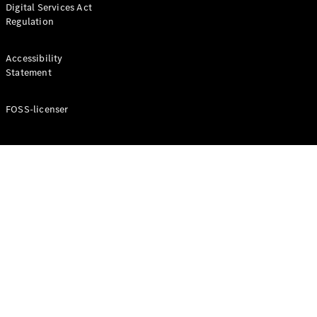
Digital Services Act
Coupé
Regulation
Mercedes-
AMG GT
Elektrisk
4-Dörrars
Accessibility
Coupé
Statement
FOSS-licenser
Konfigurator
Mercedes-
Benz Online
Store
Cabriolet / Roadster