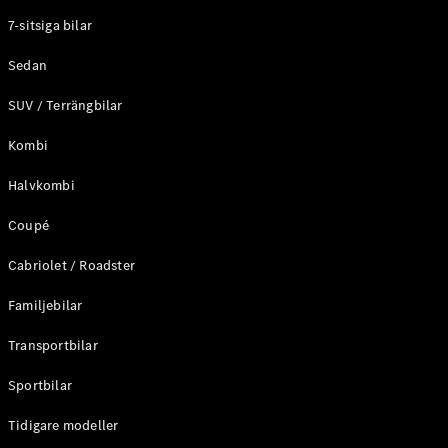
Elektriska modeller
7-sitsiga bilar
Laddhybrid modeller
Sedan
Sedan
SUV / Terrängbilar
Kombi
Halvkombi
Coupé
Alla Sedan
CLA
Elektrisk
Cabriolet / Roadster
C-Klass
Sedan
Familjebilar
C-
Klass
Elektrisk
Transportbilar
Sedan
EQE
Sportbilar
Elektrisk
Sedan
EQS
Tidigare modeller
Elektrisk
Sedan