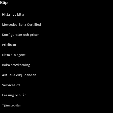
Köp
E-Klass
Sedan
S-Klass
Hitta nya bilar
Lång
Mercedes-
Mercedes-Benz Certified
Maybach S-
Konfigurator och priser
Klass
Prislistor
Konfigurator
Mercedes-
Hitta din agent
Benz Online
Store
Boka provkörning
SUV
Aktuella erbjudanden
Serviceavtal
Leasing och lån
Tjänstebilar
Alla Suvar
EQA
Elektrisk