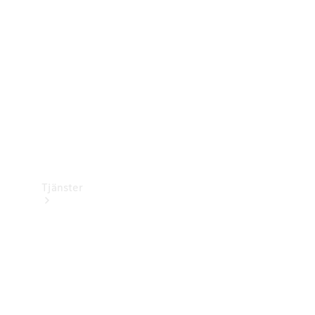
Laddningsutrustning
Collection
Bilvård
Tjänster
Alla tjänster