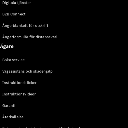
Digitala tjänster
EQE
Elektrisk
SUV
B2B Connect
EQS
Elektrisk
SUV
Ångerblankett för utskrift
Mercedes-
Maybach
Elektrisk
Ångerformulär för distansavtal
EQS SUV
Ägare
GLA
GLA
Ny
GLA
Ny
Elektrisk
Boka service
GLB
Elektrisk
GLB
Vägassistans och skadehjälp
GLC
Elektrisk
GLC
Instruktionsböcker
GLC Coupé
Instruktionsvideor
GLE
GLE Coupé
Garanti
GLS
Mercedes-
Återkallelse
Maybach
Ny
GLS