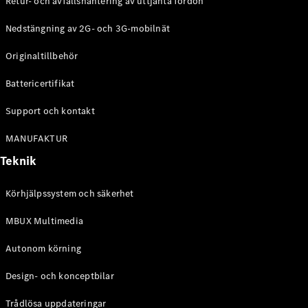
Retur- och avfallshantering av uttjänta fordon
G-
Elektrisk
Klass
Nedstängning av 2G- och 3G-mobilnät
G-Klass
Originaltillbehör
Konfigurator
Battericertifikat
Mercedes-
Benz Online
Support och kontakt
Store
Kombi
MANUFAKTUR
Teknik
Körhjälpssystem och säkerhet
MBUX Multimedia
Alla Kombi
CLA
Autonom körning
Shooting
Elektrisk
Brake
Design- och konceptbilar
C-Klass
Kombi
Trådlösa uppdateringar