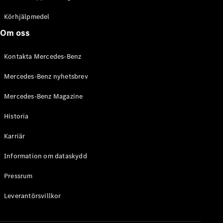
C-Klass
Kombi All-
Körhjälpmedel
Terrain
Om oss
E-Klass
Kombi
Kontakta Mercedes-Benz
E-Klass
Kombi All-
Mercedes-Benz nyhetsbrev
Terrain
Mercedes-Benz Magazine
Konfigurator
Historia
Mercedes-
Benz Online
Karriär
Store
Halvkombi
Information om dataskydd
Pressrum
Leverantörsvillkor
A-Klass