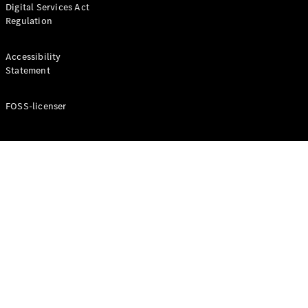
Digital Services Act
Coupé
Regulation
Mercedes-
AMG GT
Elektrisk
4-Dörrars
Accessibility
Coupé
Statement
FOSS-licenser
Konfigurator
Mercedes-
Benz Online
Store
Cabriolet / Roadster