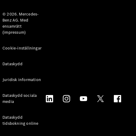
Halvkombi
© 2026. Mercedes-
Benz AG. Med
Konfigurator
ensamrätt
Mercedes-
(impressum)
Benz Online
Store
Coupé
Cookie-inställningar
Dataskydd
Juridisk information
Alla Coupé
Dataskydd sociala
CLE Coupé
media
Mercedes-
AMG GT
Coupé
Dataskydd
Mercedes-
tidsbokning online
AMG GT 4-
Dörrars