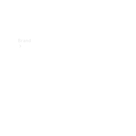
Brand
Upplev
Mercedes-
Benz