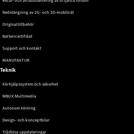
Retur- och avfallshantering av uttjänta fordon
G-
Elektrisk
Klass
Nedstängning av 2G- och 3G-mobilnät
G-Klass
Originaltillbehör
Konfigurator
Battericertifikat
Mercedes-
Benz Online
Support och kontakt
Store
Kombi
MANUFAKTUR
Teknik
Körhjälpssystem och säkerhet
MBUX Multimedia
Alla Kombi
CLA
Autonom körning
Shooting
Elektrisk
Brake
Design- och konceptbilar
C-Klass
Kombi
Trådlösa uppdateringar