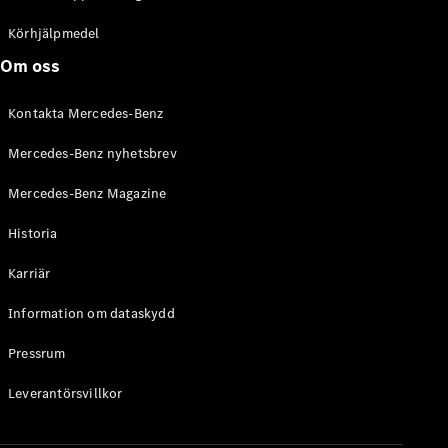
C-Klass
Kombi All-
Körhjälpmedel
Terrain
Om oss
E-Klass
Kombi
Kontakta Mercedes-Benz
E-Klass
Kombi All-
Mercedes-Benz nyhetsbrev
Terrain
Mercedes-Benz Magazine
Konfigurator
Historia
Mercedes-
Benz Online
Karriär
Store
Halvkombi
Information om dataskydd
Pressrum
Leverantörsvillkor
A-Klass