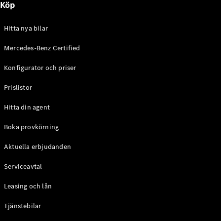
Köp
E-Klass
Sedan
S-Klass
Hitta nya bilar
Lång
Mercedes-
Mercedes-Benz Certified
Maybach S-
Konfigurator och priser
Klass
Prislistor
Konfigurator
Mercedes-
Hitta din agent
Benz Online
Store
Boka provkörning
SUV
Aktuella erbjudanden
Serviceavtal
Leasing och lån
Tjänstebilar
Alla Suvar
EQA
Elektrisk