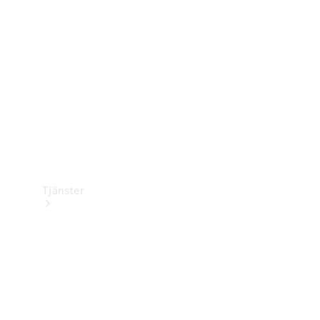
Laddningsutrustning
Collection
Bilvård
Tjänster
Alla tjänster