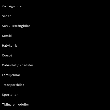
Elektriska modeller
7-sitsiga bilar
Laddhybrid modeller
Sedan
Sedan
SUV / Terrängbilar
Kombi
Halvkombi
Coupé
Alla Sedan
CLA
Elektrisk
Cabriolet / Roadster
C-Klass
Sedan
Familjebilar
C-
Klass
Elektrisk
Transportbilar
Sedan
EQE
Sportbilar
Elektrisk
Sedan
EQS
Tidigare modeller
Elektrisk
Sedan