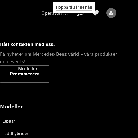
Hoppa till innehåll
Operatör/skydd av personuppgifter
Håll kontakten med oss.
Operatör/skydd
Få nyheter om Mercedes-Benz värld – våra produkter
av
och events!
personuppgifter
Modeller
Prenumerera
Modeller
Alla modeller
Elbilar
Nya modeller
Laddhybrider