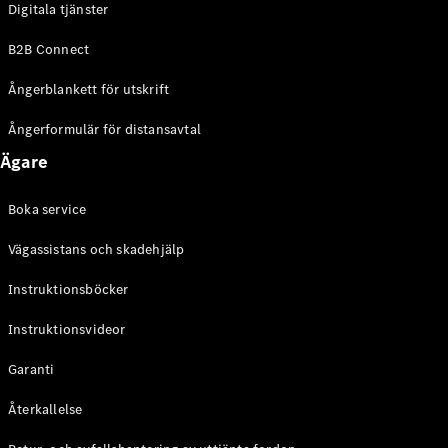
Digitala tjänster
EQE
Elektrisk
SUV
B2B Connect
EQS
Elektrisk
SUV
Ångerblankett för utskrift
Mercedes-
Maybach
Elektrisk
Ångerformulär för distansavtal
EQS SUV
Ägare
GLA
GLA
Ny
GLA
Ny
Elektrisk
Boka service
GLB
Elektrisk
GLB
Vägassistans och skadehjälp
GLC
Elektrisk
GLC
Instruktionsböcker
GLC Coupé
Instruktionsvideor
GLE
GLE Coupé
Garanti
GLS
Mercedes-
Återkallelse
Maybach
Ny
GLS