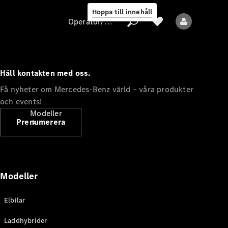
Hoppa till innehåll
Operatör/skydd av personuppgifter
Håll kontakten med oss.
Operatör/skydd
Få nyheter om Mercedes-Benz värld – våra produkter
av
och events!
personuppgifter
Modeller
Prenumerera
Modeller
Alla modeller
Elbilar
Nya modeller
Laddhybrider