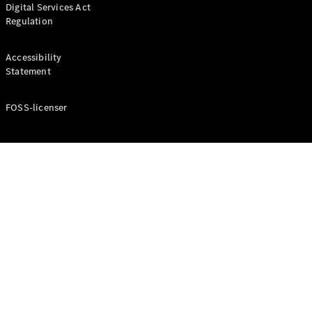
Digital Services Act
Coupé
Regulation
Mercedes-
AMG GT
Elektrisk
4-Dörrars
Accessibility
Coupé
Statement
FOSS-licenser
Konfigurator
Mercedes-
Benz Online
Store
Cabriolet / Roadster