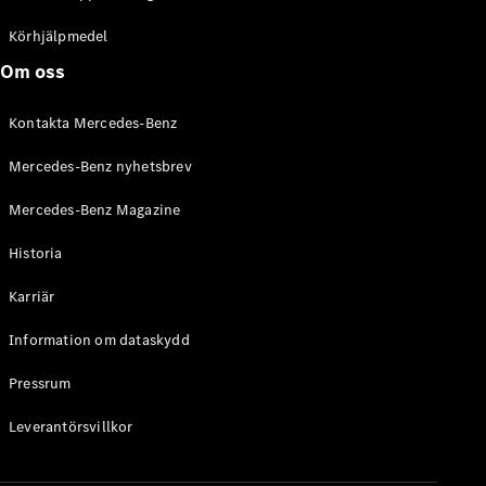
C-Klass
Kombi All-
Körhjälpmedel
Terrain
Om oss
E-Klass
Kombi
Kontakta Mercedes-Benz
E-Klass
Kombi All-
Mercedes-Benz nyhetsbrev
Terrain
Mercedes-Benz Magazine
Konfigurator
Historia
Mercedes-
Benz Online
Karriär
Store
Halvkombi
Information om dataskydd
Pressrum
Leverantörsvillkor
A-Klass