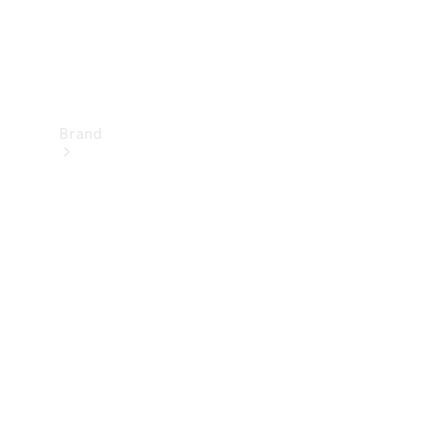
Brand
Upplev
Mercedes-
Benz