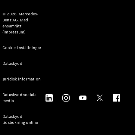
Halvkombi
© 2026. Mercedes-
Benz AG. Med
Konfigurator
ensamrätt
Mercedes-
(impressum)
Benz Online
Store
Coupé
Cookie-inställningar
Dataskydd
Juridisk information
Alla Coupé
Dataskydd sociala
CLE Coupé
media
Mercedes-
AMG GT
Coupé
Dataskydd
Mercedes-
tidsbokning online
AMG GT 4-
Dörrars