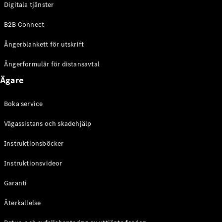
Digitala tjänster
EQE
Elektrisk
SUV
B2B Connect
EQS
Elektrisk
SUV
Ångerblankett för utskrift
Mercedes-
Maybach
Elektrisk
Ångerformulär för distansavtal
EQS SUV
Ägare
GLA
GLA
Ny
GLA
Ny
Elektrisk
Boka service
GLB
Elektrisk
GLB
Vägassistans och skadehjälp
GLC
Elektrisk
GLC
Instruktionsböcker
GLC Coupé
Instruktionsvideor
GLE
GLE Coupé
Garanti
GLS
Mercedes-
Återkallelse
Maybach
Ny
GLS