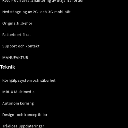
Retur- och avfallshantering av uttjänta fordon
G-
Elektrisk
Klass
Nedstängning av 2G- och 3G-mobilnät
G-Klass
Originaltillbehör
Konfigurator
Battericertifikat
Mercedes-
Benz Online
Support och kontakt
Store
Kombi
MANUFAKTUR
Teknik
Körhjälpssystem och säkerhet
MBUX Multimedia
Alla Kombi
CLA
Autonom körning
Shooting
Elektrisk
Brake
Design- och konceptbilar
C-Klass
Kombi
Trådlösa uppdateringar