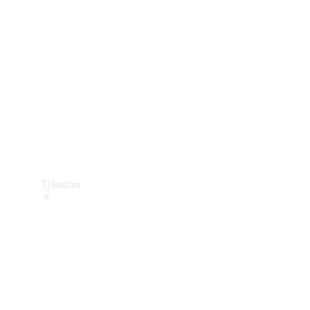
Laddningsutrustning
Collection
Bilvård
Tjänster
Alla tjänster