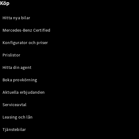
Köp
E-Klass
Sedan
S-Klass
Hitta nya bilar
Lång
Mercedes-
Mercedes-Benz Certified
Maybach S-
Konfigurator och priser
Klass
Prislistor
Konfigurator
Mercedes-
Hitta din agent
Benz Online
Store
Boka provkörning
SUV
Aktuella erbjudanden
Serviceavtal
Leasing och lån
Tjänstebilar
Alla Suvar
EQA
Elektrisk