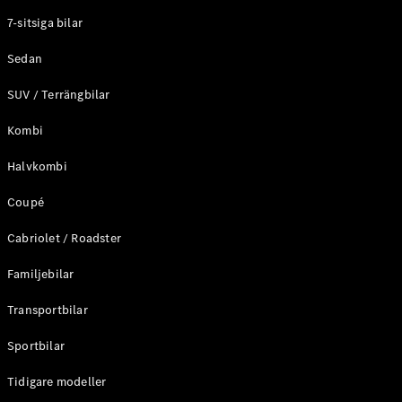
Elektriska modeller
7-sitsiga bilar
Laddhybrid modeller
Sedan
Sedan
SUV / Terrängbilar
Kombi
Halvkombi
Coupé
Alla Sedan
CLA
Elektrisk
Cabriolet / Roadster
C-Klass
Sedan
Familjebilar
C-
Klass
Elektrisk
Transportbilar
Sedan
EQE
Sportbilar
Elektrisk
Sedan
EQS
Tidigare modeller
Elektrisk
Sedan