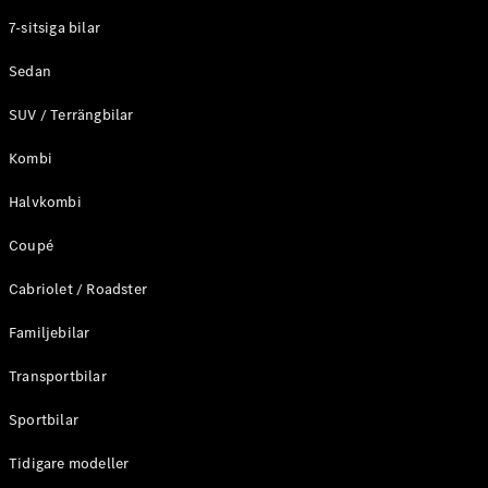
Elektriska modeller
7-sitsiga bilar
Laddhybrid modeller
Sedan
Sedan
SUV / Terrängbilar
Kombi
Halvkombi
Coupé
Alla Sedan
CLA
Elektrisk
Cabriolet / Roadster
C-Klass
Sedan
Familjebilar
C-
Klass
Elektrisk
Transportbilar
Sedan
EQE
Sportbilar
Elektrisk
Sedan
EQS
Tidigare modeller
Elektrisk
Sedan