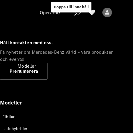
Hoppa till innehåll
Operatör/skydd av personuppgifter
Håll kontakten med oss.
Operatör/skydd
Få nyheter om Mercedes-Benz värld – våra produkter
av
och events!
personuppgifter
Modeller
Prenumerera
Modeller
Alla modeller
Elbilar
Nya modeller
Laddhybrider