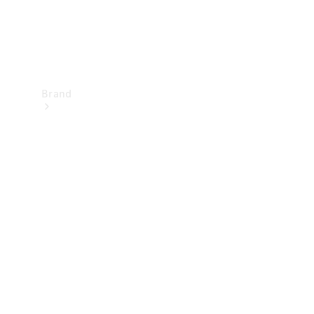
Brand
Upplev
Mercedes-
Benz