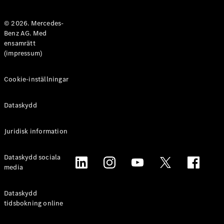
Halvkombi
© 2026. Mercedes-
Benz AG. Med
Konfigurator
ensamrätt
Mercedes-
(impressum)
Benz Online
Store
Coupé
Cookie-inställningar
Dataskydd
Juridisk information
Alla Coupé
Dataskydd sociala
CLE Coupé
media
Mercedes-
AMG GT
Coupé
Dataskydd
Mercedes-
tidsbokning online
AMG GT 4-
Dörrars