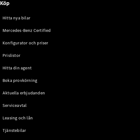
Köp
E-Klass
Sedan
S-Klass
Hitta nya bilar
Lång
Mercedes-
Mercedes-Benz Certified
Maybach S-
Konfigurator och priser
Klass
Prislistor
Konfigurator
Mercedes-
Hitta din agent
Benz Online
Store
Boka provkörning
SUV
Aktuella erbjudanden
Serviceavtal
Leasing och lån
Tjänstebilar
Alla Suvar
EQA
Elektrisk