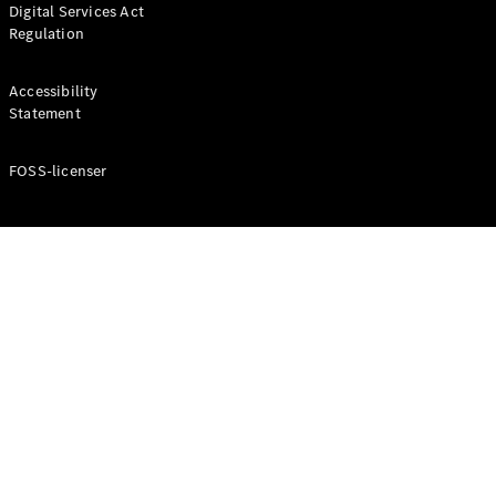
Digital Services Act
Coupé
Regulation
Mercedes-
AMG GT
Elektrisk
4-Dörrars
Accessibility
Coupé
Statement
FOSS-licenser
Konfigurator
Mercedes-
Benz Online
Store
Cabriolet / Roadster