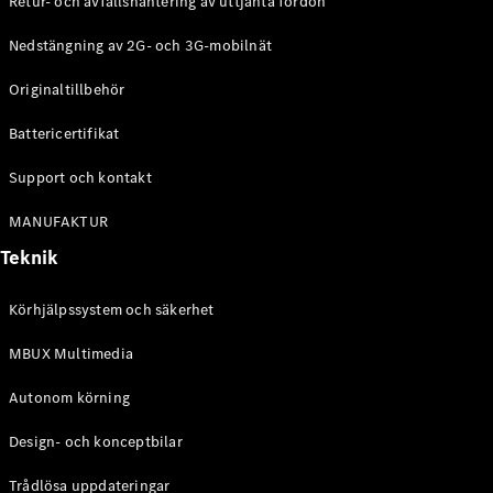
Retur- och avfallshantering av uttjänta fordon
G-
Elektrisk
Klass
Nedstängning av 2G- och 3G-mobilnät
G-Klass
Originaltillbehör
Konfigurator
Battericertifikat
Mercedes-
Benz Online
Support och kontakt
Store
Kombi
MANUFAKTUR
Teknik
Körhjälpssystem och säkerhet
MBUX Multimedia
Alla Kombi
CLA
Autonom körning
Shooting
Elektrisk
Brake
Design- och konceptbilar
C-Klass
Kombi
Trådlösa uppdateringar