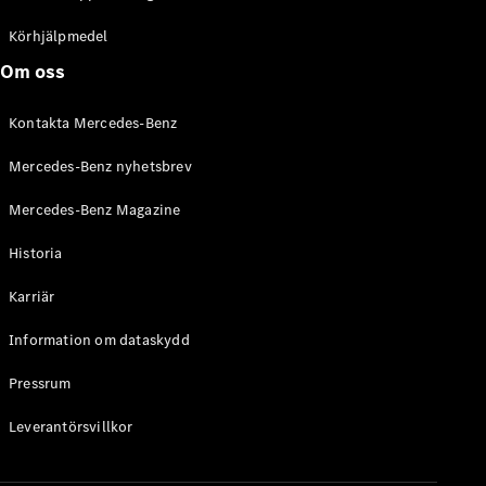
C-Klass
Kombi All-
Körhjälpmedel
Terrain
Om oss
E-Klass
Kombi
Kontakta Mercedes-Benz
E-Klass
Kombi All-
Mercedes-Benz nyhetsbrev
Terrain
Mercedes-Benz Magazine
Konfigurator
Historia
Mercedes-
Benz Online
Karriär
Store
Halvkombi
Information om dataskydd
Pressrum
Leverantörsvillkor
A-Klass