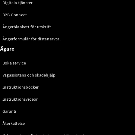
Digitala tjänster
EQE
Elektrisk
SUV
B2B Connect
EQS
Elektrisk
SUV
Ångerblankett för utskrift
Mercedes-
Maybach
Elektrisk
Ångerformulär för distansavtal
EQS SUV
Ägare
GLA
GLA
Ny
GLA
Ny
Elektrisk
Boka service
GLB
Elektrisk
GLB
Vägassistans och skadehjälp
GLC
Elektrisk
GLC
Instruktionsböcker
GLC Coupé
Instruktionsvideor
GLE
GLE Coupé
Garanti
GLS
Mercedes-
Återkallelse
Maybach
Ny
GLS