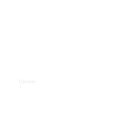
Laddningsutrustning
Collection
Bilvård
Tjänster
Alla tjänster