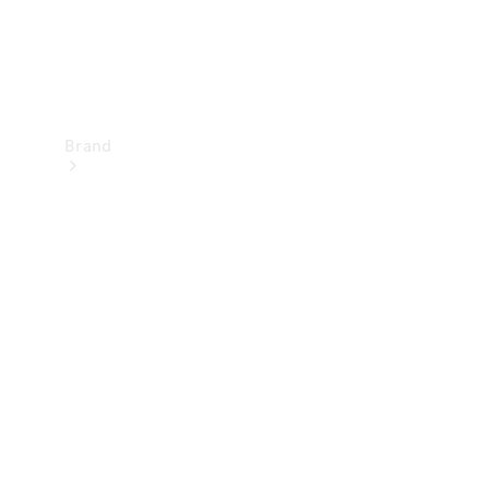
Brand
Upplev
Mercedes-
Benz