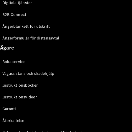
Digitala tjänster
EQE
Elektrisk
SUV
B2B Connect
EQS
Elektrisk
SUV
Ångerblankett för utskrift
Mercedes-
Maybach
Elektrisk
Ångerformulär för distansavtal
EQS SUV
Ägare
GLA
GLA
Ny
GLA
Ny
Elektrisk
Boka service
GLB
Elektrisk
GLB
Vägassistans och skadehjälp
GLC
Elektrisk
GLC
Instruktionsböcker
GLC Coupé
Instruktionsvideor
GLE
GLE Coupé
Garanti
GLS
Mercedes-
Återkallelse
Maybach
Ny
GLS