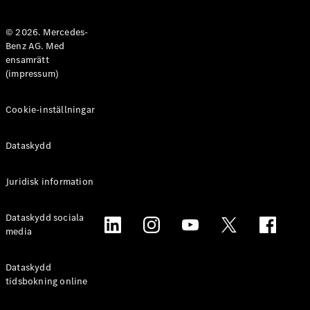
Halvkombi
© 2026. Mercedes-
Benz AG. Med
Konfigurator
ensamrätt
Mercedes-
(impressum)
Benz Online
Store
Coupé
Cookie-inställningar
Dataskydd
Juridisk information
Alla Coupé
Dataskydd sociala
CLE Coupé
media
Mercedes-
AMG GT
Coupé
Dataskydd
Mercedes-
tidsbokning online
AMG GT 4-
Dörrars