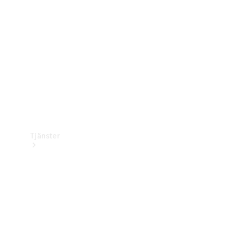
Laddningsutrustning
Collection
Bilvård
Tjänster
Alla tjänster