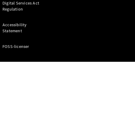
Digital Services Act
Coupé
Regulation
Mercedes-
AMG GT
Elektrisk
4-Dörrars
Accessibility
Coupé
Statement
FOSS-licenser
Konfigurator
Mercedes-
Benz Online
Store
Cabriolet / Roadster