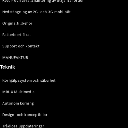
Retur- och avfallshantering av uttjänta fordon
G-
Elektrisk
Klass
Nedstängning av 2G- och 3G-mobilnät
G-Klass
Originaltillbehör
Konfigurator
Battericertifikat
Mercedes-
Benz Online
Support och kontakt
Store
Kombi
MANUFAKTUR
Teknik
Körhjälpssystem och säkerhet
MBUX Multimedia
Alla Kombi
CLA
Autonom körning
Shooting
Elektrisk
Brake
Design- och konceptbilar
C-Klass
Kombi
Trådlösa uppdateringar