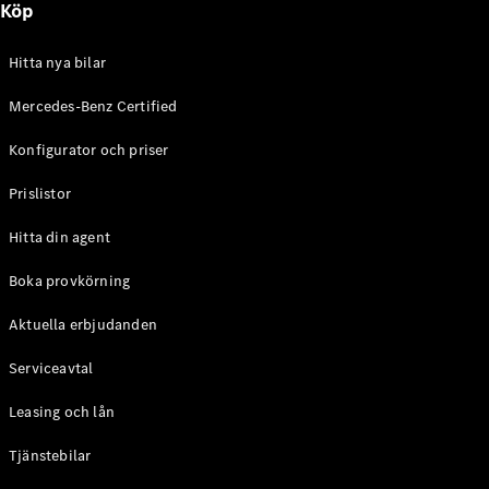
Köp
E-Klass
Sedan
S-Klass
Hitta nya bilar
Lång
Mercedes-
Mercedes-Benz Certified
Maybach S-
Konfigurator och priser
Klass
Prislistor
Konfigurator
Mercedes-
Hitta din agent
Benz Online
Store
Boka provkörning
SUV
Aktuella erbjudanden
Serviceavtal
Leasing och lån
Tjänstebilar
Alla Suvar
EQA
Elektrisk