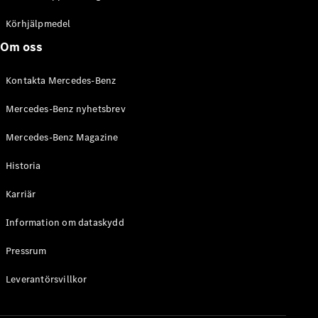
C-Klass
Kombi All-
Körhjälpmedel
Terrain
Om oss
E-Klass
Kombi
Kontakta Mercedes-Benz
E-Klass
Kombi All-
Mercedes-Benz nyhetsbrev
Terrain
Mercedes-Benz Magazine
Konfigurator
Historia
Mercedes-
Benz Online
Karriär
Store
Halvkombi
Information om dataskydd
Pressrum
Leverantörsvillkor
A-Klass