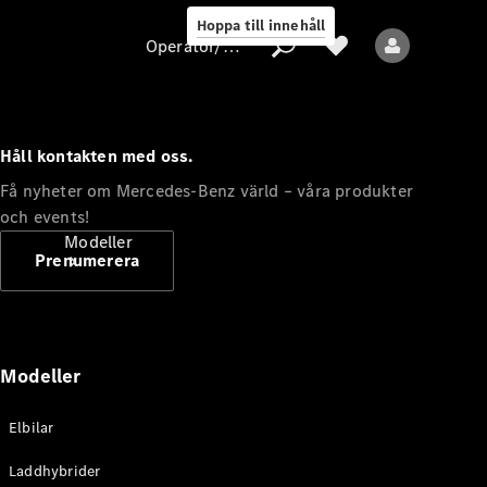
Hoppa till innehåll
Operatör/skydd av personuppgifter
Håll kontakten med oss.
Operatör/skydd
Få nyheter om Mercedes-Benz värld – våra produkter
av
och events!
personuppgifter
Modeller
Prenumerera
Modeller
Alla modeller
Elbilar
Nya modeller
Laddhybrider