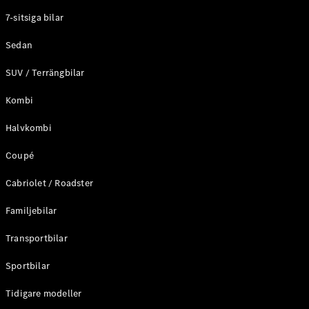
Elektriska modeller
7-sitsiga bilar
Laddhybrid modeller
Sedan
Sedan
SUV / Terrängbilar
Kombi
Halvkombi
Coupé
Alla Sedan
CLA
Elektrisk
Cabriolet / Roadster
C-Klass
Sedan
Familjebilar
C-
Klass
Elektrisk
Transportbilar
Sedan
EQE
Sportbilar
Elektrisk
Sedan
EQS
Tidigare modeller
Elektrisk
Sedan