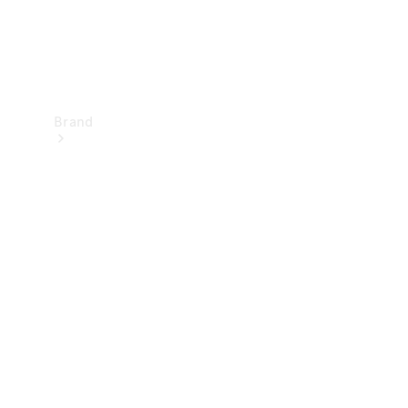
Brand
Upplev
Mercedes-
Benz