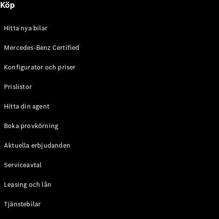
Köp
E-Klass
Sedan
S-Klass
Hitta nya bilar
Lång
Mercedes-
Mercedes-Benz Certified
Maybach S-
Konfigurator och priser
Klass
Prislistor
Konfigurator
Mercedes-
Hitta din agent
Benz Online
Store
Boka provkörning
SUV
Aktuella erbjudanden
Serviceavtal
Leasing och lån
Tjänstebilar
Alla Suvar
EQA
Elektrisk