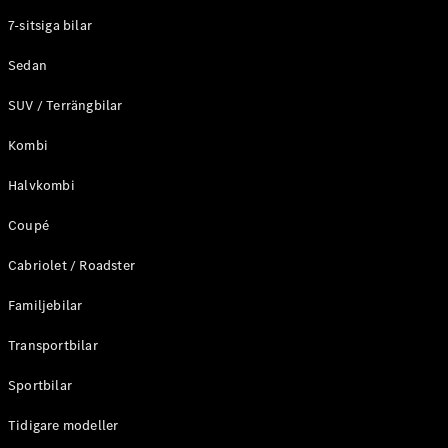
Elektriska modeller
7-sitsiga bilar
Laddhybrid modeller
Sedan
Sedan
SUV / Terrängbilar
Kombi
Halvkombi
Coupé
Alla Sedan
CLA
Elektrisk
Cabriolet / Roadster
C-Klass
Sedan
Familjebilar
C-
Klass
Elektrisk
Transportbilar
Sedan
EQE
Sportbilar
Elektrisk
Sedan
EQS
Tidigare modeller
Elektrisk
Sedan