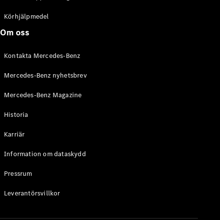
C-Klass
Kombi All-
Körhjälpmedel
Terrain
Om oss
E-Klass
Kombi
Kontakta Mercedes-Benz
E-Klass
Kombi All-
Mercedes-Benz nyhetsbrev
Terrain
Mercedes-Benz Magazine
Konfigurator
Historia
Mercedes-
Benz Online
Karriär
Store
Halvkombi
Information om dataskydd
Pressrum
Leverantörsvillkor
A-Klass