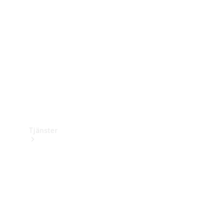
Laddningsutrustning
Collection
Bilvård
Tjänster
Alla tjänster