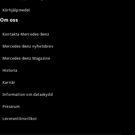
C-Klass
Kombi All-
Körhjälpmedel
Terrain
Om oss
E-Klass
Kombi
Kontakta Mercedes-Benz
E-Klass
Kombi All-
Mercedes-Benz nyhetsbrev
Terrain
Mercedes-Benz Magazine
Konfigurator
Historia
Mercedes-
Benz Online
Karriär
Store
Halvkombi
Information om dataskydd
Pressrum
Leverantörsvillkor
A-Klass