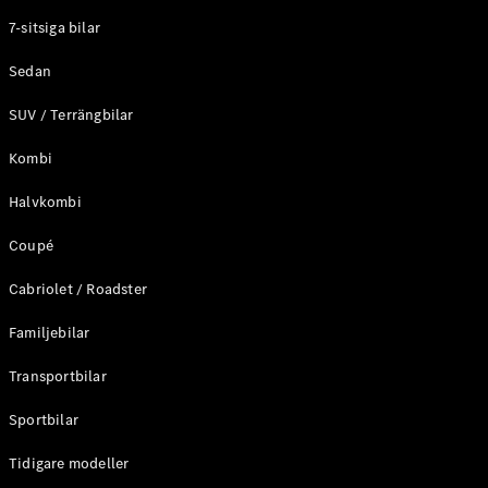
Elektriska modeller
7-sitsiga bilar
Laddhybrid modeller
Sedan
Sedan
SUV / Terrängbilar
Kombi
Halvkombi
Coupé
Alla Sedan
CLA
Elektrisk
Cabriolet / Roadster
C-Klass
Sedan
Familjebilar
C-
Klass
Elektrisk
Transportbilar
Sedan
EQE
Sportbilar
Elektrisk
Sedan
EQS
Tidigare modeller
Elektrisk
Sedan