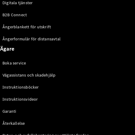
Digitala tjänster
EQE
Elektrisk
SUV
B2B Connect
EQS
Elektrisk
SUV
Ångerblankett för utskrift
Mercedes-
Maybach
Elektrisk
Ångerformulär för distansavtal
EQS SUV
Ägare
GLA
GLA
Ny
GLA
Ny
Elektrisk
Boka service
GLB
Elektrisk
GLB
Vägassistans och skadehjälp
GLC
Elektrisk
GLC
Instruktionsböcker
GLC Coupé
Instruktionsvideor
GLE
GLE Coupé
Garanti
GLS
Mercedes-
Återkallelse
Maybach
Ny
GLS