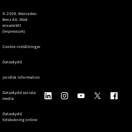
Halvkombi
© 2026. Mercedes-
Benz AG. Med
Konfigurator
ensamrätt
Mercedes-
(impressum)
Benz Online
Store
Coupé
Cookie-inställningar
Dataskydd
Juridisk information
Alla Coupé
Dataskydd sociala
CLE Coupé
media
Mercedes-
AMG GT
Coupé
Dataskydd
Mercedes-
tidsbokning online
AMG GT 4-
Dörrars