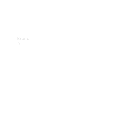
Brand
Upplev
Mercedes-
Benz