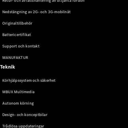
Retur- och avfallshantering av uttjänta fordon
G-
Elektrisk
Klass
Nedstängning av 2G- och 3G-mobilnät
G-Klass
Originaltillbehör
Konfigurator
Battericertifikat
Mercedes-
Benz Online
Support och kontakt
Store
Kombi
MANUFAKTUR
Teknik
Körhjälpssystem och säkerhet
MBUX Multimedia
Alla Kombi
CLA
Autonom körning
Shooting
Elektrisk
Brake
Design- och konceptbilar
C-Klass
Kombi
Trådlösa uppdateringar