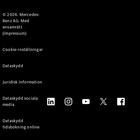
Halvkombi
© 2026. Mercedes-
Benz AG. Med
Konfigurator
ensamrätt
Mercedes-
(impressum)
Benz Online
Store
Coupé
Cookie-inställningar
Dataskydd
Juridisk information
Alla Coupé
Dataskydd sociala
CLE Coupé
media
Mercedes-
AMG GT
Coupé
Dataskydd
Mercedes-
tidsbokning online
AMG GT 4-
Dörrars