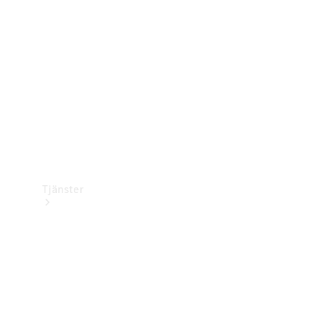
Laddningsutrustning
Collection
Bilvård
Tjänster
Alla tjänster