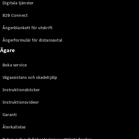
Digitala tjänster
EQE
Elektrisk
SUV
B2B Connect
EQS
Elektrisk
SUV
Ångerblankett för utskrift
Mercedes-
Maybach
Elektrisk
Ångerformulär för distansavtal
EQS SUV
Ägare
GLA
GLA
Ny
GLA
Ny
Elektrisk
Boka service
GLB
Elektrisk
GLB
Vägassistans och skadehjälp
GLC
Elektrisk
GLC
Instruktionsböcker
GLC Coupé
Instruktionsvideor
GLE
GLE Coupé
Garanti
GLS
Mercedes-
Återkallelse
Maybach
Ny
GLS