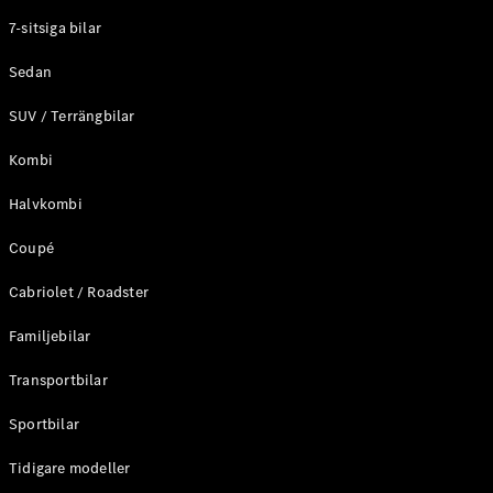
Elektriska modeller
7-sitsiga bilar
Laddhybrid modeller
Sedan
Sedan
SUV / Terrängbilar
Kombi
Halvkombi
Coupé
Alla Sedan
CLA
Elektrisk
Cabriolet / Roadster
C-Klass
Sedan
Familjebilar
C-
Klass
Elektrisk
Transportbilar
Sedan
EQE
Sportbilar
Elektrisk
Sedan
EQS
Tidigare modeller
Elektrisk
Sedan