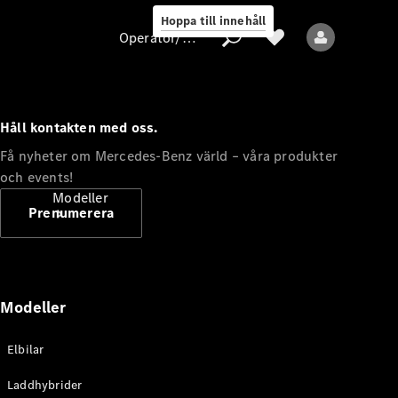
Hoppa till innehåll
Operatör/skydd av personuppgifter
Håll kontakten med oss.
Operatör/skydd
Få nyheter om Mercedes-Benz värld – våra produkter
av
och events!
personuppgifter
Modeller
Prenumerera
Modeller
Alla modeller
Elbilar
Nya modeller
Laddhybrider