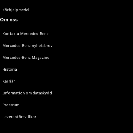
C-Klass
Kombi All-
Körhjälpmedel
Terrain
Om oss
E-Klass
Kombi
Kontakta Mercedes-Benz
E-Klass
Kombi All-
Mercedes-Benz nyhetsbrev
Terrain
Mercedes-Benz Magazine
Konfigurator
Historia
Mercedes-
Benz Online
Karriär
Store
Halvkombi
Information om dataskydd
Pressrum
Leverantörsvillkor
A-Klass