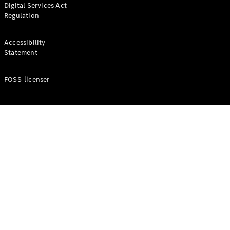
Digital Services Act
Coupé
Regulation
Mercedes-
AMG GT
Elektrisk
4-Dörrars
Accessibility
Coupé
Statement
FOSS-licenser
Konfigurator
Mercedes-
Benz Online
Store
Cabriolet / Roadster