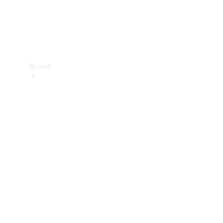
Brand
Upplev
Mercedes-
Benz