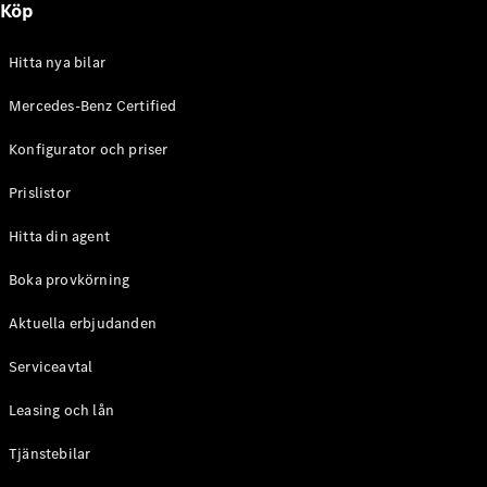
Köp
E-Klass
Sedan
S-Klass
Hitta nya bilar
Lång
Mercedes-
Mercedes-Benz Certified
Maybach S-
Konfigurator och priser
Klass
Prislistor
Konfigurator
Mercedes-
Hitta din agent
Benz Online
Store
Boka provkörning
SUV
Aktuella erbjudanden
Serviceavtal
Leasing och lån
Tjänstebilar
Alla Suvar
EQA
Elektrisk