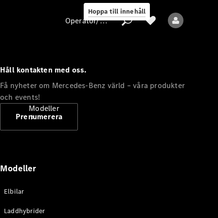
Hoppa till innehåll
Operatör/skydd av personuppgifter
Håll kontakten med oss.
Operatör/skydd
Få nyheter om Mercedes-Benz värld – våra produkter
av
och events!
personuppgifter
Modeller
Prenumerera
Modeller
Alla modeller
Elbilar
Nya modeller
Laddhybrider