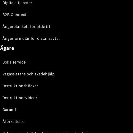
Digitala tjänster
EQE
Elektrisk
SUV
B2B Connect
EQS
Elektrisk
SUV
Ångerblankett för utskrift
Mercedes-
Maybach
Elektrisk
Ångerformulär för distansavtal
EQS SUV
Ägare
GLA
GLA
Ny
GLA
Ny
Elektrisk
Boka service
GLB
Elektrisk
GLB
Vägassistans och skadehjälp
GLC
Elektrisk
GLC
Instruktionsböcker
GLC Coupé
Instruktionsvideor
GLE
GLE Coupé
Garanti
GLS
Mercedes-
Återkallelse
Maybach
Ny
GLS