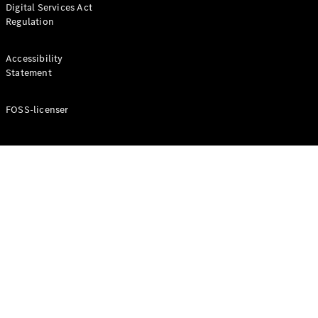
Digital Services Act
Coupé
Regulation
Mercedes-
AMG GT
Elektrisk
4-Dörrars
Accessibility
Coupé
Statement
FOSS-licenser
Konfigurator
Mercedes-
Benz Online
Store
Cabriolet / Roadster