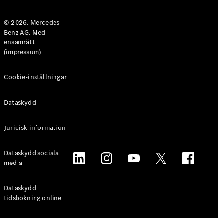
Halvkombi
© 2026. Mercedes-
Benz AG. Med
Konfigurator
ensamrätt
Mercedes-
(impressum)
Benz Online
Store
Coupé
Cookie-inställningar
Dataskydd
Juridisk information
Alla Coupé
Dataskydd sociala
CLE Coupé
media
Mercedes-
AMG GT
Coupé
Dataskydd
Mercedes-
tidsbokning online
AMG GT 4-
Dörrars