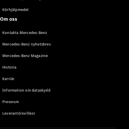
C-Klass
Kombi All-
Körhjälpmedel
Terrain
Om oss
E-Klass
Kombi
Kontakta Mercedes-Benz
E-Klass
Kombi All-
Mercedes-Benz nyhetsbrev
Terrain
Mercedes-Benz Magazine
Konfigurator
Historia
Mercedes-
Benz Online
Karriär
Store
Halvkombi
Information om dataskydd
Pressrum
Leverantörsvillkor
A-Klass