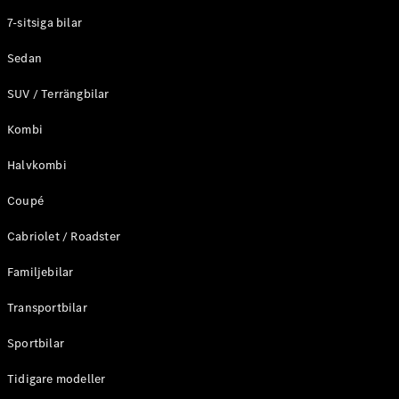
Elektriska modeller
7-sitsiga bilar
Laddhybrid modeller
Sedan
Sedan
SUV / Terrängbilar
Kombi
Halvkombi
Coupé
Alla Sedan
CLA
Elektrisk
Cabriolet / Roadster
C-Klass
Sedan
Familjebilar
C-
Klass
Elektrisk
Transportbilar
Sedan
EQE
Sportbilar
Elektrisk
Sedan
EQS
Tidigare modeller
Elektrisk
Sedan