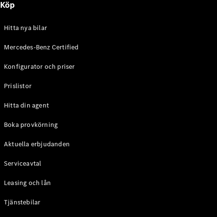
Köp
E-Klass
Sedan
S-Klass
Hitta nya bilar
Lång
Mercedes-
Mercedes-Benz Certified
Maybach S-
Konfigurator och priser
Klass
Prislistor
Konfigurator
Mercedes-
Hitta din agent
Benz Online
Store
Boka provkörning
SUV
Aktuella erbjudanden
Serviceavtal
Leasing och lån
Tjänstebilar
Alla Suvar
EQA
Elektrisk