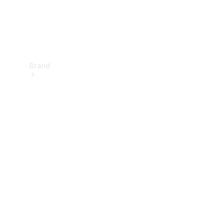
Brand
Upplev
Mercedes-
Benz