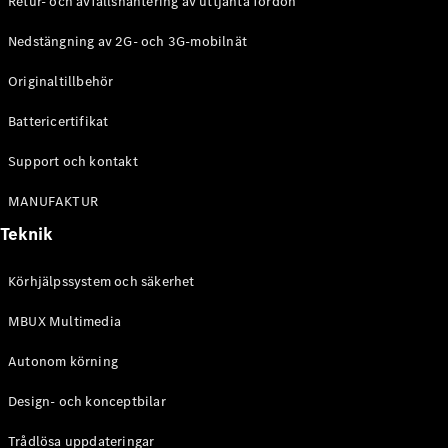
Retur- och avfallshantering av uttjänta fordon
G-
Elektrisk
Klass
Nedstängning av 2G- och 3G-mobilnät
G-Klass
Originaltillbehör
Konfigurator
Battericertifikat
Mercedes-
Benz Online
Support och kontakt
Store
Kombi
MANUFAKTUR
Teknik
Körhjälpssystem och säkerhet
MBUX Multimedia
Alla Kombi
CLA
Autonom körning
Shooting
Elektrisk
Brake
Design- och konceptbilar
C-Klass
Kombi
Trådlösa uppdateringar