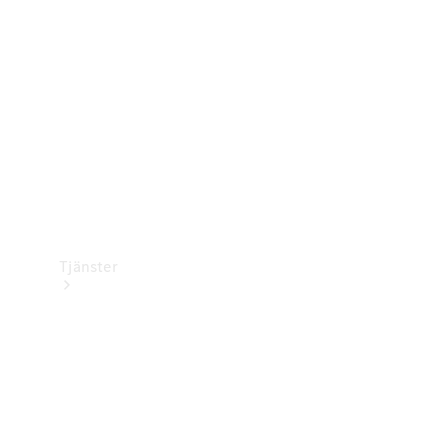
Laddningsutrustning
Collection
Bilvård
Tjänster
Alla tjänster