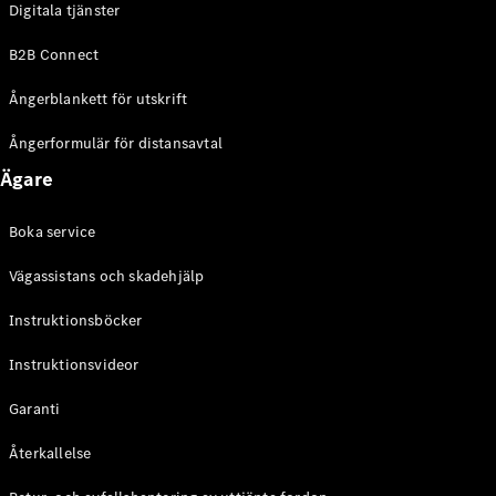
Digitala tjänster
EQE
Elektrisk
SUV
B2B Connect
EQS
Elektrisk
SUV
Ångerblankett för utskrift
Mercedes-
Maybach
Elektrisk
Ångerformulär för distansavtal
EQS SUV
Ägare
GLA
GLA
Ny
GLA
Ny
Elektrisk
Boka service
GLB
Elektrisk
GLB
Vägassistans och skadehjälp
GLC
Elektrisk
GLC
Instruktionsböcker
GLC Coupé
Instruktionsvideor
GLE
GLE Coupé
Garanti
GLS
Mercedes-
Återkallelse
Maybach
Ny
GLS