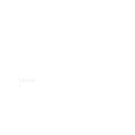
Laddningsutrustning
Collection
Bilvård
Tjänster
Alla tjänster