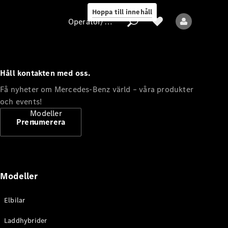
Hoppa till innehåll
Operatör/skydd av personuppgifter
Håll kontakten med oss.
Operatör/skydd
Få nyheter om Mercedes-Benz värld – våra produkter
av
och events!
personuppgifter
Modeller
Prenumerera
Modeller
Alla modeller
Elbilar
Nya modeller
Laddhybrider