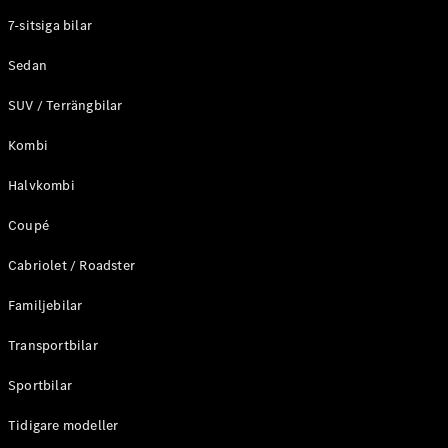
Elektriska modeller
7-sitsiga bilar
Laddhybrid modeller
Sedan
Sedan
SUV / Terrängbilar
Kombi
Halvkombi
Coupé
Alla Sedan
CLA
Elektrisk
Cabriolet / Roadster
C-Klass
Sedan
Familjebilar
C-
Klass
Elektrisk
Transportbilar
Sedan
EQE
Sportbilar
Elektrisk
Sedan
EQS
Tidigare modeller
Elektrisk
Sedan