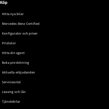
Köp
E-Klass
Sedan
S-Klass
Hitta nya bilar
Lång
Mercedes-
Mercedes-Benz Certified
Maybach S-
Konfigurator och priser
Klass
Prislistor
Konfigurator
Mercedes-
Hitta din agent
Benz Online
Store
Boka provkörning
SUV
Aktuella erbjudanden
Serviceavtal
Leasing och lån
Tjänstebilar
Alla Suvar
EQA
Elektrisk