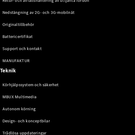
Retur- och avfallshantering av uttjänta fordon
G-
Elektrisk
Klass
Nedstängning av 2G- och 3G-mobilnät
G-Klass
Originaltillbehör
Konfigurator
Battericertifikat
Mercedes-
Benz Online
Support och kontakt
Store
Kombi
MANUFAKTUR
Teknik
Körhjälpssystem och säkerhet
MBUX Multimedia
Alla Kombi
CLA
Autonom körning
Shooting
Elektrisk
Brake
Design- och konceptbilar
C-Klass
Kombi
Trådlösa uppdateringar