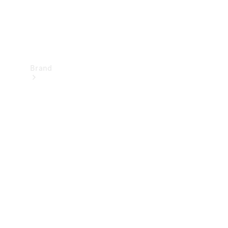
Brand
Upplev
Mercedes-
Benz