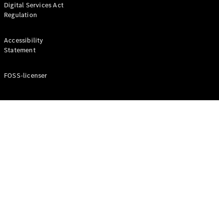
Digital Services Act
Coupé
Regulation
Mercedes-
AMG GT
Elektrisk
4-Dörrars
Accessibility
Coupé
Statement
FOSS-licenser
Konfigurator
Mercedes-
Benz Online
Store
Cabriolet / Roadster