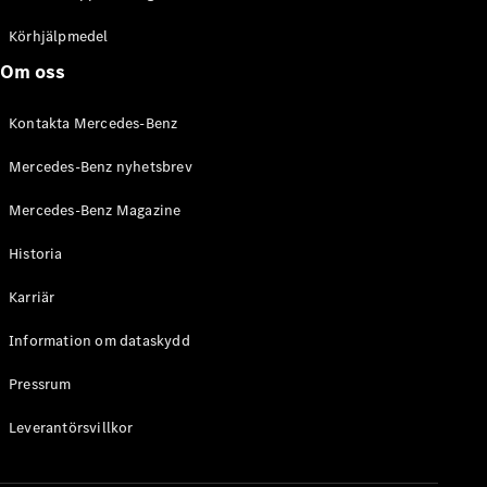
C-Klass
Kombi All-
Körhjälpmedel
Terrain
Om oss
E-Klass
Kombi
Kontakta Mercedes-Benz
E-Klass
Kombi All-
Mercedes-Benz nyhetsbrev
Terrain
Mercedes-Benz Magazine
Konfigurator
Historia
Mercedes-
Benz Online
Karriär
Store
Halvkombi
Information om dataskydd
Pressrum
Leverantörsvillkor
A-Klass