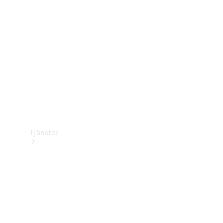
Laddningsutrustning
Collection
Bilvård
Tjänster
Alla tjänster