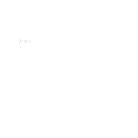
Brand
Upplev
Mercedes-
Benz