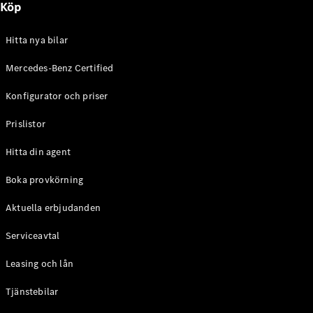
Köp
E-Klass
Sedan
S-Klass
Hitta nya bilar
Lång
Mercedes-
Mercedes-Benz Certified
Maybach S-
Konfigurator och priser
Klass
Prislistor
Konfigurator
Mercedes-
Hitta din agent
Benz Online
Store
Boka provkörning
SUV
Aktuella erbjudanden
Serviceavtal
Leasing och lån
Tjänstebilar
Alla Suvar
EQA
Elektrisk