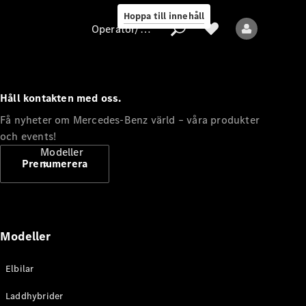
Hoppa till innehåll
Operatör/skydd av personuppgifter
Håll kontakten med oss.
Operatör/skydd
Få nyheter om Mercedes-Benz värld – våra produkter
av
och events!
personuppgifter
Modeller
Prenumerera
Modeller
Alla modeller
Elbilar
Nya modeller
Laddhybrider