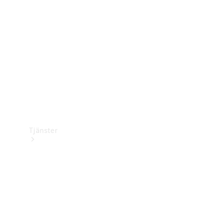
Laddningsutrustning
Collection
Bilvård
Tjänster
Alla tjänster