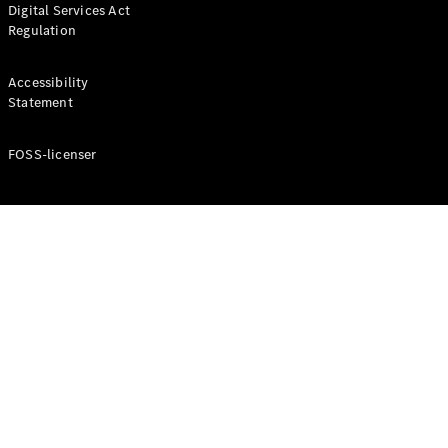
Digital Services Act
Coupé
Regulation
Mercedes-
AMG GT
Elektrisk
4-Dörrars
Accessibility
Coupé
Statement
FOSS-licenser
Konfigurator
Mercedes-
Benz Online
Store
Cabriolet / Roadster