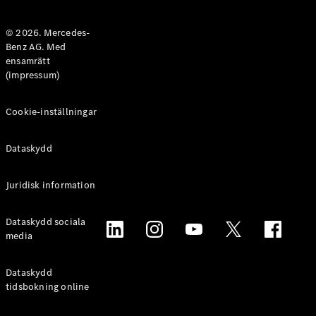
Halvkombi
© 2026. Mercedes-
Benz AG. Med
Konfigurator
ensamrätt
Mercedes-
(impressum)
Benz Online
Store
Coupé
Cookie-inställningar
Dataskydd
Juridisk information
Alla Coupé
Dataskydd sociala
CLE Coupé
media
Mercedes-
AMG GT
Coupé
Dataskydd
Mercedes-
tidsbokning online
AMG GT 4-
Dörrars