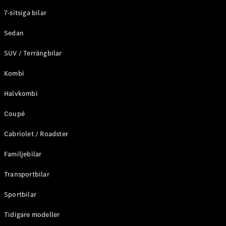
Elektriska modeller
7-sitsiga bilar
Laddhybrid modeller
Sedan
Sedan
SUV / Terrängbilar
Kombi
Halvkombi
Coupé
Alla Sedan
CLA
Elektrisk
Cabriolet / Roadster
C-Klass
Sedan
Familjebilar
C-
Klass
Elektrisk
Transportbilar
Sedan
EQE
Sportbilar
Elektrisk
Sedan
EQS
Tidigare modeller
Elektrisk
Sedan