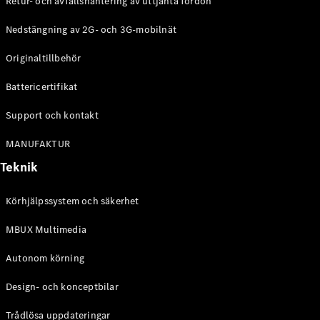
Retur- och avfallshantering av uttjänta fordon
G-
Elektrisk
Klass
Nedstängning av 2G- och 3G-mobilnät
G-Klass
Originaltillbehör
Konfigurator
Battericertifikat
Mercedes-
Benz Online
Support och kontakt
Store
Kombi
MANUFAKTUR
Teknik
Körhjälpssystem och säkerhet
MBUX Multimedia
Alla Kombi
CLA
Autonom körning
Shooting
Elektrisk
Brake
Design- och konceptbilar
C-Klass
Kombi
Trådlösa uppdateringar