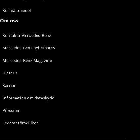
C-Klass
Kombi All-
Körhjälpmedel
Terrain
Om oss
E-Klass
Kombi
Kontakta Mercedes-Benz
E-Klass
Kombi All-
Mercedes-Benz nyhetsbrev
Terrain
Mercedes-Benz Magazine
Konfigurator
Historia
Mercedes-
Benz Online
Karriär
Store
Halvkombi
Information om dataskydd
Pressrum
Leverantörsvillkor
A-Klass