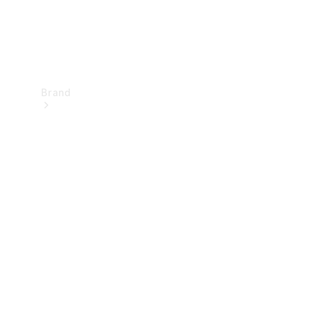
Brand
Upplev
Mercedes-
Benz