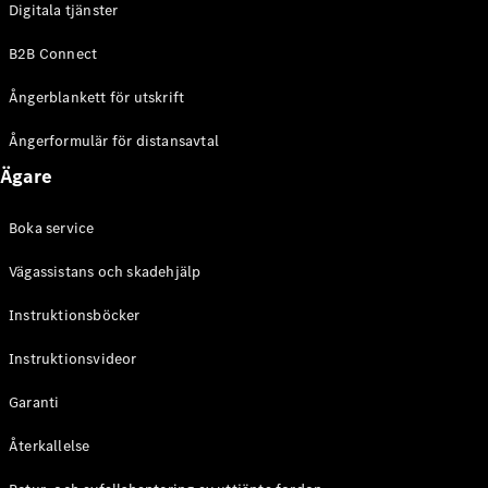
Digitala tjänster
EQE
Elektrisk
SUV
B2B Connect
EQS
Elektrisk
SUV
Ångerblankett för utskrift
Mercedes-
Maybach
Elektrisk
Ångerformulär för distansavtal
EQS SUV
Ägare
GLA
GLA
Ny
GLA
Ny
Elektrisk
Boka service
GLB
Elektrisk
GLB
Vägassistans och skadehjälp
GLC
Elektrisk
GLC
Instruktionsböcker
GLC Coupé
Instruktionsvideor
GLE
GLE Coupé
Garanti
GLS
Mercedes-
Återkallelse
Maybach
Ny
GLS