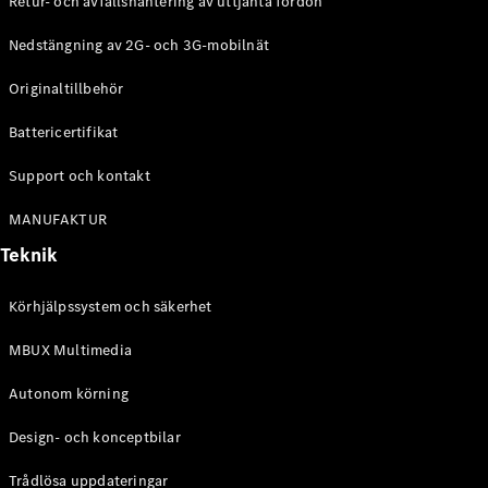
Retur- och avfallshantering av uttjänta fordon
G-
Elektrisk
Klass
Nedstängning av 2G- och 3G-mobilnät
G-Klass
Originaltillbehör
Konfigurator
Battericertifikat
Mercedes-
Benz Online
Support och kontakt
Store
Kombi
MANUFAKTUR
Teknik
Körhjälpssystem och säkerhet
MBUX Multimedia
Alla Kombi
CLA
Autonom körning
Shooting
Elektrisk
Brake
Design- och konceptbilar
C-Klass
Kombi
Trådlösa uppdateringar