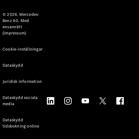
Halvkombi
© 2026. Mercedes-
Benz AG. Med
Konfigurator
ensamrätt
Mercedes-
(impressum)
Benz Online
Store
Coupé
Cookie-inställningar
Dataskydd
Juridisk information
Alla Coupé
Dataskydd sociala
CLE Coupé
media
Mercedes-
AMG GT
Coupé
Dataskydd
Mercedes-
tidsbokning online
AMG GT 4-
Dörrars