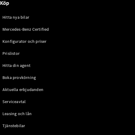
Köp
E-Klass
Sedan
S-Klass
Hitta nya bilar
Lång
Mercedes-
Mercedes-Benz Certified
Maybach S-
Konfigurator och priser
Klass
Prislistor
Konfigurator
Mercedes-
Hitta din agent
Benz Online
Store
Boka provkörning
SUV
Aktuella erbjudanden
Serviceavtal
Leasing och lån
Tjänstebilar
Alla Suvar
EQA
Elektrisk