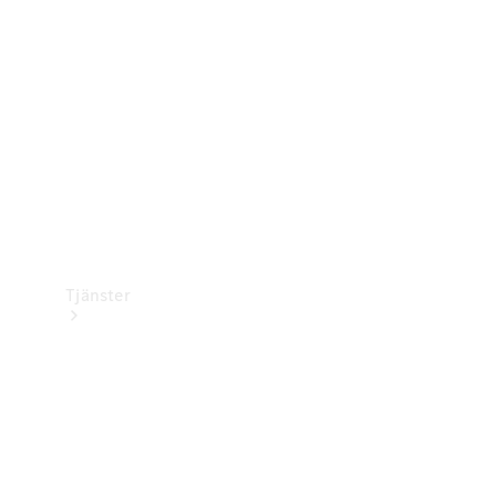
Laddningsutrustning
Collection
Bilvård
Tjänster
Alla tjänster