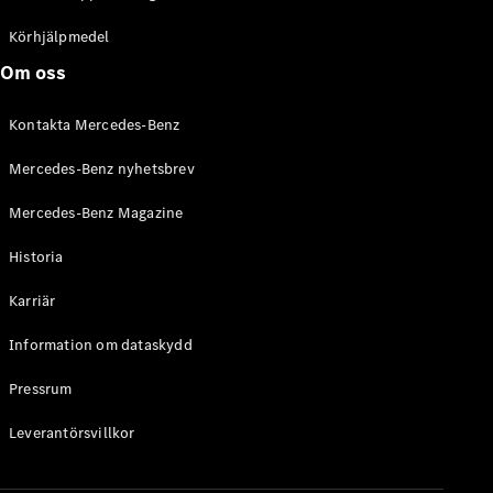
C-Klass
Kombi All-
Körhjälpmedel
Terrain
Om oss
E-Klass
Kombi
Kontakta Mercedes-Benz
E-Klass
Kombi All-
Mercedes-Benz nyhetsbrev
Terrain
Mercedes-Benz Magazine
Konfigurator
Historia
Mercedes-
Benz Online
Karriär
Store
Halvkombi
Information om dataskydd
Pressrum
Leverantörsvillkor
A-Klass