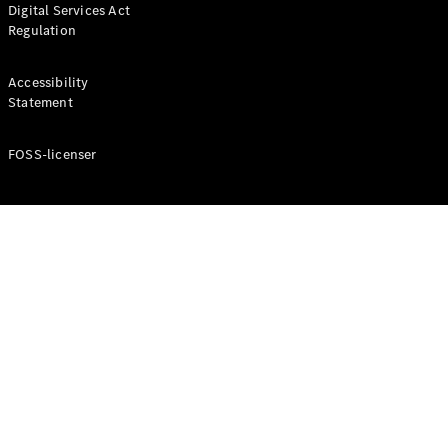
Digital Services Act
Coupé
Regulation
Mercedes-
AMG GT
Elektrisk
4-Dörrars
Accessibility
Coupé
Statement
FOSS-licenser
Konfigurator
Mercedes-
Benz Online
Store
Cabriolet / Roadster