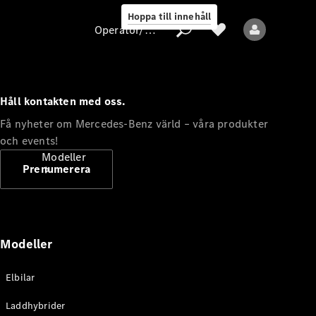
Hoppa till innehåll
Operatör/skydd av personuppgifter
Håll kontakten med oss.
Operatör/skydd
Få nyheter om Mercedes-Benz värld – våra produkter
av
och events!
personuppgifter
Modeller
Prenumerera
Modeller
Alla modeller
Elbilar
Nya modeller
Laddhybrider