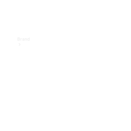
Brand
Upplev
Mercedes-
Benz