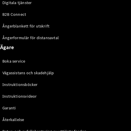
Digitala tjänster
EQE
Elektrisk
SUV
B2B Connect
EQS
Elektrisk
SUV
Ångerblankett för utskrift
Mercedes-
Maybach
Elektrisk
Ångerformulär för distansavtal
EQS SUV
Ägare
GLA
GLA
Ny
GLA
Ny
Elektrisk
Boka service
GLB
Elektrisk
GLB
Vägassistans och skadehjälp
GLC
Elektrisk
GLC
Instruktionsböcker
GLC Coupé
Instruktionsvideor
GLE
GLE Coupé
Garanti
GLS
Mercedes-
Återkallelse
Maybach
Ny
GLS