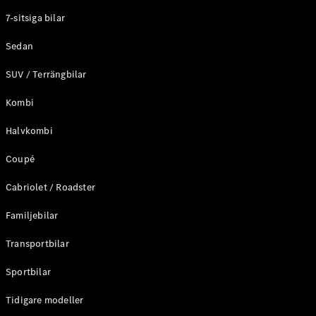
Elektriska modeller
7-sitsiga bilar
Laddhybrid modeller
Sedan
Sedan
SUV / Terrängbilar
Kombi
Halvkombi
Coupé
Alla Sedan
CLA
Elektrisk
Cabriolet / Roadster
C-Klass
Sedan
Familjebilar
C-
Klass
Elektrisk
Transportbilar
Sedan
EQE
Sportbilar
Elektrisk
Sedan
EQS
Tidigare modeller
Elektrisk
Sedan