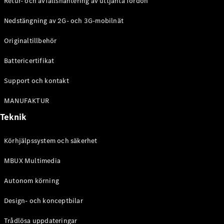
Retur- och avfallshantering av uttjänta fordon
G-
Elektrisk
Klass
Nedstängning av 2G- och 3G-mobilnät
G-Klass
Originaltillbehör
Konfigurator
Battericertifikat
Mercedes-
Benz Online
Support och kontakt
Store
Kombi
MANUFAKTUR
Teknik
Körhjälpssystem och säkerhet
MBUX Multimedia
Alla Kombi
CLA
Autonom körning
Shooting
Elektrisk
Brake
Design- och konceptbilar
C-Klass
Kombi
Trådlösa uppdateringar