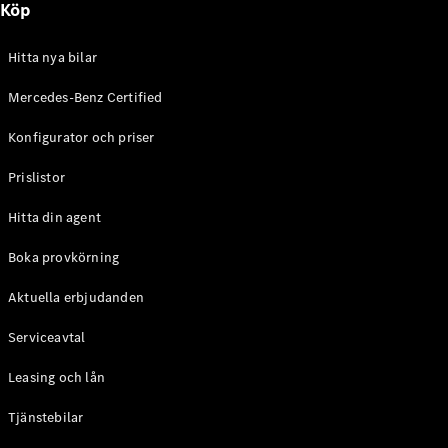
Köp
E-Klass
Sedan
S-Klass
Hitta nya bilar
Lång
Mercedes-
Mercedes-Benz Certified
Maybach S-
Konfigurator och priser
Klass
Prislistor
Konfigurator
Mercedes-
Hitta din agent
Benz Online
Store
Boka provkörning
SUV
Aktuella erbjudanden
Serviceavtal
Leasing och lån
Tjänstebilar
Alla Suvar
EQA
Elektrisk