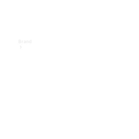
Brand
Upplev
Mercedes-
Benz