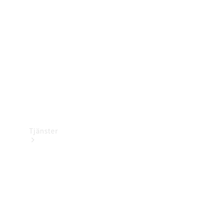
Laddningsutrustning
Collection
Bilvård
Tjänster
Alla tjänster