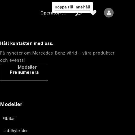
Hoppa till innehåll
Operatör/skydd av personuppgifter
Håll kontakten med oss.
Operatör/skydd
Få nyheter om Mercedes-Benz värld – våra produkter
av
och events!
personuppgifter
Modeller
Prenumerera
Modeller
Alla modeller
Elbilar
Nya modeller
Laddhybrider