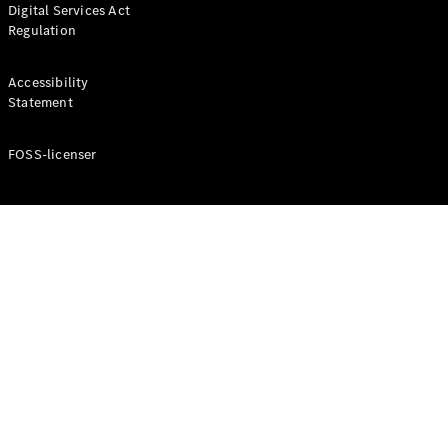
Digital Services Act
Coupé
Regulation
Mercedes-
AMG GT
Elektrisk
4-Dörrars
Accessibility
Coupé
Statement
FOSS-licenser
Konfigurator
Mercedes-
Benz Online
Store
Cabriolet / Roadster