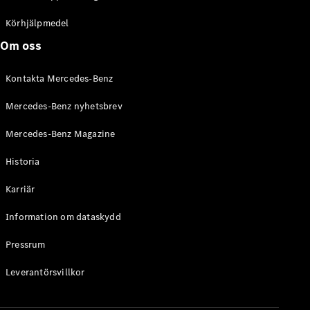
C-Klass
Kombi All-
Körhjälpmedel
Terrain
Om oss
E-Klass
Kombi
Kontakta Mercedes-Benz
E-Klass
Kombi All-
Mercedes-Benz nyhetsbrev
Terrain
Mercedes-Benz Magazine
Konfigurator
Historia
Mercedes-
Benz Online
Karriär
Store
Halvkombi
Information om dataskydd
Pressrum
Leverantörsvillkor
A-Klass