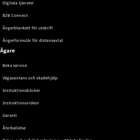
Digitala tjänster
EQE
Elektrisk
SUV
B2B Connect
EQS
Elektrisk
SUV
Ångerblankett för utskrift
Mercedes-
Maybach
Elektrisk
Ångerformulär för distansavtal
EQS SUV
Ägare
GLA
GLA
Ny
GLA
Ny
Elektrisk
Boka service
GLB
Elektrisk
GLB
Vägassistans och skadehjälp
GLC
Elektrisk
GLC
Instruktionsböcker
GLC Coupé
Instruktionsvideor
GLE
GLE Coupé
Garanti
GLS
Mercedes-
Återkallelse
Maybach
Ny
GLS