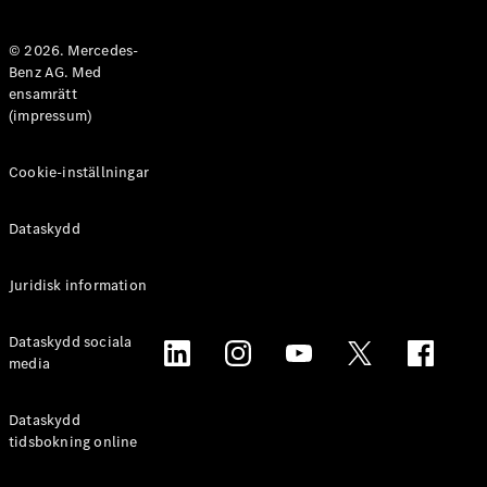
Halvkombi
© 2026. Mercedes-
Benz AG. Med
Konfigurator
ensamrätt
Mercedes-
(impressum)
Benz Online
Store
Coupé
Cookie-inställningar
Dataskydd
Juridisk information
Alla Coupé
Dataskydd sociala
CLE Coupé
media
Mercedes-
AMG GT
Coupé
Dataskydd
Mercedes-
tidsbokning online
AMG GT 4-
Dörrars