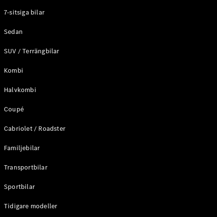
Elektriska modeller
7-sitsiga bilar
Laddhybrid modeller
Sedan
Sedan
SUV / Terrängbilar
Kombi
Halvkombi
Coupé
Alla Sedan
CLA
Elektrisk
Cabriolet / Roadster
C-Klass
Sedan
Familjebilar
C-
Klass
Elektrisk
Transportbilar
Sedan
EQE
Sportbilar
Elektrisk
Sedan
EQS
Tidigare modeller
Elektrisk
Sedan