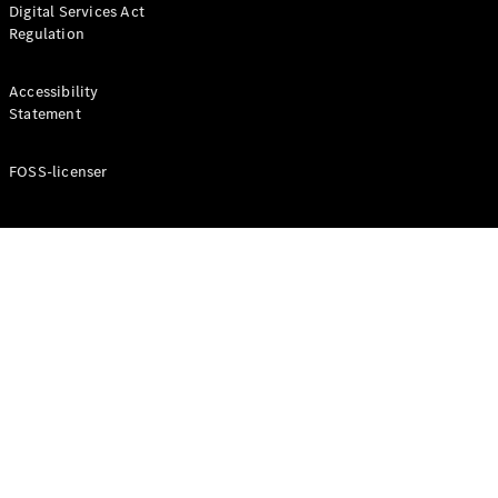
Digital Services Act
Coupé
Regulation
Mercedes-
AMG GT
Elektrisk
4-Dörrars
Accessibility
Coupé
Statement
FOSS-licenser
Konfigurator
Mercedes-
Benz Online
Store
Cabriolet / Roadster