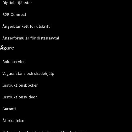
Digitala tjänster
EQE
Elektrisk
SUV
B2B Connect
EQS
Elektrisk
SUV
Ångerblankett för utskrift
Mercedes-
Maybach
Elektrisk
Ångerformulär för distansavtal
EQS SUV
Ägare
GLA
GLA
Ny
GLA
Ny
Elektrisk
Boka service
GLB
Elektrisk
GLB
Vägassistans och skadehjälp
GLC
Elektrisk
GLC
Instruktionsböcker
GLC Coupé
Instruktionsvideor
GLE
GLE Coupé
Garanti
GLS
Mercedes-
Återkallelse
Maybach
Ny
GLS