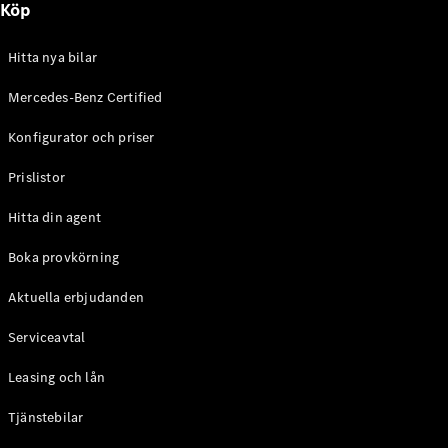
Köp
E-Klass
Sedan
S-Klass
Hitta nya bilar
Lång
Mercedes-
Mercedes-Benz Certified
Maybach S-
Konfigurator och priser
Klass
Prislistor
Konfigurator
Mercedes-
Hitta din agent
Benz Online
Store
Boka provkörning
SUV
Aktuella erbjudanden
Serviceavtal
Leasing och lån
Tjänstebilar
Alla Suvar
EQA
Elektrisk