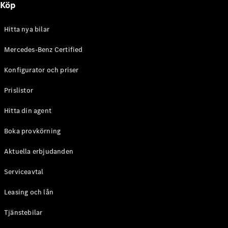
Köp
E-Klass
Sedan
S-Klass
Hitta nya bilar
Lång
Mercedes-
Mercedes-Benz Certified
Maybach S-
Konfigurator och priser
Klass
Prislistor
Konfigurator
Mercedes-
Hitta din agent
Benz Online
Store
Boka provkörning
SUV
Aktuella erbjudanden
Serviceavtal
Leasing och lån
Tjänstebilar
Alla Suvar
EQA
Elektrisk