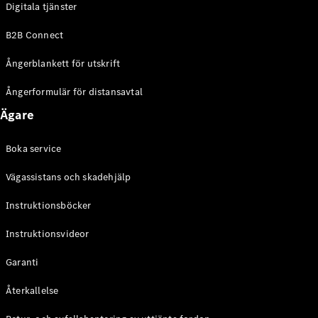
Digitala tjänster
EQE
Elektrisk
SUV
B2B Connect
EQS
Elektrisk
SUV
Ångerblankett för utskrift
Mercedes-
Maybach
Elektrisk
Ångerformulär för distansavtal
EQS SUV
Ägare
GLA
GLA
Ny
GLA
Ny
Elektrisk
Boka service
GLB
Elektrisk
GLB
Vägassistans och skadehjälp
GLC
Elektrisk
GLC
Instruktionsböcker
GLC Coupé
Instruktionsvideor
GLE
GLE Coupé
Garanti
GLS
Mercedes-
Återkallelse
Maybach
Ny
GLS