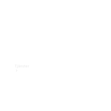
Laddningsutrustning
Collection
Bilvård
Tjänster
Alla tjänster