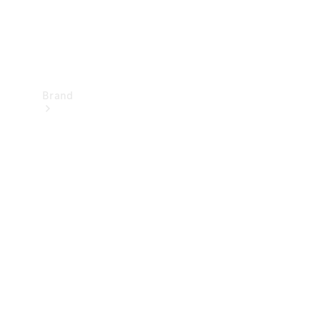
Brand
Upplev
Mercedes-
Benz