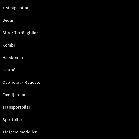
Elektriska modeller
7-sitsiga bilar
Laddhybrid modeller
Sedan
Sedan
SUV / Terrängbilar
Kombi
Halvkombi
Coupé
Alla Sedan
CLA
Elektrisk
Cabriolet / Roadster
C-Klass
Sedan
Familjebilar
C-
Klass
Elektrisk
Transportbilar
Sedan
EQE
Sportbilar
Elektrisk
Sedan
EQS
Tidigare modeller
Elektrisk
Sedan