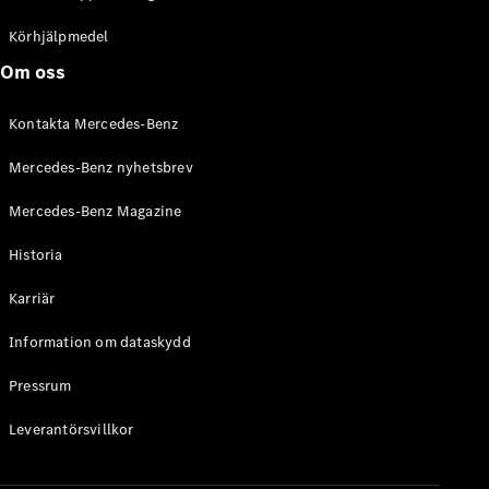
C-Klass
Kombi All-
Körhjälpmedel
Terrain
Om oss
E-Klass
Kombi
Kontakta Mercedes-Benz
E-Klass
Kombi All-
Mercedes-Benz nyhetsbrev
Terrain
Mercedes-Benz Magazine
Konfigurator
Historia
Mercedes-
Benz Online
Karriär
Store
Halvkombi
Information om dataskydd
Pressrum
Leverantörsvillkor
A-Klass