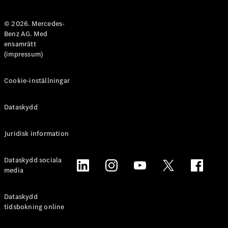
Halvkombi
© 2026. Mercedes-
Benz AG. Med
Konfigurator
ensamrätt
Mercedes-
(impressum)
Benz Online
Store
Coupé
Cookie-inställningar
Dataskydd
Juridisk information
Alla Coupé
Dataskydd sociala
CLE Coupé
media
Mercedes-
AMG GT
Coupé
Dataskydd
Mercedes-
tidsbokning online
AMG GT 4-
Dörrars