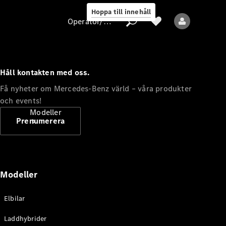
Hoppa till innehåll
Operatör/skydd av personuppgifter
Håll kontakten med oss.
Operatör/skydd
Få nyheter om Mercedes-Benz värld – våra produkter
av
och events!
personuppgifter
Modeller
Prenumerera
Modeller
Alla modeller
Elbilar
Nya modeller
Laddhybrider