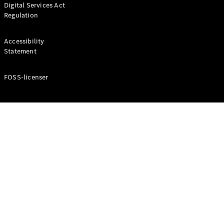
Digital Services Act
Coupé
Regulation
Mercedes-
AMG GT
Elektrisk
4-Dörrars
Accessibility
Coupé
Statement
FOSS-licenser
Konfigurator
Mercedes-
Benz Online
Store
Cabriolet / Roadster