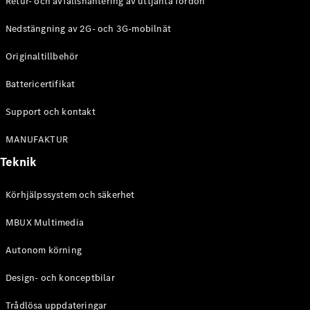
Retur- och avfallshantering av uttjänta fordon
G-
Elektrisk
Klass
Nedstängning av 2G- och 3G-mobilnät
G-Klass
Originaltillbehör
Konfigurator
Battericertifikat
Mercedes-
Benz Online
Support och kontakt
Store
Kombi
MANUFAKTUR
Teknik
Körhjälpssystem och säkerhet
MBUX Multimedia
Alla Kombi
CLA
Autonom körning
Shooting
Elektrisk
Brake
Design- och konceptbilar
C-Klass
Kombi
Trådlösa uppdateringar