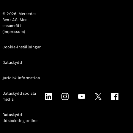
Halvkombi
© 2026. Mercedes-
Benz AG. Med
Konfigurator
ensamrätt
Mercedes-
(impressum)
Benz Online
Store
Coupé
Cookie-inställningar
Dataskydd
Juridisk information
Alla Coupé
Dataskydd sociala
CLE Coupé
media
Mercedes-
AMG GT
Coupé
Dataskydd
Mercedes-
tidsbokning online
AMG GT 4-
Dörrars