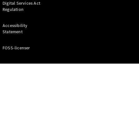
Digital Services Act
Coupé
Regulation
Mercedes-
AMG GT
Elektrisk
4-Dörrars
Accessibility
Coupé
Statement
FOSS-licenser
Konfigurator
Mercedes-
Benz Online
Store
Cabriolet / Roadster