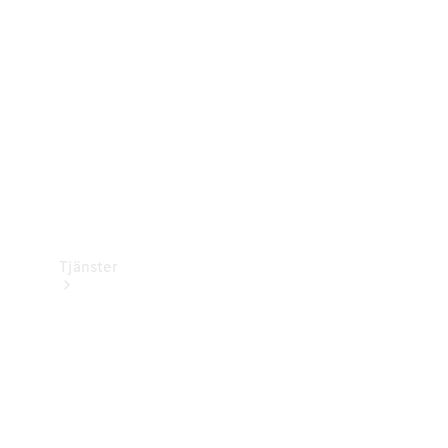
Laddningsutrustning
Collection
Bilvård
Tjänster
Alla tjänster