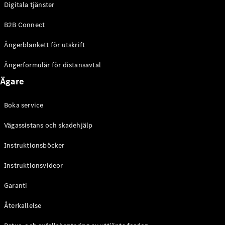
Digitala tjänster
EQE
Elektrisk
SUV
B2B Connect
EQS
Elektrisk
SUV
Ångerblankett för utskrift
Mercedes-
Maybach
Elektrisk
Ångerformulär för distansavtal
EQS SUV
Ägare
GLA
GLA
Ny
GLA
Ny
Elektrisk
Boka service
GLB
Elektrisk
GLB
Vägassistans och skadehjälp
GLC
Elektrisk
GLC
Instruktionsböcker
GLC Coupé
Instruktionsvideor
GLE
GLE Coupé
Garanti
GLS
Mercedes-
Återkallelse
Maybach
Ny
GLS