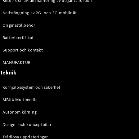
Retur- och avfallshantering av uttjänta fordon
G-
Elektrisk
Klass
Nedstängning av 2G- och 3G-mobilnät
G-Klass
Originaltillbehör
Konfigurator
Battericertifikat
Mercedes-
Benz Online
Support och kontakt
Store
Kombi
MANUFAKTUR
Teknik
Körhjälpssystem och säkerhet
MBUX Multimedia
Alla Kombi
CLA
Autonom körning
Shooting
Elektrisk
Brake
Design- och konceptbilar
C-Klass
Kombi
Trådlösa uppdateringar