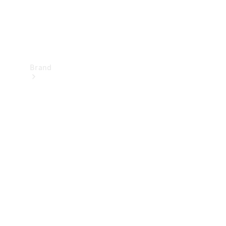
Brand
Upplev
Mercedes-
Benz