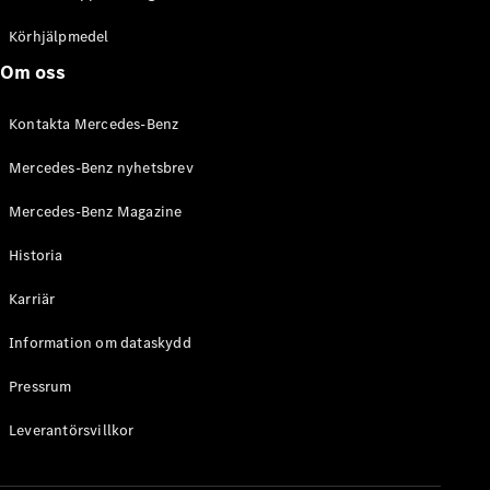
C-Klass
Kombi All-
Körhjälpmedel
Terrain
Om oss
E-Klass
Kombi
Kontakta Mercedes-Benz
E-Klass
Kombi All-
Mercedes-Benz nyhetsbrev
Terrain
Mercedes-Benz Magazine
Konfigurator
Historia
Mercedes-
Benz Online
Karriär
Store
Halvkombi
Information om dataskydd
Pressrum
Leverantörsvillkor
A-Klass