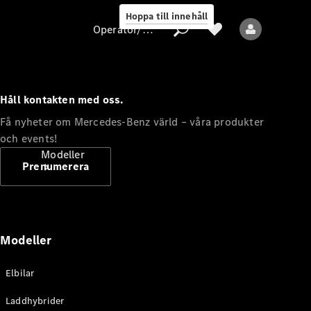
Hoppa till innehåll
Operatör/skydd av personuppgifter
Håll kontakten med oss.
Operatör/skydd
Få nyheter om Mercedes-Benz värld – våra produkter
av
och events!
personuppgifter
Modeller
Prenumerera
Modeller
Alla modeller
Elbilar
Nya modeller
Laddhybrider