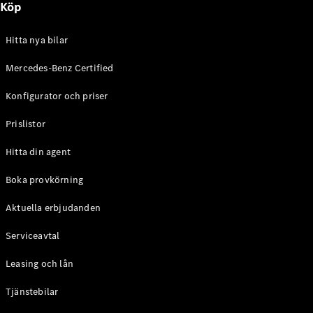
Köp
E-Klass
Sedan
S-Klass
Hitta nya bilar
Lång
Mercedes-
Mercedes-Benz Certified
Maybach S-
Konfigurator och priser
Klass
Prislistor
Konfigurator
Mercedes-
Hitta din agent
Benz Online
Store
Boka provkörning
SUV
Aktuella erbjudanden
Serviceavtal
Leasing och lån
Tjänstebilar
Alla Suvar
EQA
Elektrisk