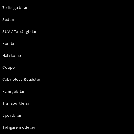
Elektriska modeller
7-sitsiga bilar
Laddhybrid modeller
Sedan
Sedan
SUV / Terrängbilar
Kombi
Halvkombi
Coupé
Alla Sedan
CLA
Elektrisk
Cabriolet / Roadster
C-Klass
Sedan
Familjebilar
C-
Klass
Elektrisk
Transportbilar
Sedan
EQE
Sportbilar
Elektrisk
Sedan
EQS
Tidigare modeller
Elektrisk
Sedan