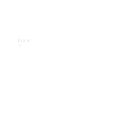
Brand
Upplev
Mercedes-
Benz