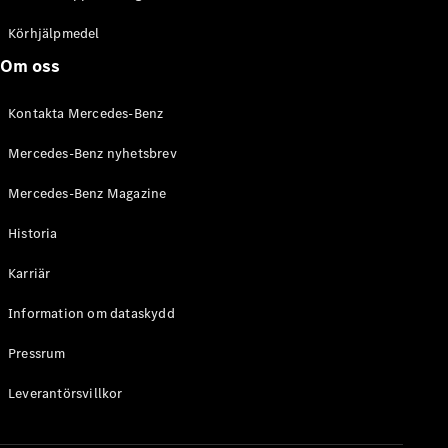
C-Klass
Kombi All-
Körhjälpmedel
Terrain
Om oss
E-Klass
Kombi
Kontakta Mercedes-Benz
E-Klass
Kombi All-
Mercedes-Benz nyhetsbrev
Terrain
Mercedes-Benz Magazine
Konfigurator
Historia
Mercedes-
Benz Online
Karriär
Store
Halvkombi
Information om dataskydd
Pressrum
Leverantörsvillkor
A-Klass