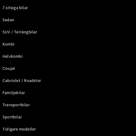
Elektriska modeller
7-sitsiga bilar
Laddhybrid modeller
Sedan
Sedan
SUV / Terrängbilar
Kombi
Halvkombi
Coupé
Alla Sedan
CLA
Elektrisk
Cabriolet / Roadster
C-Klass
Sedan
Familjebilar
C-
Klass
Elektrisk
Transportbilar
Sedan
EQE
Sportbilar
Elektrisk
Sedan
EQS
Tidigare modeller
Elektrisk
Sedan