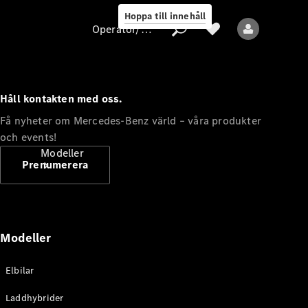
Hoppa till innehåll
Operatör/skydd av personuppgifter
Håll kontakten med oss.
Operatör/skydd
Få nyheter om Mercedes-Benz värld – våra produkter
av
och events!
personuppgifter
Modeller
Prenumerera
Modeller
Alla modeller
Elbilar
Nya modeller
Laddhybrider