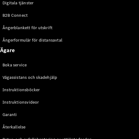
Digitala tjänster
EQE
Elektrisk
SUV
B2B Connect
EQS
Elektrisk
SUV
Ångerblankett för utskrift
Mercedes-
Maybach
Elektrisk
Ångerformulär för distansavtal
EQS SUV
Ägare
GLA
GLA
Ny
GLA
Ny
Elektrisk
Boka service
GLB
Elektrisk
GLB
Vägassistans och skadehjälp
GLC
Elektrisk
GLC
Instruktionsböcker
GLC Coupé
Instruktionsvideor
GLE
GLE Coupé
Garanti
GLS
Mercedes-
Återkallelse
Maybach
Ny
GLS