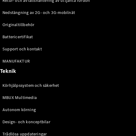
Retur- och avfallshantering av uttjänta fordon
G-
Elektrisk
Klass
Nedstängning av 2G- och 3G-mobilnät
G-Klass
Originaltillbehör
Konfigurator
Battericertifikat
Mercedes-
Benz Online
Support och kontakt
Store
Kombi
MANUFAKTUR
Teknik
Körhjälpssystem och säkerhet
MBUX Multimedia
Alla Kombi
CLA
Autonom körning
Shooting
Elektrisk
Brake
Design- och konceptbilar
C-Klass
Kombi
Trådlösa uppdateringar