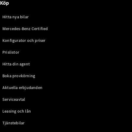
Köp
E-Klass
Sedan
S-Klass
Hitta nya bilar
Lång
Mercedes-
Mercedes-Benz Certified
Maybach S-
Konfigurator och priser
Klass
Prislistor
Konfigurator
Mercedes-
Hitta din agent
Benz Online
Store
Boka provkörning
SUV
Aktuella erbjudanden
Serviceavtal
Leasing och lån
Tjänstebilar
Alla Suvar
EQA
Elektrisk