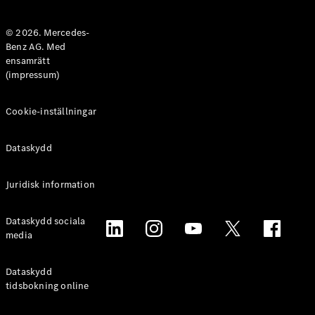
Halvkombi
© 2026. Mercedes-
Benz AG. Med
Konfigurator
ensamrätt
Mercedes-
(impressum)
Benz Online
Store
Coupé
Cookie-inställningar
Dataskydd
Juridisk information
Alla Coupé
Dataskydd sociala
CLE Coupé
media
Mercedes-
AMG GT
Coupé
Dataskydd
Mercedes-
tidsbokning online
AMG GT 4-
Dörrars