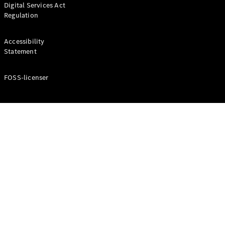
Digital Services Act
Coupé
Regulation
Mercedes-
AMG GT
Elektrisk
4-Dörrars
Accessibility
Coupé
Statement
FOSS-licenser
Konfigurator
Mercedes-
Benz Online
Store
Cabriolet / Roadster