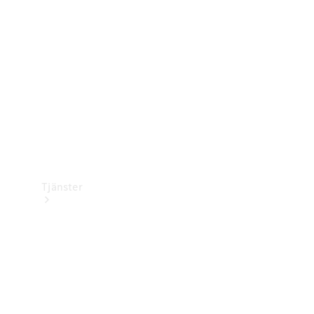
Laddningsutrustning
Collection
Bilvård
Tjänster
Alla tjänster