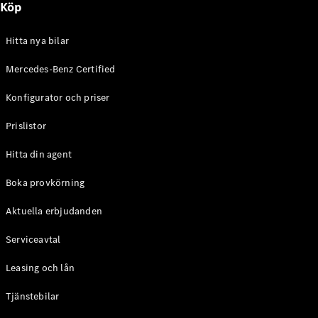
Köp
E-Klass
Sedan
S-Klass
Hitta nya bilar
Lång
Mercedes-
Mercedes-Benz Certified
Maybach S-
Konfigurator och priser
Klass
Prislistor
Konfigurator
Mercedes-
Hitta din agent
Benz Online
Store
Boka provkörning
SUV
Aktuella erbjudanden
Serviceavtal
Leasing och lån
Tjänstebilar
Alla Suvar
EQA
Elektrisk