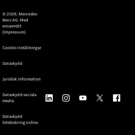
Halvkombi
© 2026. Mercedes-
Benz AG. Med
Konfigurator
ensamrätt
Mercedes-
(impressum)
Benz Online
Store
Coupé
Cookie-inställningar
Dataskydd
Juridisk information
Alla Coupé
Dataskydd sociala
CLE Coupé
media
Mercedes-
AMG GT
Coupé
Dataskydd
Mercedes-
tidsbokning online
AMG GT 4-
Dörrars