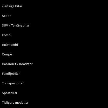
Elektriska modeller
7-sitsiga bilar
Laddhybrid modeller
Sedan
Sedan
SUV / Terrängbilar
Kombi
Halvkombi
Coupé
Alla Sedan
CLA
Elektrisk
Cabriolet / Roadster
C-Klass
Sedan
Familjebilar
C-
Klass
Elektrisk
Transportbilar
Sedan
EQE
Sportbilar
Elektrisk
Sedan
EQS
Tidigare modeller
Elektrisk
Sedan