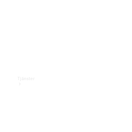
Laddningsutrustning
Collection
Bilvård
Tjänster
Alla tjänster