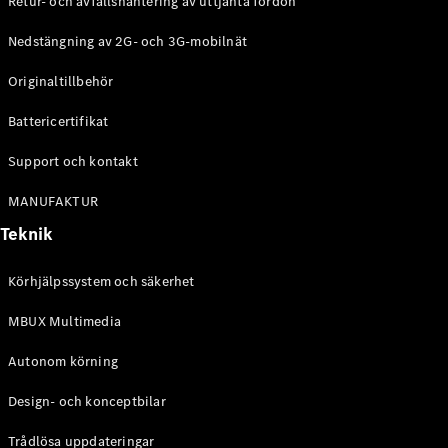
Retur- och avfallshantering av uttjänta fordon
G-
Elektrisk
Klass
Nedstängning av 2G- och 3G-mobilnät
G-Klass
Originaltillbehör
Konfigurator
Battericertifikat
Mercedes-
Benz Online
Support och kontakt
Store
Kombi
MANUFAKTUR
Teknik
Körhjälpssystem och säkerhet
MBUX Multimedia
Alla Kombi
CLA
Autonom körning
Shooting
Elektrisk
Brake
Design- och konceptbilar
C-Klass
Kombi
Trådlösa uppdateringar