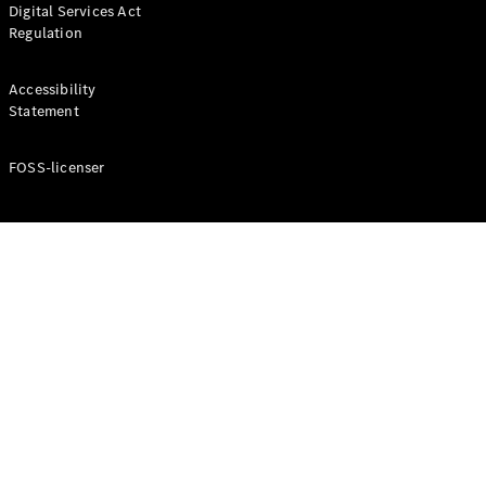
Digital Services Act
Coupé
Regulation
Mercedes-
AMG GT
Elektrisk
4-Dörrars
Accessibility
Coupé
Statement
FOSS-licenser
Konfigurator
Mercedes-
Benz Online
Store
Cabriolet / Roadster