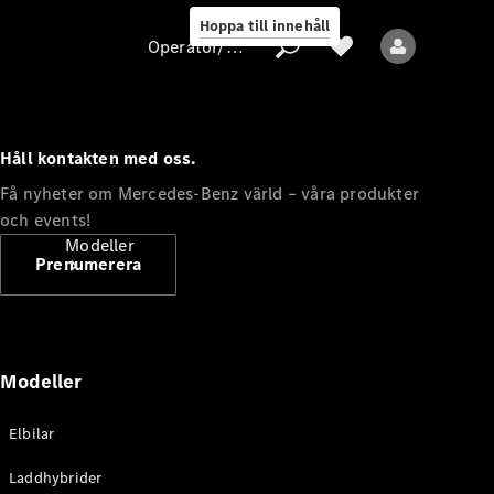
Hoppa till innehåll
Operatör/skydd av personuppgifter
Håll kontakten med oss.
Operatör/skydd
Få nyheter om Mercedes-Benz värld – våra produkter
av
och events!
personuppgifter
Modeller
Prenumerera
Modeller
Alla modeller
Elbilar
Nya modeller
Laddhybrider