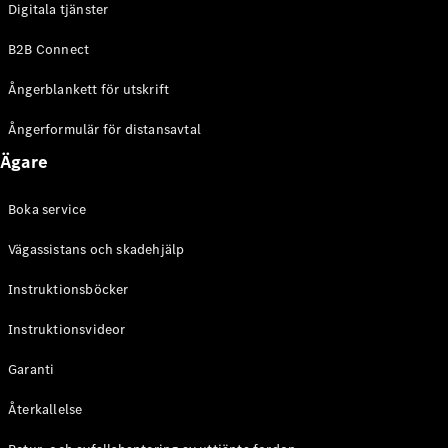
Digitala tjänster
EQE
Elektrisk
SUV
B2B Connect
EQS
Elektrisk
SUV
Ångerblankett för utskrift
Mercedes-
Maybach
Elektrisk
Ångerformulär för distansavtal
EQS SUV
Ägare
GLA
GLA
Ny
GLA
Ny
Elektrisk
Boka service
GLB
Elektrisk
GLB
Vägassistans och skadehjälp
GLC
Elektrisk
GLC
Instruktionsböcker
GLC Coupé
Instruktionsvideor
GLE
GLE Coupé
Garanti
GLS
Mercedes-
Återkallelse
Maybach
Ny
GLS