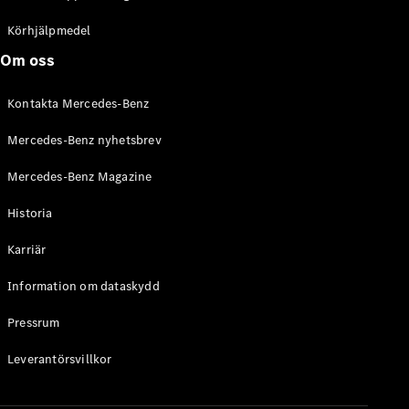
C-Klass
Kombi All-
Körhjälpmedel
Terrain
Om oss
E-Klass
Kombi
Kontakta Mercedes-Benz
E-Klass
Kombi All-
Mercedes-Benz nyhetsbrev
Terrain
Mercedes-Benz Magazine
Konfigurator
Historia
Mercedes-
Benz Online
Karriär
Store
Halvkombi
Information om dataskydd
Pressrum
Leverantörsvillkor
A-Klass