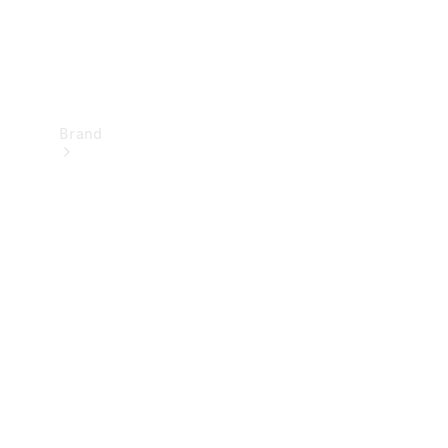
Brand
Upplev
Mercedes-
Benz