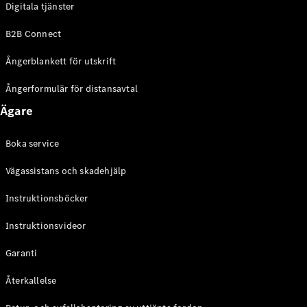
Digitala tjänster
EQE
Elektrisk
SUV
B2B Connect
EQS
Elektrisk
SUV
Ångerblankett för utskrift
Mercedes-
Maybach
Elektrisk
Ångerformulär för distansavtal
EQS SUV
Ägare
GLA
GLA
Ny
GLA
Ny
Elektrisk
Boka service
GLB
Elektrisk
GLB
Vägassistans och skadehjälp
GLC
Elektrisk
GLC
Instruktionsböcker
GLC Coupé
Instruktionsvideor
GLE
GLE Coupé
Garanti
GLS
Mercedes-
Återkallelse
Maybach
Ny
GLS