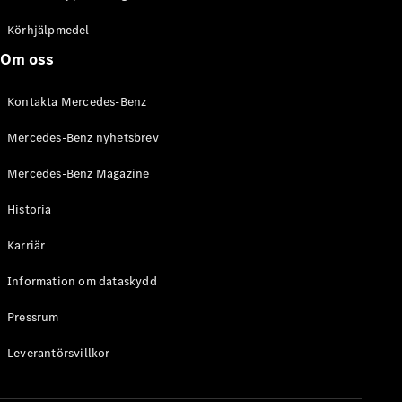
C-Klass
Kombi All-
Körhjälpmedel
Terrain
Om oss
E-Klass
Kombi
Kontakta Mercedes-Benz
E-Klass
Kombi All-
Mercedes-Benz nyhetsbrev
Terrain
Mercedes-Benz Magazine
Konfigurator
Historia
Mercedes-
Benz Online
Karriär
Store
Halvkombi
Information om dataskydd
Pressrum
Leverantörsvillkor
A-Klass