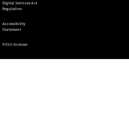
Digital Services Act
Coupé
Regulation
Mercedes-
AMG GT
Elektrisk
4-Dörrars
Accessibility
Coupé
Statement
FOSS-licenser
Konfigurator
Mercedes-
Benz Online
Store
Cabriolet / Roadster