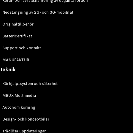
Retur- och avfallshantering av uttjänta fordon
G-
Elektrisk
Klass
Nedstängning av 2G- och 3G-mobilnät
G-Klass
Originaltillbehör
Konfigurator
Battericertifikat
Mercedes-
Benz Online
Support och kontakt
Store
Kombi
MANUFAKTUR
Teknik
Körhjälpssystem och säkerhet
MBUX Multimedia
Alla Kombi
CLA
Autonom körning
Shooting
Elektrisk
Brake
Design- och konceptbilar
C-Klass
Kombi
Trådlösa uppdateringar