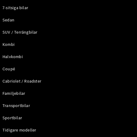
Elektriska modeller
7-sitsiga bilar
Laddhybrid modeller
Sedan
Sedan
SUV / Terrängbilar
Kombi
Halvkombi
Coupé
Alla Sedan
CLA
Elektrisk
Cabriolet / Roadster
C-Klass
Sedan
Familjebilar
C-
Klass
Elektrisk
Transportbilar
Sedan
EQE
Sportbilar
Elektrisk
Sedan
EQS
Tidigare modeller
Elektrisk
Sedan