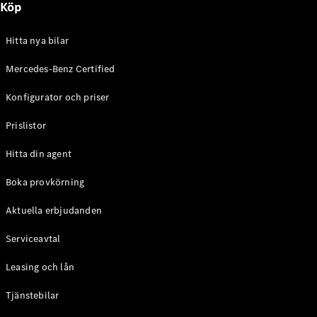
Köp
E-Klass
Sedan
S-Klass
Hitta nya bilar
Lång
Mercedes-
Mercedes-Benz Certified
Maybach S-
Konfigurator och priser
Klass
Prislistor
Konfigurator
Mercedes-
Hitta din agent
Benz Online
Store
Boka provkörning
SUV
Aktuella erbjudanden
Serviceavtal
Leasing och lån
Tjänstebilar
Alla Suvar
EQA
Elektrisk