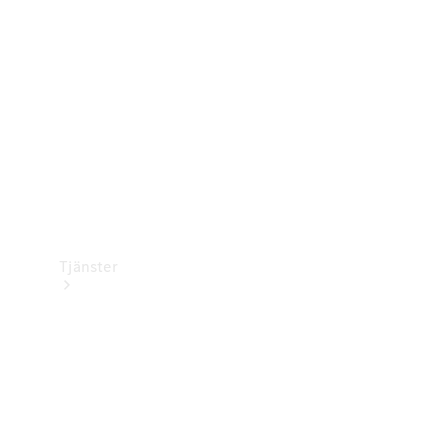
Laddningsutrustning
Collection
Bilvård
Tjänster
Alla tjänster