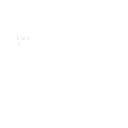
Brand
Upplev
Mercedes-
Benz