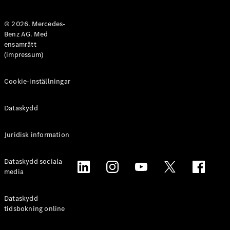
Halvkombi
© 2026. Mercedes-
Benz AG. Med
Konfigurator
ensamrätt
Mercedes-
(impressum)
Benz Online
Store
Coupé
Cookie-inställningar
Dataskydd
Juridisk information
Alla Coupé
Dataskydd sociala
CLE Coupé
media
Mercedes-
AMG GT
Coupé
Dataskydd
Mercedes-
tidsbokning online
AMG GT 4-
Dörrars