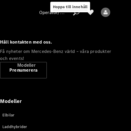
Hoppa till innehåll
Operatör/skydd av personuppgifter
Håll kontakten med oss.
Operatör/skydd
Få nyheter om Mercedes-Benz värld – våra produkter
av
och events!
personuppgifter
Modeller
Prenumerera
Modeller
Alla modeller
Elbilar
Nya modeller
Laddhybrider