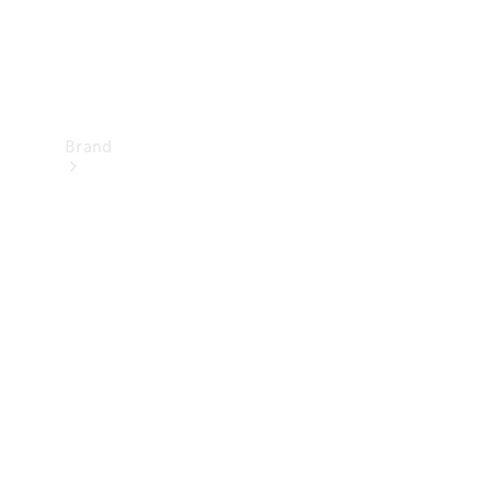
Brand
Upplev
Mercedes-
Benz