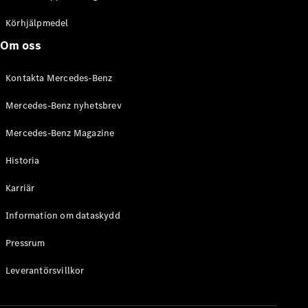
C-Klass
Kombi All-
Körhjälpmedel
Terrain
Om oss
E-Klass
Kombi
Kontakta Mercedes-Benz
E-Klass
Kombi All-
Mercedes-Benz nyhetsbrev
Terrain
Mercedes-Benz Magazine
Konfigurator
Historia
Mercedes-
Benz Online
Karriär
Store
Halvkombi
Information om dataskydd
Pressrum
Leverantörsvillkor
A-Klass