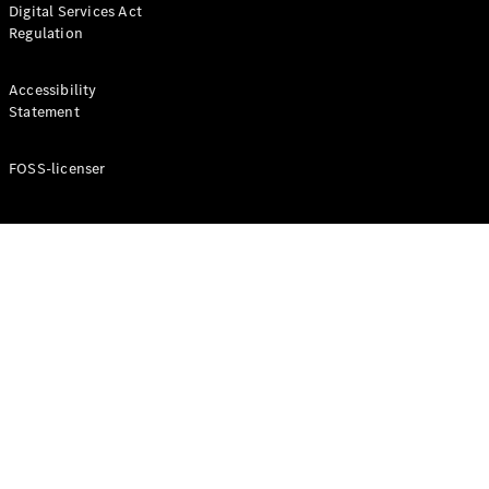
Digital Services Act
Coupé
Regulation
Mercedes-
AMG GT
Elektrisk
4-Dörrars
Accessibility
Coupé
Statement
FOSS-licenser
Konfigurator
Mercedes-
Benz Online
Store
Cabriolet / Roadster