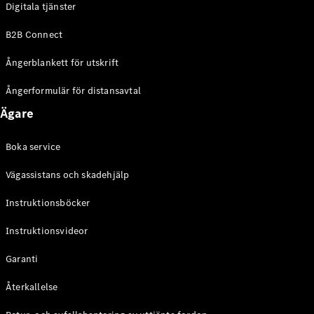
Digitala tjänster
EQE
Elektrisk
SUV
B2B Connect
EQS
Elektrisk
SUV
Ångerblankett för utskrift
Mercedes-
Maybach
Elektrisk
Ångerformulär för distansavtal
EQS SUV
Ägare
GLA
GLA
Ny
GLA
Ny
Elektrisk
Boka service
GLB
Elektrisk
GLB
Vägassistans och skadehjälp
GLC
Elektrisk
GLC
Instruktionsböcker
GLC Coupé
Instruktionsvideor
GLE
GLE Coupé
Garanti
GLS
Mercedes-
Återkallelse
Maybach
Ny
GLS