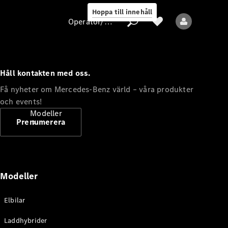
Hoppa till innehåll
Operatör/skydd av personuppgifter
Håll kontakten med oss.
Operatör/skydd
Få nyheter om Mercedes-Benz värld – våra produkter
av
och events!
personuppgifter
Modeller
Prenumerera
Modeller
Alla modeller
Elbilar
Nya modeller
Laddhybrider