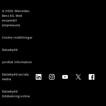
Halvkombi
© 2026. Mercedes-
Benz AG. Med
Konfigurator
ensamrätt
Mercedes-
(impressum)
Benz Online
Store
Coupé
Cookie-inställningar
Dataskydd
Juridisk information
Alla Coupé
Dataskydd sociala
CLE Coupé
media
Mercedes-
AMG GT
Coupé
Dataskydd
Mercedes-
tidsbokning online
AMG GT 4-
Dörrars