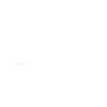
Laddningsutrustning
Collection
Bilvård
Tjänster
Alla tjänster