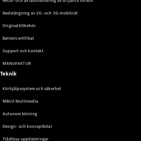
Retur- och avfallshantering av uttjänta fordon
G-
Elektrisk
Klass
Nedstängning av 2G- och 3G-mobilnät
G-Klass
Originaltillbehör
Konfigurator
Battericertifikat
Mercedes-
Benz Online
Support och kontakt
Store
Kombi
MANUFAKTUR
Teknik
Körhjälpssystem och säkerhet
MBUX Multimedia
Alla Kombi
CLA
Autonom körning
Shooting
Elektrisk
Brake
Design- och konceptbilar
C-Klass
Kombi
Trådlösa uppdateringar