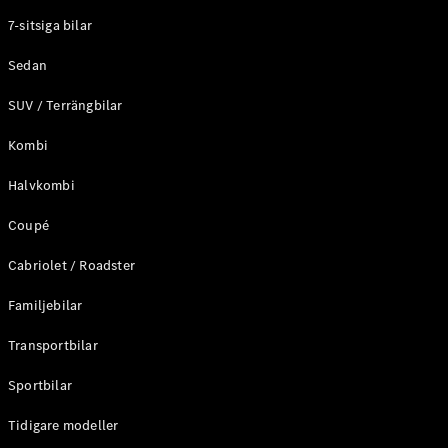
Elektriska modeller
7-sitsiga bilar
Laddhybrid modeller
Sedan
Sedan
SUV / Terrängbilar
Kombi
Halvkombi
Coupé
Alla Sedan
CLA
Elektrisk
Cabriolet / Roadster
C-Klass
Sedan
Familjebilar
C-
Klass
Elektrisk
Transportbilar
Sedan
EQE
Sportbilar
Elektrisk
Sedan
EQS
Tidigare modeller
Elektrisk
Sedan