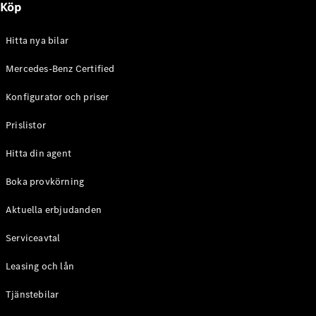
Köp
E-Klass
Sedan
S-Klass
Hitta nya bilar
Lång
Mercedes-
Mercedes-Benz Certified
Maybach S-
Konfigurator och priser
Klass
Prislistor
Konfigurator
Mercedes-
Hitta din agent
Benz Online
Store
Boka provkörning
SUV
Aktuella erbjudanden
Serviceavtal
Leasing och lån
Tjänstebilar
Alla Suvar
EQA
Elektrisk