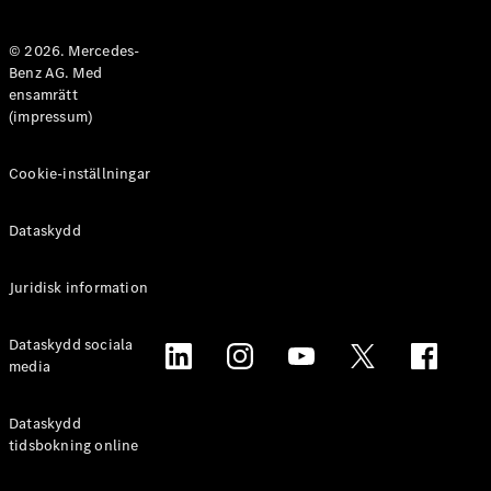
Halvkombi
© 2026. Mercedes-
Benz AG. Med
Konfigurator
ensamrätt
Mercedes-
(impressum)
Benz Online
Store
Coupé
Cookie-inställningar
Dataskydd
Juridisk information
Alla Coupé
Dataskydd sociala
CLE Coupé
media
Mercedes-
AMG GT
Coupé
Dataskydd
Mercedes-
tidsbokning online
AMG GT 4-
Dörrars