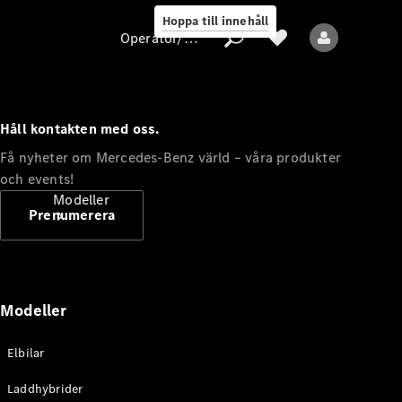
Hoppa till innehåll
Operatör/skydd av personuppgifter
Håll kontakten med oss.
Operatör/skydd
Få nyheter om Mercedes-Benz värld – våra produkter
av
och events!
personuppgifter
Modeller
Prenumerera
Modeller
Alla modeller
Elbilar
Nya modeller
Laddhybrider