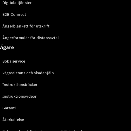
Digitala tjänster
EQE
Elektrisk
SUV
B2B Connect
EQS
Elektrisk
SUV
Ångerblankett för utskrift
Mercedes-
Maybach
Elektrisk
Ångerformulär för distansavtal
EQS SUV
Ägare
GLA
GLA
Ny
GLA
Ny
Elektrisk
Boka service
GLB
Elektrisk
GLB
Vägassistans och skadehjälp
GLC
Elektrisk
GLC
Instruktionsböcker
GLC Coupé
Instruktionsvideor
GLE
GLE Coupé
Garanti
GLS
Mercedes-
Återkallelse
Maybach
Ny
GLS