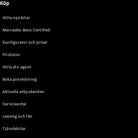
Köp
E-Klass
Sedan
S-Klass
Hitta nya bilar
Lång
Mercedes-
Mercedes-Benz Certified
Maybach S-
Konfigurator och priser
Klass
Prislistor
Konfigurator
Mercedes-
Hitta din agent
Benz Online
Store
Boka provkörning
SUV
Aktuella erbjudanden
Serviceavtal
Leasing och lån
Tjänstebilar
Alla Suvar
EQA
Elektrisk