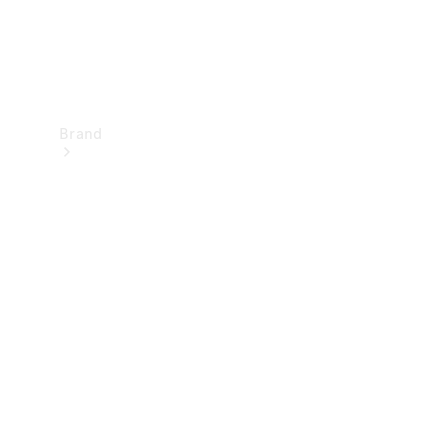
Brand
Upplev
Mercedes-
Benz