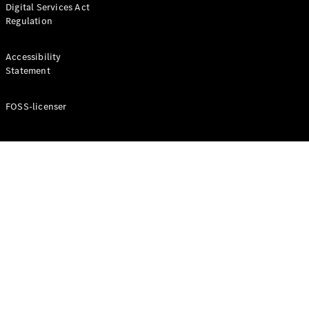
Digital Services Act
Coupé
Regulation
Mercedes-
AMG GT
Elektrisk
4-Dörrars
Accessibility
Coupé
Statement
FOSS-licenser
Konfigurator
Mercedes-
Benz Online
Store
Cabriolet / Roadster