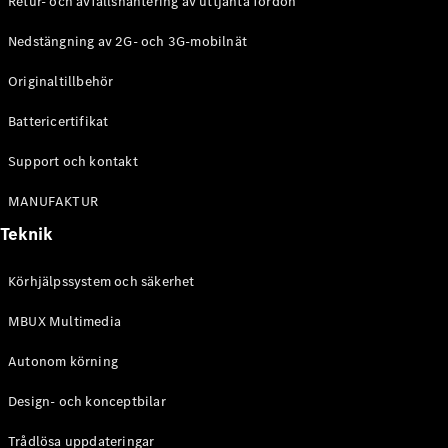
Retur- och avfallshantering av uttjänta fordon
G-
Elektrisk
Klass
Nedstängning av 2G- och 3G-mobilnät
G-Klass
Originaltillbehör
Konfigurator
Battericertifikat
Mercedes-
Benz Online
Support och kontakt
Store
Kombi
MANUFAKTUR
Teknik
Körhjälpssystem och säkerhet
MBUX Multimedia
Alla Kombi
CLA
Autonom körning
Shooting
Elektrisk
Brake
Design- och konceptbilar
C-Klass
Kombi
Trådlösa uppdateringar