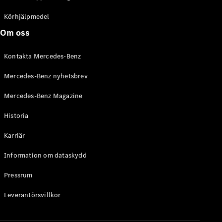
C-Klass
Kombi All-
Körhjälpmedel
Terrain
Om oss
E-Klass
Kombi
Kontakta Mercedes-Benz
E-Klass
Kombi All-
Mercedes-Benz nyhetsbrev
Terrain
Mercedes-Benz Magazine
Konfigurator
Historia
Mercedes-
Benz Online
Karriär
Store
Halvkombi
Information om dataskydd
Pressrum
Leverantörsvillkor
A-Klass