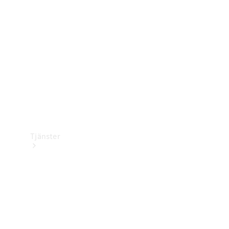
Laddningsutrustning
Collection
Bilvård
Tjänster
Alla tjänster